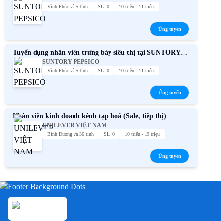
Vĩnh Phúc và 5 tỉnh
SL: 0
10 triệu - 11 triệu
Ứng tuyển
Tuyển dụng nhân viên trưng bày siêu thị tại SUNTORY
SUNTORY PEPSICO
PEPSICO toàn quốc
Vĩnh Phúc và 5 tỉnh
SL: 0
10 triệu - 11 triệu
Ứng tuyển
Nhân viên kinh doanh kênh tạp hoá (Sale, tiếp thị)
UNILEVER VIỆT NAM
Bình Dương và 36 tỉnh
SL: 0
10 triệu - 19 triệu
Ứng tuyển