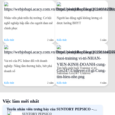
Nhân viên phát triển thị trường: Cơ hội
Người lao động nghỉ không lương có
nghề nghiệp hấp dẫn cho người đam mê
được hưởng BHYT
chinh phục
Kiến thức
2 năm
Kiến thức
5 năm
Vai trò của PG Inline đối với doanh
nghiệp: Nâng tầm thương hiệu, bứt phá
Tìm hiểu một buổi Training vị trí
doanh số
Salesman Gro24/7 Unilever
Kiến thức
2 năm
Kiến thức
4 năm
Việc làm mới nhất
Tuyển nhân viên trưng bày của SUNTORY PEPSICO –
SUNTORY PEPSICO
Phúc lợi hấp dẫn