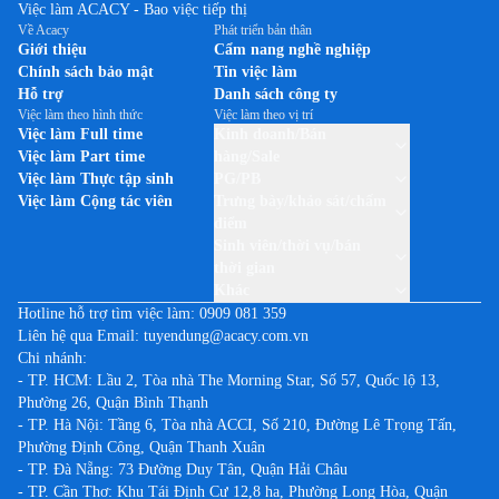
Việc làm ACACY - Bao việc tiếp thị
Về Acacy
Phát triển bản thân
Giới thiệu
Cẩm nang nghề nghiệp
Chính sách bảo mật
Tin việc làm
Hỗ trợ
Danh sách công ty
Việc làm theo hình thức
Việc làm theo vị trí
Việc làm Full time
Kinh doanh/Bán
Việc làm Part time
hàng/Sale
Việc làm Thực tập sinh
PG/PB
Việc làm Cộng tác viên
Trưng bày/khảo sát/chấm
điểm
Sinh viên/thời vụ/bán
thời gian
Khác
Hotline hỗ trợ tìm việc làm:
0909 081 359
Liên hệ qua Email:
tuyendung@acacy.com.vn
Chi nhánh:
- TP. HCM: Lầu 2, Tòa nhà The Morning Star, Số 57, Quốc lộ 13,
Phường 26, Quận Bình Thạnh
- TP. Hà Nội: Tầng 6, Tòa nhà ACCI, Số 210, Đường Lê Trọng Tấn,
Phường Định Công, Quận Thanh Xuân
- TP. Đà Nẵng: 73 Đường Duy Tân, Quận Hải Châu
- TP. Cần Thơ: Khu Tái Định Cư 12,8 ha, Phường Long Hòa, Quận