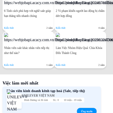
6 Tính cách phù hợp với nghề sale giúp
2 Vi phạm khiến người lao động bị chấm
bạn thăng tiến nhanh chóng
dứt hợp đồng
Kiến thức
2 năm
Kiến thức
4 năm
Nhân viên sale khác nhân viên tiếp thị
Làm Việc Nhóm Hiệu Quả: Chìa Khóa
như thế nào?
Đến Thành Công
Kiến thức
1 năm
Kiến thức
2 năm
Việc làm mới nhất
Nhân viên kinh doanh kênh tạp hoá (Sale, tiếp thị)
UNILEVER VIỆT NAM
Bình Dương và 36 tỉnh
SL: 0
10 triệu - 19 triệu
Ứng tuyển