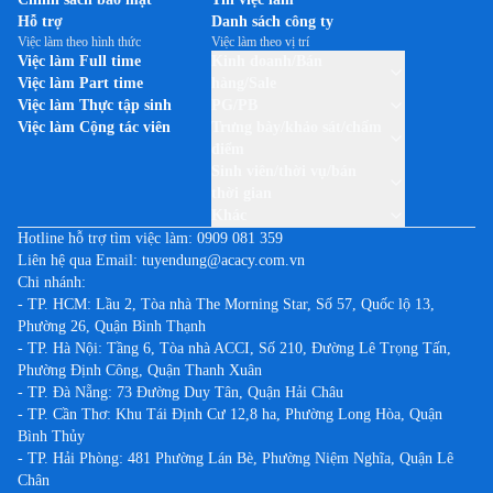
Hỗ trợ
Danh sách công ty
Việc làm theo hình thức
Việc làm theo vị trí
Việc làm Full time
Kinh doanh/Bán
Việc làm Part time
hàng/Sale
Việc làm Thực tập sinh
PG/PB
Việc làm Cộng tác viên
Trưng bày/khảo sát/chấm
điểm
Sinh viên/thời vụ/bán
thời gian
Khác
Hotline hỗ trợ tìm việc làm:
0909 081 359
Liên hệ qua Email:
tuyendung@acacy.com.vn
Chi nhánh:
- TP. HCM: Lầu 2, Tòa nhà The Morning Star, Số 57, Quốc lộ 13,
Phường 26, Quận Bình Thạnh
- TP. Hà Nội: Tầng 6, Tòa nhà ACCI, Số 210, Đường Lê Trọng Tấn,
Phường Định Công, Quận Thanh Xuân
- TP. Đà Nẵng: 73 Đường Duy Tân, Quận Hải Châu
- TP. Cần Thơ: Khu Tái Định Cư 12,8 ha, Phường Long Hòa, Quận
Bình Thủy
- TP. Hải Phòng: 481 Phường Lán Bè, Phường Niệm Nghĩa, Quận Lê
Chân