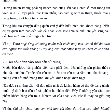
người mua.
Đương nhiên không phải vị khách nào cũng sẵn sàng chia sẻ mọi thông tin
viên sale. Vì vậy phải thật kiên nhẫn, tạo cảm giác thân thiện, thoải mái
hàng trong suốt buổi trò chuyện.
Trong khi trò chuyện đừng quên chú ý đến biểu hiện của khách hàng. Nếu 
cứ sự quan tâm nào đến vấn đề nhân viên sale chia sẻ phải chuyển sang câu
để chào mời sản phẩm ngay lập tức.
Ví dụ:
Thưa ông! Ông có mong muốn một chiếc máy mát -xa có thể đo được
của người lớn tuổi không? Hay ông cần một chiếc máy có thêm chức năng g
cơ thể?
2. Câu hỏi đánh vào nhu cầu sử dụng
Muốn bán được hàng nhân viên sale phải đem đến những sản phẩm thõa
nhu cầu của họ. Trước tiên cần tìm hiểu nhu cầu mua sắm của khách hàng 
những câu hỏi nhỏ mang tính khuyến khích hoặc khen ngợi.
Nên đưa ra những câu hỏi đơn giản nhất để khách hàng có thể dễ dàng trìn
muốn, ý định ban đầu về sản phẩm họ nhắm đến. Đây là những yêu cầu thực
phẩm khách hàng cần mua. Nhiệm vụ của nhân viên sale là thay họ giải qu
này.
Ví dụ:
Chị cần chọn màu son phù hợp với tông da trắng của mình hồng