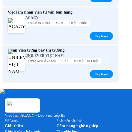
Việc làm nhân viên tư vấn bán hàng
ACACY
Gia Lai và 17 tỉnh
SL: 0
8 triệu - 9 triệu
Ứng tuyển
Nhân viên trưng bày thị trường
UNILEVER VIỆT NAM
Quảng Bình và 23 tỉnh
SL: 0
9.8 triệu - 10.1 triệu
Ứng tuyển
Việc làm ACACY - Bao việc tiếp thị
Về Acacy
Phát triển bản thân
Giới thiệu
Cẩm nang nghề nghiệp
Chính sách bảo mật
Tin việc làm