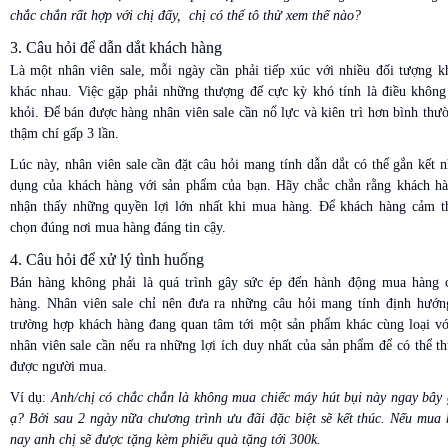
chắc chắn rất hợp với chị đấy, chị có thể tô thử xem thế nào?
3. Câu hỏi để dẫn dắt khách hàng
Là một nhân viên sale, mỗi ngày cần phải tiếp xúc với nhiều đối tượng k
khác nhau. Việc gặp phải những thượng đế cực kỳ khó tính là điều không 
khỏi. Để bán được hàng nhân viên sale cần nổ lực và kiên trì hơn bình thư
thậm chí gấp 3 lần.
Lúc này, nhân viên sale cần đặt câu hỏi mang tính dẫn dắt có thể gắn kết 
dụng của khách hàng với sản phẩm của bạn. Hãy chắc chắn rằng khách hà
nhận thấy những quyền lợi lớn nhất khi mua hàng. Để khách hàng cảm t
chọn đúng nơi mua hàng đáng tin cậy.
4. Câu hỏi để xử lý tình huống
Bán hàng không phải là quá trình gây sức ép đến hành động mua hàng 
hàng. Nhân viên sale chỉ nên đưa ra những câu hỏi mang tính định hướn
trường hợp khách hàng đang quan tâm tới một sản phẩm khác cùng loại với
nhân viên sale cần nếu ra những lợi ích duy nhất của sản phẩm để có thể t
được người mua.
Ví dụ:
Anh/chị có chắc chắn là không mua chiếc máy hút bụi này ngay bây 
ạ? Bởi sau 2 ngày nữa chương trình ưu đãi đặc biệt sẽ kết thúc. Nếu mua
nay anh chị sẽ được tặng kèm phiếu quà tặng tới 300k.