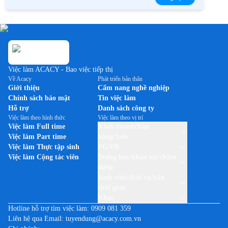
Việc làm ACACY - Bao việc tiếp thị
Về Acacy
Phát triển bản thân
Giới thiệu
Cẩm nang nghề nghiệp
Chính sách bảo mật
Tin việc làm
Hỗ trợ
Danh sách công ty
Việc làm theo hình thức
Việc làm theo vị trí
Việc làm Full time
Kinh doanh/Bán
Việc làm Part time
hàng/Sale
Việc làm Thực tập sinh
PG/PB
Việc làm Cộng tác viên
Trưng bày/khảo sát/chấm
điểm
Sinh viên/thời vụ/bán
thời gian
Khác
Hotline hỗ trợ tìm việc làm:
0909 081 359
Liên hệ qua Email:
tuyendung@acacy.com.vn