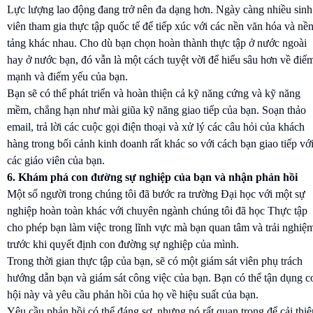
Lực lượng lao động đang trở nên đa dạng hơn. Ngày càng nhiều sinh
viên tham gia thực tập quốc tế để tiếp xúc với các nền văn hóa và nề
tảng khác nhau. Cho dù bạn chọn hoàn thành thực tập ở nước ngoài
hay ở nước bạn, đó vẫn là một cách tuyệt vời để hiểu sâu hơn về điể
mạnh và điểm yếu của bạn.
Bạn sẽ có thể phát triển và hoàn thiện cả kỹ năng cứng và kỹ năng
mềm, chẳng hạn như mài giũa kỹ năng giao tiếp của bạn. Soạn thảo
email, trả lời các cuộc gọi điện thoại và xử lý các câu hỏi của khách
hàng trong bối cảnh kinh doanh rất khác so với cách bạn giao tiếp vớ
các giáo viên của bạn.
6. Khám phá con đường sự nghiệp của bạn và nhận phản hồi
Một số người trong chúng tôi đã bước ra trường Đại học với một sự
nghiệp hoàn toàn khác với chuyên ngành chúng tôi đã học Thực tập
cho phép bạn làm việc trong lĩnh vực mà bạn quan tâm và trải nghiệ
trước khi quyết định con đường sự nghiệp của mình.
Trong thời gian thực tập của bạn, sẽ có một giám sát viên phụ trách
hướng dẫn bạn và giám sát công việc của bạn. Bạn có thể tận dụng c
hội này và yêu cầu phản hồi của họ về hiệu suất của bạn.
Yêu cầu phản hồi có thể đáng sợ, nhưng nó rất quan trọng để cải thiệ