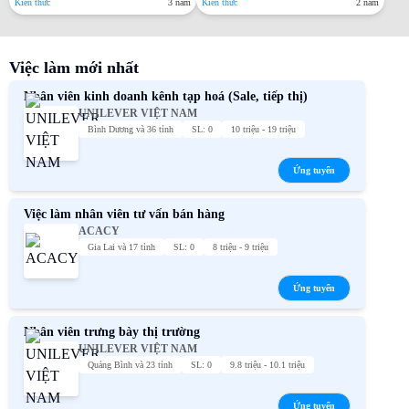
Kiến thức
3 năm
Kiến thức
2 năm
Việc làm mới nhất
Nhân viên kinh doanh kênh tạp hoá (Sale, tiếp thị)
UNILEVER VIỆT NAM
Bình Dương và 36 tỉnh
SL: 0
10 triệu - 19 triệu
Ứng tuyển
Việc làm nhân viên tư vấn bán hàng
ACACY
Gia Lai và 17 tỉnh
SL: 0
8 triệu - 9 triệu
Ứng tuyển
Nhân viên trưng bày thị trường
UNILEVER VIỆT NAM
Quảng Bình và 23 tỉnh
SL: 0
9.8 triệu - 10.1 triệu
Ứng tuyển