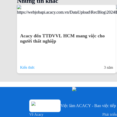
Những tin khác
Acacy đến TTDVVL HCM mang việc cho
người thất nghiệp
Kiến thức
3 năm
Việc làm ACACY - Bao việc tiếp 
Về Acacy
Phát triể