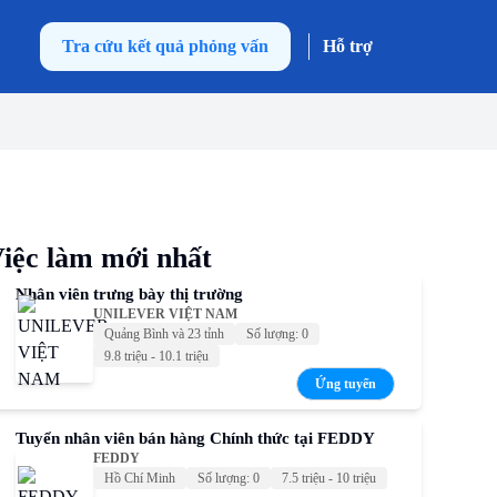
Tra cứu kết quả phỏng vấn
Hỗ trợ
iệc làm mới nhất
Nhân viên trưng bày thị trường
UNILEVER VIỆT NAM
Quảng Bình và 23 tỉnh
Số lượng: 0
9.8 triệu - 10.1 triệu
Ứng tuyển
Tuyển nhân viên bán hàng Chính thức tại FEDDY
FEDDY
Hồ Chí Minh
Số lượng: 0
7.5 triệu - 10 triệu