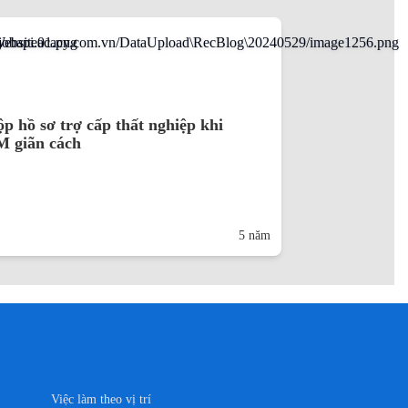
p hồ sơ trợ cấp thất nghiệp khi
 giãn cách
5 năm
Việc làm theo vị trí