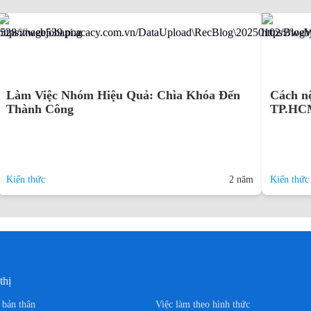
Làm Việc Nhóm Hiệu Quả: Chìa Khóa Đến
Cách nộ
Thành Công
TP.HCM
Kiến thức
2 năm
Kiến thức
thị
n bản thân
Việc làm theo hình thức