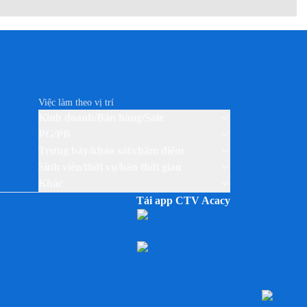
Việc làm theo vị trí
Kinh doanh/Bán hàng/Sale
PG/PB
Trưng bày/khảo sát/chấm điểm
Sinh viên/thời vụ/bán thời gian
Khác
Tải app CTV Acacy