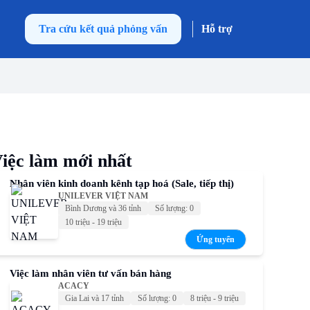
Tra cứu kết quả phỏng vấn
Hỗ trợ
iệc làm mới nhất
Nhân viên kinh doanh kênh tạp hoá (Sale, tiếp thị)
UNILEVER VIỆT NAM
Bình Dương và 36 tỉnh
Số lượng: 0
10 triệu - 19 triệu
Ứng tuyển
Việc làm nhân viên tư vấn bán hàng
ACACY
Gia Lai và 17 tỉnh
Số lượng: 0
8 triệu - 9 triệu