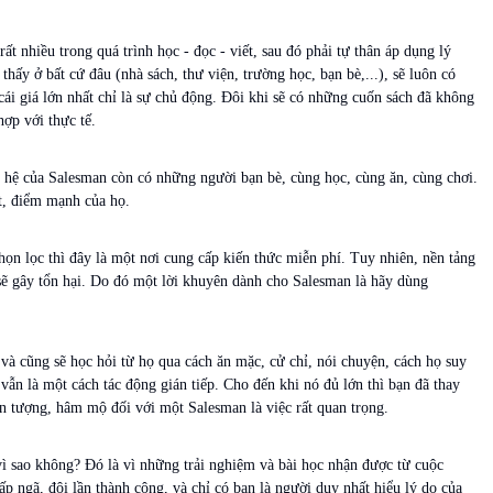
 nhiều trong quá trình học - đọc - viết, sau đó phải tự thân áp dụng lý
thấy ở bất cứ đâu (nhà sách, thư viện, trường học, bạn bè,...), sẽ luôn có
cái giá lớn nhất chỉ là sự chủ động. Đôi khi sẽ có những cuốn sách đã không
hợp với thực tế.
 hệ của Salesman còn có những người bạn bè, cùng học, cùng ăn, cùng chơi.
t, điểm mạnh của họ.
họn lọc thì đây là một nơi cung cấp kiến thức miễn phí. Tuy nhiên, nền tảng
 sẽ gây tổn hại. Do đó một lời khuyên dành cho Salesman là hãy dùng
và cũng sẽ học hỏi từ họ qua cách ăn mặc, cử chỉ, nói chuyện, cách họ suy
vẫn là một cách tác động gián tiếp. Cho đến khi nó đủ lớn thì bạn đã thay
n tượng, hâm mộ đối với một Salesman là việc rất quan trọng.
vì sao không? Đó là vì những trải nghiệm và bài học nhận được từ cuộc
ấp ngã, đôi lần thành công, và chỉ có bạn là người duy nhất hiểu lý do của