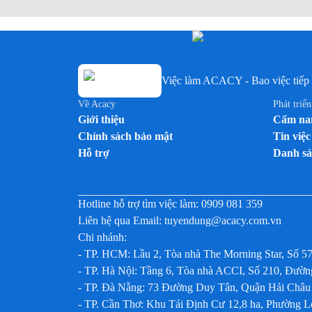
Việc làm ACACY - Bao việc tiếp 
Về Acacy
Phát triể
Giới thiệu
Cẩm nan
Chính sách bảo mật
Tin việc
Hỗ trợ
Danh sá
Hotline hỗ trợ tìm việc làm:
0909 081 359
Liên hệ qua Email:
tuyendung@acacy.com.vn
Chi nhánh:
- TP. HCM: Lầu 2, Tòa nhà The Morning Star, Số 5
- TP. Hà Nội: Tầng 6, Tòa nhà ACCI, Số 210, Đư
- TP. Đà Nẵng: 73 Đường Duy Tân, Quận Hải Châu
- TP. Cần Thơ: Khu Tái Định Cư 12,8 ha, Phường 