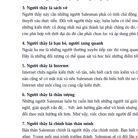
3. Người thầy là sách vở
Người thầy này cần những người Salesman phải có tính chủ động rất
thuyết vào thực tiễn. Đối với người thầy này, luôn luôn có thể tìm 
những kiến thức cô đọng nhất mà giá thành lại phải chăng do đó, 
còn phù hợp với thời đại do đó cần phải chọn lọc và áp dụng phù 
4. Người thầy là bạn bè, người xung quanh
Ngoài ba mẹ là những người thường xuyên tiếp xúc thì vòng quan
Đây là những đối tượng có thể quan sát và học hỏi những điểm tố
5. Người thầy là Internet
Internet chứa nguồn kiến thức vô tận, nếu biết cách tìm kiếm và c
nào cũng sẽ có mặt trái và nếu Salesman chưa đủ hiểu biết thì nó
Internet như một công cụ cung cấp kiến thức.
6. Người thầy là thần tượng
Những người Salesman luôn bị cuốn hút bởi những người tài giỏi 
nghĩ, giải quyết vấn đề,... Sức ảnh hưởng gần như vô hình nhưng 
đổi theo một hướng tốt hơn. Như vậy, việc chọn một người để thầ
7. Người thầy là chính bản thân mình
Bản thân Salesman chính là người thầy của chính mình. Bạn biết 
sống. Trong suốt quá trình trưởng thành, Salesman sẽ có đôi lần v