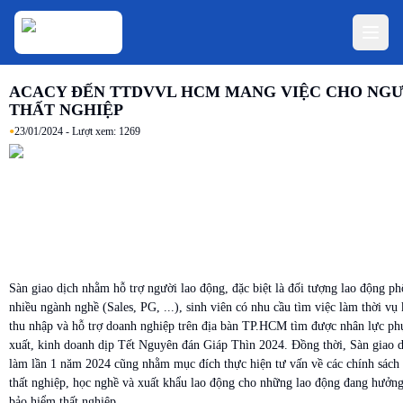
ACACY ĐẾN TTDVVL HCM MANG VIỆC CHO NGƯ
THẤT NGHIỆP
•
23/01/2024
- Lượt xem:
1269
Sàn giao dịch nhằm hỗ trợ người lao động, đặc biệt là đối tượng
lao động ph
nhiều ngành nghề (Sales, PG, ...)
, sinh viên có nhu cầu tìm việc làm thời v
thu nhập và hỗ trợ doanh nghiệp trên địa bàn TP.HCM tìm được nhân lực ph
xuất, kinh doanh dịp Tết Nguyên đán Giáp Thìn 2024. Đồng thời, Sàn giao d
làm lần 1 năm 2024 cũng nhằm mục đích thực hiện tư vấn về các chính sách
thất nghiệp, học nghề và xuất khẩu lao động cho những lao động đang hưởng
bảo hiểm thất nghiệp.