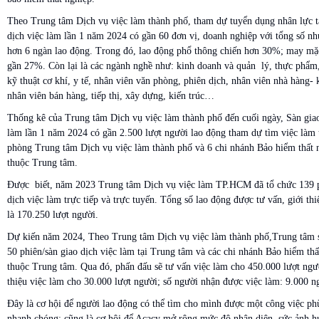
Theo Trung tâm Dịch vụ việc làm thành phố, tham dự tuyển dụng nhân lực tạ
dịch việc làm lần 1 năm 2024 có gần 60 đơn vị, doanh nghiệp với tổng số nh
hơn 6 ngàn lao động. Trong đó, lao động phổ thông chiến hơn 30%; may mặ
gần 27%. Còn lại là các ngành nghề như: kinh doanh và quản lý, thực phẩm
kỹ thuật cơ khí, y tế, nhân viên văn phòng, phiên dịch, nhân viên nhà hàng- 
nhân viên bán hàng, tiếp thị, xây dựng, kiến trúc…
Thống kê của Trung tâm Dịch vụ việc làm thành phố đến cuối ngày, Sàn giao
làm lần 1 năm 2024 có gần 2.500 lượt người lao động tham dự tìm việc làm 
phòng Trung tâm Dịch vụ việc làm thành phố và 6 chi nhánh Bảo hiểm thất 
thuộc Trung tâm.
Được biết, năm 2023 Trung tâm Dịch vụ việc làm TP.HCM đã tổ chức 139 p
dịch việc làm trực tiếp và trực tuyến. Tổng số lao động được tư vấn, giới thi
là 170.250 lượt người.
Dự kiến năm 2024, Theo Trung tâm Dịch vụ việc làm thành phố,Trung tâm s
50 phiên/sàn giao dịch việc làm tại Trung tâm và các chi nhánh Bảo hiểm thấ
thuộc Trung tâm. Qua đó, phấn đấu sẽ tư vấn việc làm cho 450.000 lượt ngườ
thiệu việc làm cho 30.000 lượt người; số người nhận được việc làm: 9.000 n
Đây là cơ hội để người lao động có thể tìm cho mình được một công việc ph
nhanh chóng; cũng là cơ hội để Acacy mở rộng mức độ nhận diện, sức ảnh 