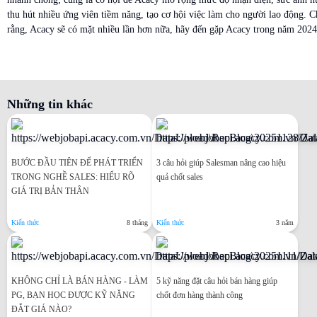
thu hút nhiều ứng viên tiềm năng, tạo cơ hội việc làm cho người lao động. 
rằng,
Acacy sẽ có mặt nhiều lần hơn nữa, hãy đến gặp Acacy trong năm 202
Những tin khác
BƯỚC ĐẦU TIÊN ĐỂ PHÁT TRIỂN
3 câu hỏi giúp Salesman nâng cao hiệu
TRONG NGHỀ SALES: HIỂU RÕ
quả chốt sales
GIÁ TRỊ BẢN THÂN
Kiến thức
8 tháng
Kiến thức
3 năm
KHÔNG CHỈ LÀ BÁN HÀNG - LÀM
5 kỹ năng đặt câu hỏi bán hàng giúp
PG, BẠN HỌC ĐƯỢC KỸ NĂNG
chốt đơn hàng thành công
ĐẮT GIÁ NÀO?