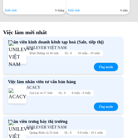
Kiến thức
9 tháng
Kiến thức
4 năm
Việc làm mới nhất
Nhân viên kinh doanh kênh tạp hoá (Sale, tiếp thị)
UNILEVER VIỆT NAM
Bình Dương và 36 tỉnh
SL: 0
10 triệu - 19 triệu
Ứng tuyển
Việc làm nhân viên tư vấn bán hàng
ACACY
Gia Lai và 17 tỉnh
SL: 0
8 triệu - 9 triệu
Ứng tuyển
Nhân viên trưng bày thị trường
UNILEVER VIỆT NAM
Quảng Bình và 23 tỉnh
SL: 0
9.8 triệu - 10.1 triệu