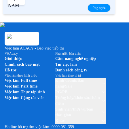
Ứng tuyển
Việc làm ACACY - Bao việc tiếp thị
Về Acacy
Phát triển bản thân
Giới thiệu
Cẩm nang nghề nghiệp
Chính sách bảo mật
Tin việc làm
Hỗ trợ
Danh sách công ty
Việc làm theo hình thức
Việc làm theo vị trí
Việc làm Full time
Kinh doanh/Bán
Việc làm Part time
hàng/Sale
Việc làm Thực tập sinh
PG/PB
Việc làm Cộng tác viên
Trưng bày/khảo sát/chấm
điểm
Sinh viên/thời vụ/bán
thời gian
Khác
Hotline hỗ trợ tìm việc làm:
0909 081 359