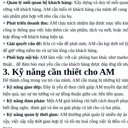
+ Quản lý mối quan hệ khách hàng:
Xây dựng và duy trì mối quan 
vững với khách hàng. AM cần hiểu rõ khách hàng của mình để cung 
sản phẩm phù hợp với nhu cầu của họ.
+ Phát triển doanh thu:
AM chịu trách nhiệm đạt được mục tiêu ki
công ty thông qua việc bán thêm các sản phẩm, dịch vụ mới, hoặc m
hợp đồng với khách hàng hiện tại.
+ Giải quyết vấn đề:
Khi có vấn đề phát sinh, AM cần kịp thời xử lý
để giữ vững niềm tin và sự hài lòng của khách hàng.
+ Phối hợp nội bộ:
AM làm việc với các phòng ban khác như marketi
thuật... để đảm bảo mọi yêu cầu của khách hàng được đáp ứng tốt nhấ
3. Kỹ năng cần thiết cho AM
Để thành công trong vai trò của mình, AM cần trang bị những kỹ năn
+ Kỹ năng giao tiếp:
Đây là yếu tố then chốt giúp AM truyền đạt thô
hiệu quả, tạo sự tin tưởng và sự đồng thuận giữa các bên liên quan.
+ Kỹ năng đàm phán:
Một AM giỏi không chỉ biết cách thuyết phụ
biết lắng nghe, đánh giá và tìm ra giải pháp có lợi cho cả hai phía.
+ Kỹ năng quản lý thời gian:
AM thường phải quản lý nhiều dự án 
vậy, việc sắp xếp thời gian hợp lý và tối ưu hoá công việc là điều vô