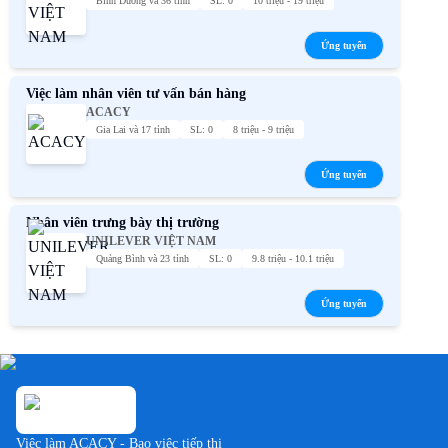
Bình Dương và 36 tỉnh
SL: 0
10 triệu - 19 triệu
Ứng tuyển
Việc làm nhân viên tư vấn bán hàng
ACACY
Gia Lai và 17 tỉnh
SL: 0
8 triệu - 9 triệu
Ứng tuyển
Nhân viên trưng bày thị trường
UNILEVER VIỆT NAM
Quảng Bình và 23 tỉnh
SL: 0
9.8 triệu - 10.1 triệu
Ứng tuyển
Việc làm ACACY - Bao việc tiếp thị