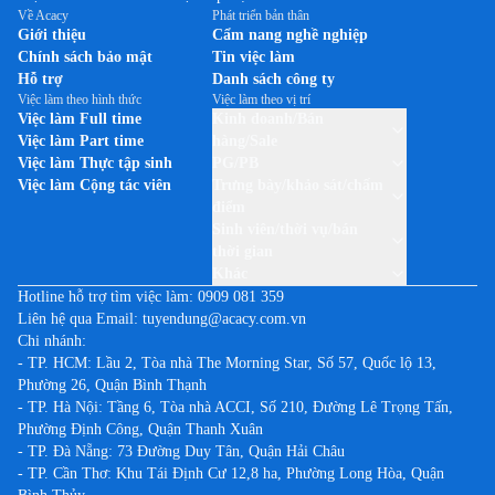
Về Acacy
Phát triển bản thân
Giới thiệu
Cẩm nang nghề nghiệp
Chính sách bảo mật
Tin việc làm
Hỗ trợ
Danh sách công ty
Việc làm theo hình thức
Việc làm theo vị trí
Việc làm Full time
Kinh doanh/Bán
Việc làm Part time
hàng/Sale
Việc làm Thực tập sinh
PG/PB
Việc làm Cộng tác viên
Trưng bày/khảo sát/chấm
điểm
Sinh viên/thời vụ/bán
thời gian
Khác
Hotline hỗ trợ tìm việc làm:
0909 081 359
Liên hệ qua Email:
tuyendung@acacy.com.vn
Chi nhánh:
- TP. HCM: Lầu 2, Tòa nhà The Morning Star, Số 57, Quốc lộ 13,
Phường 26, Quận Bình Thạnh
- TP. Hà Nội: Tầng 6, Tòa nhà ACCI, Số 210, Đường Lê Trọng Tấn,
Phường Định Công, Quận Thanh Xuân
- TP. Đà Nẵng: 73 Đường Duy Tân, Quận Hải Châu
- TP. Cần Thơ: Khu Tái Định Cư 12,8 ha, Phường Long Hòa, Quận