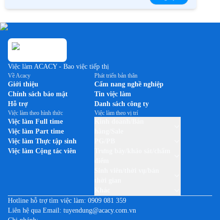
Việc làm ACACY - Bao việc tiếp thị
Về Acacy
Phát triển bản thân
Giới thiệu
Cẩm nang nghề nghiệp
Chính sách bảo mật
Tin việc làm
Hỗ trợ
Danh sách công ty
Việc làm theo hình thức
Việc làm theo vị trí
Việc làm Full time
Kinh doanh/Bán
Việc làm Part time
hàng/Sale
Việc làm Thực tập sinh
PG/PB
Việc làm Cộng tác viên
Trưng bày/khảo sát/chấm
điểm
Sinh viên/thời vụ/bán
thời gian
Khác
Hotline hỗ trợ tìm việc làm:
0909 081 359
Liên hệ qua Email:
tuyendung@acacy.com.vn