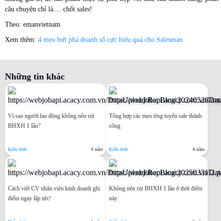
câu chuyện chỉ là.... chốt sales!
Theo: emanvietnam
Xem thêm:
4 mẹo bứt phá doanh số cực hiệu quả cho Salesman
Những tin khác
Vì sao người lao động không nên rút
Tổng hợp các mẹo ứng tuyển sale thành
BHXH 1 lần?
công
Kiến thức
4 năm
Kiến thức
4 năm
Cách viết CV nhân viên kinh doanh ghi
Không nên rút BHXH 1 lần ở thời điểm
điểm ngay lập tức!
này