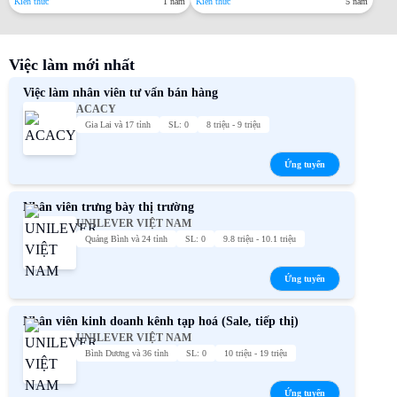
Kiến thức
1 năm
Kiến thức
5 năm
Việc làm mới nhất
Việc làm nhân viên tư vấn bán hàng
ACACY
Gia Lai và 17 tỉnh
SL: 0
8 triệu - 9 triệu
Ứng tuyển
Nhân viên trưng bày thị trường
UNILEVER VIỆT NAM
Quảng Bình và 24 tỉnh
SL: 0
9.8 triệu - 10.1 triệu
Ứng tuyển
Nhân viên kinh doanh kênh tạp hoá (Sale, tiếp thị)
UNILEVER VIỆT NAM
Bình Dương và 36 tỉnh
SL: 0
10 triệu - 19 triệu
Ứng tuyển