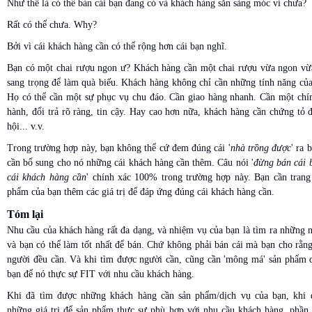
Như thế là có thể bán cái bạn đang có và khách hàng sẵn sàng móc ví chưa?
Rất có thể chưa. Why?
Bởi vì cái khách hàng cần có thể rộng hơn cái bạn nghĩ.
Bạn có một chai rượu ngon ư? Khách hàng cần một chai rượu vừa ngon vừ
sang trọng để làm quà biếu. Khách hàng không chỉ cần những tính năng củ
Họ có thể cần một sự phục vụ chu đáo. Cần giao hàng nhanh. Cần một chí
hành, đổi trả rõ ràng, tin cậy. Hay cao hơn nữa, khách hàng cần chứng tỏ 
hội... v.v.
Trong trường hợp này, bạn không thể cứ đem đúng cái '
nhà trồng được
' ra 
cần bổ sung cho nó những cái khách hàng cần thêm. Câu nói '
đừng bán cái 
cái khách hàng cần
' chính xác 100% trong trường hợp này. Bạn cần trang
phẩm của bạn thêm các giá trị để đáp ứng đúng cái khách hàng cần.
Tóm lại
Nhu cầu của khách hàng rất đa dạng, và nhiệm vụ của bạn là tìm ra những 
và bạn có thể làm tốt nhất để bán. Chứ không phải bán cái mà bạn cho rằng
người đều cần. Và khi tìm được người cần, cũng cần 'mông má' sản phẩm 
bạn để nó thực sự FIT với nhu cầu khách hàng.
Khi đã tìm được những khách hàng cần sản phẩm/dịch vụ của bạn, khi 
những giá trị để sản phẩm thực sự phù hợp với nhu cầu khách hàng, phần 