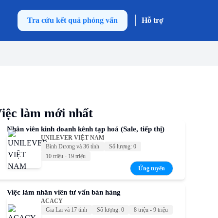
Tra cứu kết quả phỏng vấn
Hỗ trợ
iệc làm mới nhất
Nhân viên kinh doanh kênh tạp hoá (Sale, tiếp thị)
UNILEVER VIỆT NAM
Bình Dương và 36 tỉnh
Số lượng: 0
10 triệu - 19 triệu
Ứng tuyển
Việc làm nhân viên tư vấn bán hàng
ACACY
Gia Lai và 17 tỉnh
Số lượng: 0
8 triệu - 9 triệu