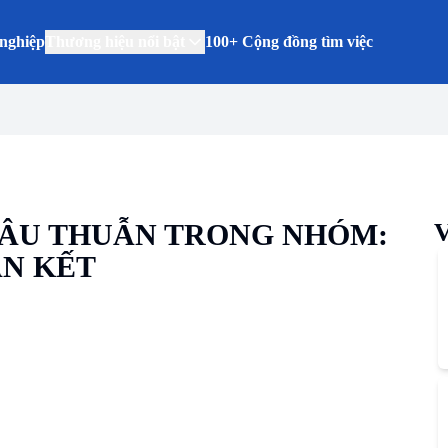
nghiệp
Thương hiệu nổi bật
100+ Cộng đồng tìm việc
MÂU THUẪN TRONG NHÓM:
V
ÀN KẾT