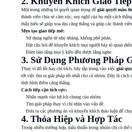
2. Khuyến Khích Giao Tiế
Một trong những bí quyết quan trọng để
giải quyết mâu t
thành viên chia sẻ cảm xúc, suy nghĩ của họ một cách thẳn
thấu hiểu sẽ giúp xoa dịu căng thẳng và giúp các thành viên
Mẹo tạo giao tiếp mở:
Sử dụng ngôn từ nhẹ nhàng, không phê phán.
Đặt câu hỏi để khuyến khích mọi người bày tỏ quan điể
Đảm bảo rằng mọi ý kiến đều được lắng nghe.
3. Sử Dụng Phương Pháp G
Thay vì đổ lỗi hay chỉ trích, hãy tập trung vào việc
giải qu
tới việc tìm ra giải pháp tốt nhất cho cả nhóm. Đây là cách 
tình hình thêm căng thẳng.
Cách tiếp cận tích cực:
Nhấn mạnh vào lợi ích chung của nhóm.
Tìm giải pháp thay vì chỉ nhìn vào vấn đề.
Đưa ra các phương án và khuyến khích thảo luận để chọ
4. Thỏa Hiệp và Hợp Tác
Trong nhiều trường hợp, mâu thuẫn trong nhóm chỉ có thể 