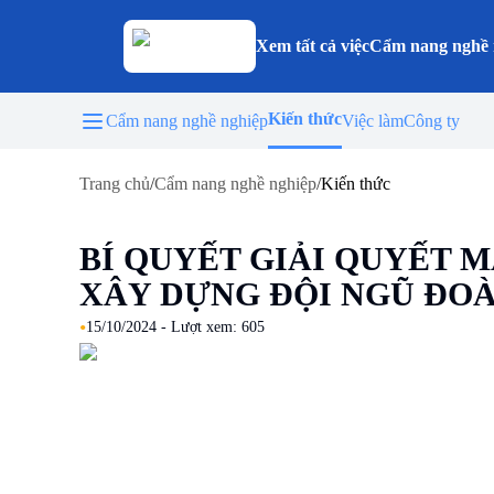
Xem tất cả việc
Cẩm nang nghề 
Kiến thức
Cẩm nang nghề nghiệp
Việc làm
Công ty
Trang chủ
/
Cẩm nang nghề nghiệp
/
Kiến thức
BÍ QUYẾT GIẢI QUYẾT 
XÂY DỰNG ĐỘI NGŨ ĐO
•
15/10/2024
- Lượt xem:
605