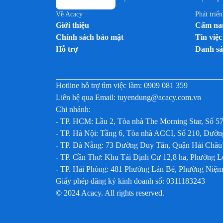
Về Acacy
Phát triể
Giới thiệu
Cẩm nan
Chính sách bảo mật
Tin việc
Hỗ trợ
Danh sá
Hotline hỗ trợ tìm việc làm:
0909 081 359
Liên hệ qua Email:
tuyendung@acacy.com.vn
Chi nhánh:
- TP. HCM: Lầu 2, Tòa nhà The Morning Star, Số 5
- TP. Hà Nội: Tầng 6, Tòa nhà ACCI, Số 210, Đư
- TP. Đà Nẵng: 73 Đường Duy Tân, Quận Hải Châu
- TP. Cần Thơ: Khu Tái Định Cư 12,8 ha, Phường 
- TP. Hải Phòng: 481 Phường Lán Bè, Phường Niệ
Giấy phép đăng ký kinh doanh số: 0311183243
© 2024 Acacy. All rights reserved.