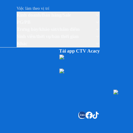
Việc làm theo vị trí
Kinh doanh/Bán hàng/Sale
PG/PB
Trưng bày/khảo sát/chấm điểm
Sinh viên/thời vụ/bán thời gian
Khác
Tải app CTV Acacy