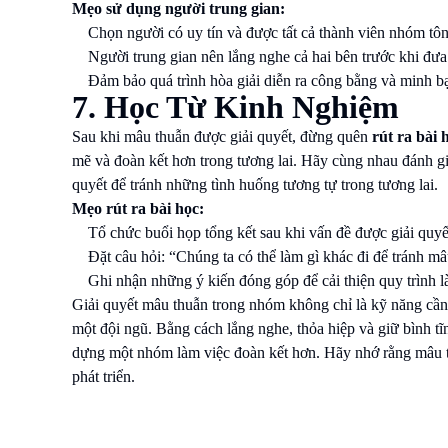
Mẹo sử dụng người trung gian:
Chọn người có uy tín và được tất cả thành viên nhóm tôn
Người trung gian nên lắng nghe cả hai bên trước khi đưa 
Đảm bảo quá trình hòa giải diễn ra công bằng và minh b
7. Học Từ Kinh Nghiệm
Sau khi mâu thuẫn được giải quyết, đừng quên
rút ra bài 
mẽ và đoàn kết hơn trong tương lai. Hãy cùng nhau đánh gi
quyết để tránh những tình huống tương tự trong tương lai.
Mẹo rút ra bài học:
Tổ chức buổi họp tổng kết sau khi vấn đề được giải quyế
Đặt câu hỏi: “Chúng ta có thể làm gì khác đi để tránh m
Ghi nhận những ý kiến đóng góp để cải thiện quy trình l
Giải quyết mâu thuẫn trong nhóm không chỉ là kỹ năng cần 
một đội ngũ. Bằng cách lắng nghe, thỏa hiệp và giữ bình tĩ
dựng một nhóm làm việc đoàn kết hơn. Hãy nhớ rằng mâu th
phát triển.