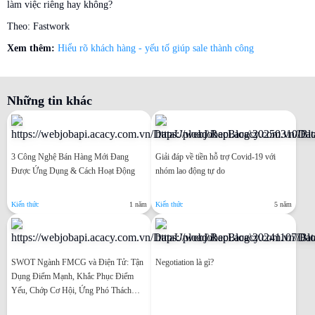
làm việc riêng hay không?
Theo: Fastwork
Xem thêm:
Hiểu rõ khách hàng - yếu tố giúp sale thành công
Những tin khác
3 Công Nghệ Bán Hàng Mới Đang
Giải đáp về tiền hỗ trợ Covid-19 với
Được Ứng Dụng & Cách Hoạt Động
nhóm lao động tự do
Kiến thức
1 năm
Kiến thức
5 năm
SWOT Ngành FMCG và Điện Tử: Tận
Negotiation là gì?
Dụng Điểm Mạnh, Khắc Phục Điểm
Yếu, Chớp Cơ Hội, Ứng Phó Thách
Thức