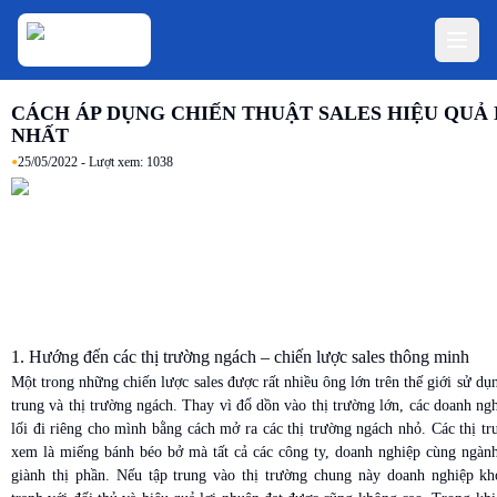
CÁCH ÁP DỤNG CHIẾN THUẬT SALES HIỆU QUẢ
NHẤT
•
25/05/2022
- Lượt xem:
1038
1. Hướng đến các thị trường ngách – chiến lược sales thông minh
Một trong những chiến lược sales được rất nhiều ông lớn trên thế giới sử dụn
trung và thị trường ngách. Thay vì đổ dồn vào thị trường lớn, các doanh ngh
lối đi riêng cho mình bằng cách mở ra các thị trường ngách nhỏ. Các thị t
xem là miếng bánh béo bở mà tất cả các công ty, doanh nghiệp cùng ngành
giành thị phần. Nếu tập trung vào thị trường chung này doanh nghiệp kh