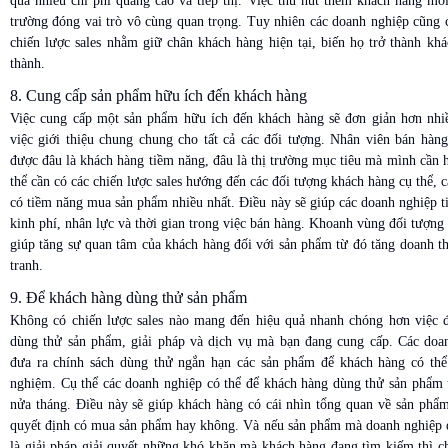
quá nhiều chi phí quảng cáo và tiếp thị. Việc thu hút thêm khách hàng mớ
trường đóng vai trò vô cùng quan trọng. Tuy nhiên các doanh nghiệp cũng 
chiến lược sales nhằm giữ chân khách hàng hiện tại, biến họ trở thành kh
thành.
8. Cung cấp sản phẩm hữu ích đến khách hàng
Việc cung cấp một sản phẩm hữu ích đến khách hàng sẽ đơn giản hơn nhiề
việc giới thiệu chung chung cho tất cả các đối tượng. Nhân viên bán hàng
được đâu là khách hàng tiềm năng, đâu là thị trường mục tiêu mà mình cần
thể cần có các chiến lược sales hướng đến các đối tượng khách hàng cụ thể, 
có tiềm năng mua sản phẩm nhiều nhất. Điều này sẽ giúp các doanh nghiệp ti
kinh phí, nhân lực và thời gian trong việc bán hàng. Khoanh vùng đối tượng
giúp tăng sự quan tâm của khách hàng đối với sản phẩm từ đó tăng doanh t
tranh.
9. Để khách hàng dùng thử sản phẩm
Không có chiến lược sales nào mang đến hiệu quả nhanh chóng hơn việc 
dùng thử sản phẩm, giải pháp và dịch vụ mà bạn đang cung cấp. Các doa
đưa ra chính sách dùng thử ngắn hạn các sản phẩm để khách hàng có thể t
nghiệm. Cụ thể các doanh nghiệp có thể để khách hàng dùng thử sản phẩm 
nửa tháng. Điều này sẽ giúp khách hàng có cái nhìn tổng quan về sản phẩm
quyết định có mua sản phẩm hay không. Và nếu sản phẩm mà doanh nghiệp 
là giải pháp giải quyết những khó khăn mà khách hàng đang tìm kiếm thì c