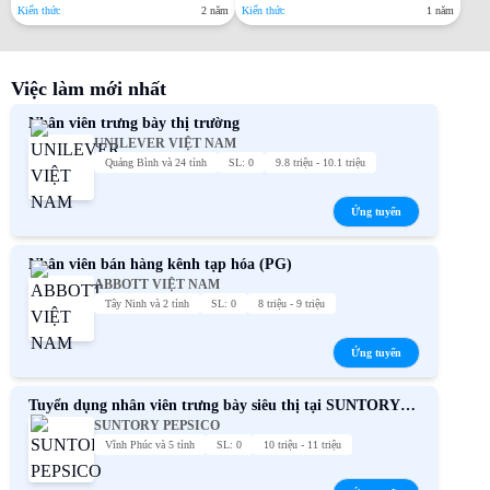
Kiến thức
2 năm
Kiến thức
1 năm
Việc làm mới nhất
Nhân viên trưng bày thị trường
UNILEVER VIỆT NAM
Quảng Bình và 24 tỉnh
SL: 0
9.8 triệu - 10.1 triệu
Ứng tuyển
Nhân viên bán hàng kênh tạp hóa (PG)
ABBOTT VIỆT NAM
Tây Ninh và 2 tỉnh
SL: 0
8 triệu - 9 triệu
Ứng tuyển
Tuyển dụng nhân viên trưng bày siêu thị tại SUNTORY
SUNTORY PEPSICO
PEPSICO toàn quốc
Vĩnh Phúc và 5 tỉnh
SL: 0
10 triệu - 11 triệu