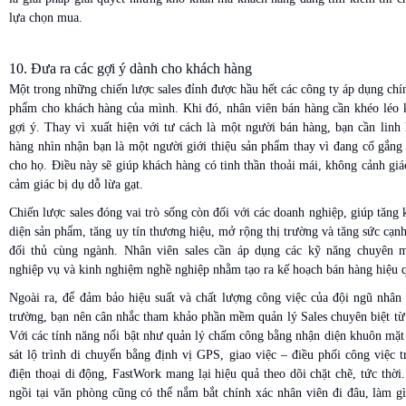
lựa chọn mua.
10. Đưa ra các gợi ý dành cho khách hàng
Một trong những chiến lược sales đỉnh được hầu hết các công ty áp dụng chín
phẩm cho khách hàng của mình. Khi đó, nhân viên bán hàng cần khéo léo k
gợi ý. Thay vì xuất hiện với tư cách là một người bán hàng, bạn cần linh
hàng nhìn nhận bạn là một người giới thiệu sản phẩm thay vì đang cố gắng
cho họ. Điều này sẽ giúp khách hàng có tinh thần thoải mái, không cảnh gi
cảm giác bị dụ dỗ lừa gạt.
Chiến lược sales đóng vai trò sống còn đối với các doanh nghiệp, giúp tăng
diện sản phẩm, tăng uy tín thương hiệu, mở rộng thị trường và tăng sức cạnh
đối thủ cùng ngành. Nhân viên sales cần áp dụng các kỹ năng chuyên
nghiệp vụ và kinh nghiệm nghề nghiệp nhằm tạo ra kế hoạch bán hàng hiệu q
Ngoài ra, để đảm bảo hiệu suất và chất lượng công việc của đội ngũ nhân 
trường, bạn nên cân nhắc tham khảo phần mềm quản lý Sales chuyên biệt từ
Với các tính năng nổi bật như quản lý chấm công bằng nhận diện khuôn mặt
sát lộ trình di chuyển bằng định vị GPS, giao việc – điều phối công việc t
điện thoại di động, FastWork mang lại hiệu quả theo dõi chặt chẽ, tức thời
ngồi tại văn phòng cũng có thể nắm bắt chính xác nhân viên đi đâu, làm gì