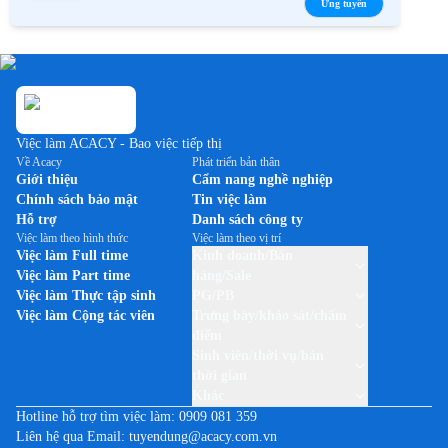
Ứng tuyển
Việc làm ACACY - Bao việc tiếp thị
Về Acacy
Phát triển bản thân
Giới thiệu
Cẩm nang nghề nghiệp
Chính sách bảo mật
Tin việc làm
Hỗ trợ
Danh sách công ty
Việc làm theo hình thức
Việc làm theo vị trí
Việc làm Full time
Kinh doanh/Bán
Việc làm Part time
hàng/Sale
Việc làm Thực tập sinh
PG/PB
Việc làm Cộng tác viên
Trưng bày/khảo sát/chấm
điểm
Sinh viên/thời vụ/bán
thời gian
Khác
Hotline hỗ trợ tìm việc làm:
0909 081 359
Liên hệ qua Email:
tuyendung@acacy.com.vn