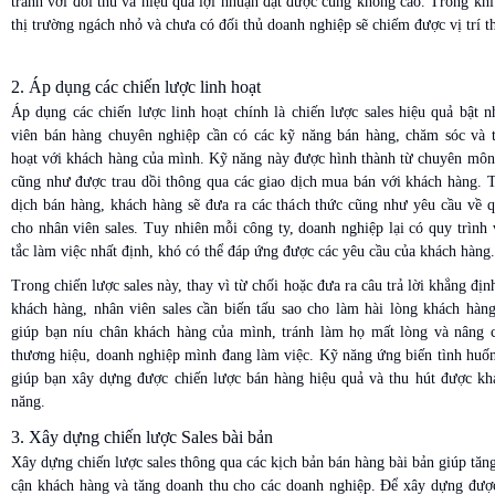
tranh với đối thủ và hiệu quả lợi nhuận đạt được cũng không cao. Trong kh
thị trường ngách nhỏ và chưa có đối thủ doanh nghiệp sẽ chiếm được vị trí 
2. Áp dụng các chiến lược linh hoạt
Áp dụng các chiến lược linh hoạt chính là chiến lược sales hiệu quả bật 
viên bán hàng chuyên nghiệp cần có các kỹ năng bán hàng, chăm sóc và t
hoạt với khách hàng của mình. Kỹ năng này được hình thành từ chuyên môn
cũng như được trau dồi thông qua các giao dịch mua bán với khách hàng. T
dịch bán hàng, khách hàng sẽ đưa ra các thách thức cũng như yêu cầu về q
cho nhân viên sales. Tuy nhiên mỗi công ty, doanh nghiệp lại có quy trình
tắc làm việc nhất định, khó có thể đáp ứng được các yêu cầu của khách hàng
Trong chiến lược sales này, thay vì từ chối hoặc đưa ra câu trả lời khẳng đị
khách hàng, nhân viên sales cần biến tấu sao cho làm hài lòng khách hàng
giúp bạn níu chân khách hàng của mình, tránh làm họ mất lòng và nâng c
thương hiệu, doanh nghiệp mình đang làm việc. Kỹ năng ứng biến tình huốn
giúp bạn xây dựng được chiến lược bán hàng hiệu quả và thu hút được kh
năng.
3. Xây dựng chiến lược Sales bài bản
Xây dựng chiến lược sales thông qua các kịch bản bán hàng bài bản giúp tăng
cận khách hàng và tăng doanh thu cho các doanh nghiệp. Để xây dựng được