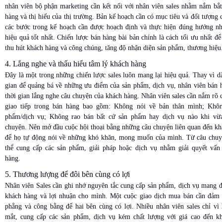
nhân viên bộ phận marketing cần kết nối với nhân viên sales nhằm nắm bắt
hàng và thị hiếu của thị trường. Bản kế hoạch cần có mục tiêu và đối tượng c
các bước trong kế hoạch cần được hoạch định và thực hiện đúng hướng 
hiệu quả tốt nhất. Chiến lược bán hàng bài bản chính là cách tối ưu nhất đ
thu hút khách hàng và công chúng, tăng độ nhận diện sản phẩm, thương hiệu
4. Lắng nghe và thấu hiểu tâm lý khách hàng
Đây là một trong những chiến lược sales luôn mang lại hiệu quả. Thay vì d
gian để quảng bá về những ưu điểm của sản phẩm, dịch vụ, nhân viên bán 
thời gian lắng nghe câu chuyện của khách hàng. Nhân viên sales cần nắm rõ 
giao tiếp trong bán hàng bao gồm: Không nói về bản thân mình; Khôn
phẩm/dịch vụ; Không rao bán bất cứ sản phẩm hay dịch vụ nào khi vừ
chuyện. Nên mở đầu cuộc hội thoại bằng những câu chuyện liên quan đến kh
để họ tự động nói về những khó khăn, mong muốn của mình. Từ câu chuy
thể cung cấp các sản phẩm, giải pháp hoặc dịch vụ nhằm giải quyết vấn
hàng.
5. Thương lượng để đôi bên cùng có lợi
Nhân viên Sales cần ghi nhớ nguyên tắc cung cấp sản phẩm, dịch vụ mang đ
khách hàng và lợi nhuận cho mình. Một cuộc giao dịch mua bán cần đảm 
phẳng và công bằng để hai bên cùng có lợi. Nhiều nhân viên sales chỉ vì 
mắt, cung cấp các sản phẩm, dịch vụ kém chất lượng với giá cao đến k