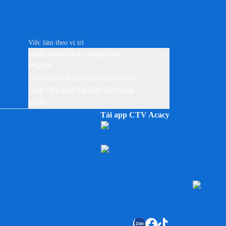
Việc làm theo vị trí
Kinh doanh/Bán hàng/Sale
PG/PB
Trưng bày/khảo sát/chấm điểm
Sinh viên/thời vụ/bán thời gian
Khác
Tải app CTV Acacy