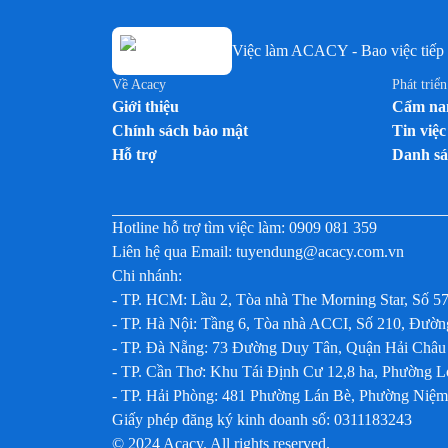
Việc làm ACACY - Bao việc tiếp 
Về Acacy
Phát triể
Giới thiệu
Cẩm nan
Chính sách bảo mật
Tin việc
Hỗ trợ
Danh sá
Hotline hỗ trợ tìm việc làm:
0909 081 359
Liên hệ qua Email:
tuyendung@acacy.com.vn
Chi nhánh:
- TP. HCM: Lầu 2, Tòa nhà The Morning Star, Số 5
- TP. Hà Nội: Tầng 6, Tòa nhà ACCI, Số 210, Đư
- TP. Đà Nẵng: 73 Đường Duy Tân, Quận Hải Châu
- TP. Cần Thơ: Khu Tái Định Cư 12,8 ha, Phường 
- TP. Hải Phòng: 481 Phường Lán Bè, Phường Niệ
Giấy phép đăng ký kinh doanh số: 0311183243
© 2024 Acacy. All rights reserved.