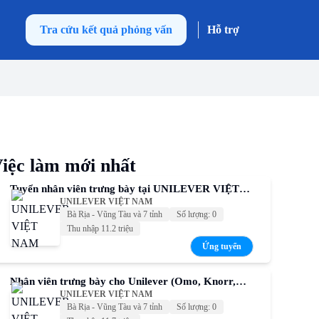
Tra cứu kết quả phỏng vấn
Hỗ trợ
iệc làm mới nhất
Tuyển nhân viên trưng bày tại UNILEVER VIỆT
UNILEVER VIỆT NAM
NAM – Thu nhập cạnh tranh
Bà Rịa - Vũng Tàu và 7 tỉnh
Số lượng: 0
Thu nhập 11.2 triệu
Ứng tuyển
Nhân viên trưng bày cho Unilever (Omo, Knorr,
UNILEVER VIỆT NAM
Comfort, Sunsilk, P/S,...)
Bà Rịa - Vũng Tàu và 7 tỉnh
Số lượng: 0