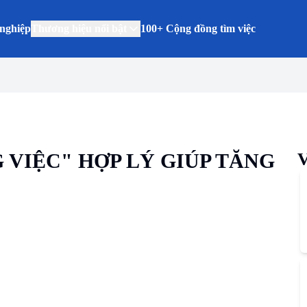
nghiệp
Thương hiệu nổi bật
100+ Cộng đồng tìm việc
 VIỆC" HỢP LÝ GIÚP TĂNG
V