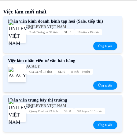
Việc làm mới nhất
Nhân viên kinh doanh kênh tạp hoá (Sale, tiếp thị)
UNILEVER VIỆT NAM
Bình Dương và 36 tỉnh
SL: 0
10 triệu - 19 triệu
Ứng tuyển
Việc làm nhân viên tư vấn bán hàng
ACACY
Gia Lai và 17 tỉnh
SL: 0
8 triệu - 9 triệu
Ứng tuyển
Nhân viên trưng bày thị trường
UNILEVER VIỆT NAM
Quảng Bình và 23 tỉnh
SL: 0
9.8 triệu - 10.1 triệu
Ứng tuyển