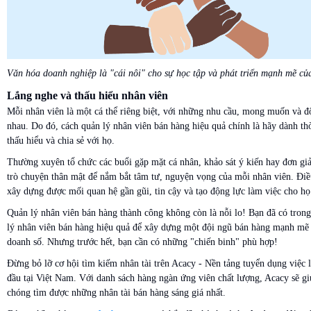
Văn hóa doanh nghiệp là "cái nôi" cho sự học tập và phát triển mạnh mẽ củ
Lắng nghe và thấu hiểu nhân viên
Mỗi nhân viên là một cá thể riêng biệt, với những nhu cầu, mong muốn và đ
nhau. Do đó, cách quản lý nhân viên bán hàng hiệu quả chính là hãy dành thờ
thấu hiểu và chia sẻ với họ.
Thường xuyên tổ chức các buổi gặp mặt cá nhân, khảo sát ý kiến hay đơn gi
trò chuyện thân mật để nắm bắt tâm tư, nguyện vọng của mỗi nhân viên. Điề
xây dựng được mối quan hệ gần gũi, tin cậy và tạo động lực làm việc cho họ
Quản lý nhân viên bán hàng thành công không còn là nỗi lo! Bạn đã có trong
lý nhân viên bán hàng hiệu quả để xây dựng một đội ngũ bán hàng mạnh mẽ
doanh số. Nhưng trước hết, bạn cần có những "chiến binh" phù hợp!
Đừng bỏ lỡ cơ hội tìm kiếm nhân tài trên Acacy - Nền tảng tuyển dụng việc 
đầu tại Việt Nam. Với danh sách hàng ngàn ứng viên chất lượng, Acacy sẽ g
chóng tìm được những nhân tài bán hàng sáng giá nhất.