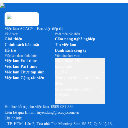
Việc làm ACACY - Bao việc tiếp thị
Về Acacy
Phát triển bản thân
Giới thiệu
Cẩm nang nghề nghiệp
Chính sách bảo mật
Tin việc làm
Hỗ trợ
Danh sách công ty
Việc làm theo hình thức
Việc làm theo vị trí
Việc làm Full time
Kinh doanh/Bán
Việc làm Part time
hàng/Sale
Việc làm Thực tập sinh
PG/PB
Việc làm Cộng tác viên
Trưng bày/khảo sát/chấm
điểm
Sinh viên/thời vụ/bán
thời gian
Khác
Hotline hỗ trợ tìm việc làm:
0909 081 359
Liên hệ qua Email:
tuyendung@acacy.com.vn
Chi nhánh:
- TP. HCM: Lầu 2, Tòa nhà The Morning Star, Số 57, Quốc lộ 13,