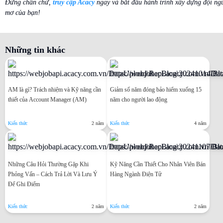
Đừng chần chừ,
truy cập Acacy
ngay và bắt đầu hành trình xây dựng đội ng
mơ của bạn!
Những tin khác
AM là gì? Trách nhiệm và Kỹ năng cần
Giảm số năm đóng bảo hiểm xuống 15
thiết của Account Manager (AM)
năm cho người lao động
Kiến thức
2 năm
Kiến thức
4 năm
Những Câu Hỏi Thường Gặp Khi
Kỹ Năng Cần Thiết Cho Nhân Viên Bán
Phỏng Vấn – Cách Trả Lời Và Lưu Ý
Hàng Ngành Điện Tử
Để Ghi Điểm
Kiến thức
2 năm
Kiến thức
2 năm