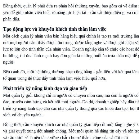
Đồng thời, quản lý phải đưa ra phản hồi thường xuyên, bao gồm cả về điểm
yếu để giúp nhân viên hiểu rõ năng lực hiện tại - cần cải thiện điều gì và có
phấn đấu.
Tạo động lực và khuyến khích tinh thần làm việc
Một cách quản lý nhân viên bán hàng hiệu quả chính là tạo ra môi trường làm
nơi mọi người cảm thấy được tôn trọng, được lắng nghe và được ghi nhận sẽ
lực to lớn cho tinh thần của nhân viên. Doanh nghiệp cần tổ chức các hoạt đ
building, thi đua lành mạnh hay đơn giản là những buổi ăn trưa thân mật để 
người.
Bên cạnh đó, một hệ thống thưởng phạt công bằng - gắn liền với kết quả làm
tố quan trọng để thúc đẩy tinh thần làm việc hiệu quả hơn.
Phát triển kỹ năng lãnh đạo và giao tiếp
Một quản lý giỏi không chỉ là người có chuyên môn cao, mà còn là người có
đạo, truyền cảm hứng và kết nối mọi người. Do đó, doanh nghiệp hãy đầu tư
triển kỹ năng lãnh đạo cho các nhà quản lý thông qua các khóa đào tạo, hội 
sách vở chuyên ngành.
Đồng thời, cần khuyến khích các nhà quản lý giao tiếp cởi mở, lắng nghe ý k
và giải quyết xung đột nhanh chóng. Một mối quan hệ đáng tin cậy và tôn tr
và cấp dưới sẽ là nền tảng vững chắc cho sự thành công của cả đội ngũ.