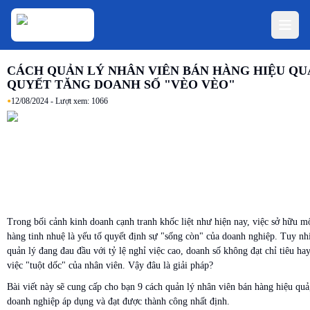
CÁCH QUẢN LÝ NHÂN VIÊN BÁN HÀNG HIỆU QUẢ:
QUYẾT TĂNG DOANH SỐ "VÈO VÈO"
•
12/08/2024
- Lượt xem:
1066
Trong bối cảnh kinh doanh cạnh tranh khốc liệt như hiện nay, việc sở hữu m
hàng tinh nhuệ là yếu tố quyết định sự "sống còn" của doanh nghiệp. Tuy nh
quản lý đang đau đầu với tỷ lệ nghỉ việc cao, doanh số không đạt chỉ tiêu ha
việc "tuột dốc" của nhân viên. Vậy đâu là giải pháp?
Bài viết này sẽ cung cấp cho bạn 9 cách quản lý nhân viên bán hàng hiệu quả
doanh nghiệp áp dụng và đạt được thành công nhất định.