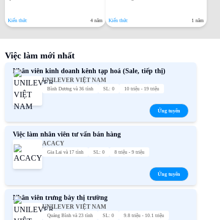
Kiến thức
4 năm
Kiến thức
1 năm
Việc làm mới nhất
Nhân viên kinh doanh kênh tạp hoá (Sale, tiếp thị)
UNILEVER VIỆT NAM
Bình Dương và 36 tỉnh
SL: 0
10 triệu - 19 triệu
Ứng tuyển
Việc làm nhân viên tư vấn bán hàng
ACACY
Gia Lai và 17 tỉnh
SL: 0
8 triệu - 9 triệu
Ứng tuyển
Nhân viên trưng bày thị trường
UNILEVER VIỆT NAM
Quảng Bình và 23 tỉnh
SL: 0
9.8 triệu - 10.1 triệu