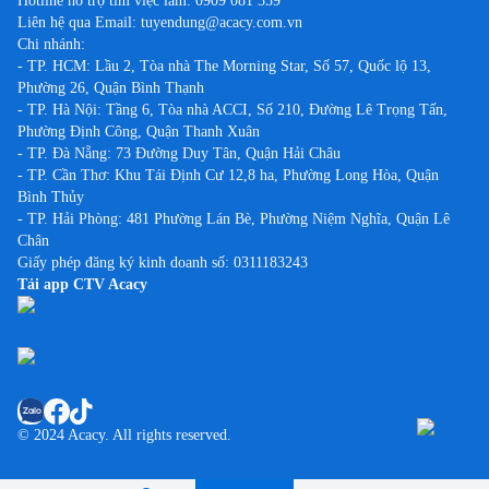
Hotline hỗ trợ tìm việc làm:
0909 081 359
Liên hệ qua Email:
tuyendung@acacy.com.vn
Chi nhánh:
- TP. HCM: Lầu 2, Tòa nhà The Morning Star, Số 57, Quốc lộ 13,
Phường 26, Quận Bình Thạnh
- TP. Hà Nội: Tầng 6, Tòa nhà ACCI, Số 210, Đường Lê Trọng Tấn,
Phường Định Công, Quận Thanh Xuân
- TP. Đà Nẵng: 73 Đường Duy Tân, Quận Hải Châu
- TP. Cần Thơ: Khu Tái Định Cư 12,8 ha, Phường Long Hòa, Quận
Bình Thủy
- TP. Hải Phòng: 481 Phường Lán Bè, Phường Niệm Nghĩa, Quận Lê
Chân
Giấy phép đăng ký kinh doanh số: 0311183243
Tải app CTV Acacy
© 2024 Acacy. All rights reserved.