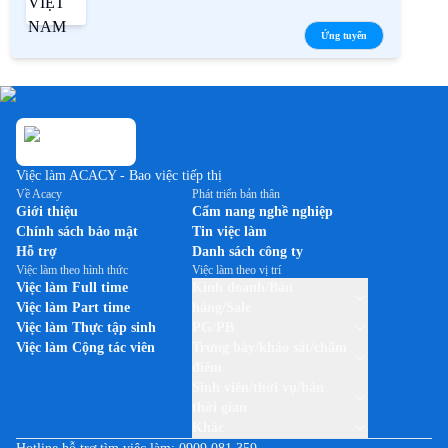
Ứng tuyển
Việc làm ACACY - Bao việc tiếp thị
Về Acacy
Phát triển bản thân
Giới thiệu
Cẩm nang nghề nghiệp
Chính sách bảo mật
Tin việc làm
Hỗ trợ
Danh sách công ty
Việc làm theo hình thức
Việc làm theo vị trí
Việc làm Full time
Kinh doanh/Bán
Việc làm Part time
hàng/Sale
Việc làm Thực tập sinh
PG/PB
Việc làm Cộng tác viên
Trưng bày/khảo sát/chấm
điểm
Sinh viên/thời vụ/bán
thời gian
Khác