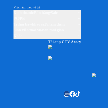
Việc làm theo vị trí
Kinh doanh/Bán hàng/Sale
PG/PB
Trưng bày/khảo sát/chấm điểm
Sinh viên/thời vụ/bán thời gian
Khác
Tải app CTV Acacy