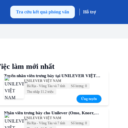
Tra cứu kết quả phỏng vấn
Hỗ trợ
iệc làm mới nhất
Tuyển nhân viên trưng bày tại UNILEVER VIỆT
UNILEVER VIỆT NAM
NAM – Thu nhập cạnh tranh
Bà Rịa - Vũng Tàu và 7 tỉnh
Số lượng: 0
Thu nhập 11.2 triệu
Ứng tuyển
Nhân viên trưng bày cho Unilever (Omo, Knorr,
UNILEVER VIỆT NAM
Comfort, Sunsilk, P/S,...)
Bà Rịa - Vũng Tàu và 7 tỉnh
Số lượng: 0