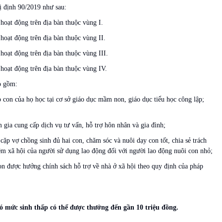
ị định 90/2019 như sau:
oạt động trên địa bàn thuộc vùng I.
oạt động trên địa bàn thuộc vùng II.
oạt động trên địa bàn thuộc vùng III.
hoạt động trên địa bàn thuộc vùng IV.
o gồm:
 con của họ học tại cơ sở giáo dục mầm non, giáo dục tiểu học công lập;
gia cung cấp dịch vụ tư vấn, hỗ trợ hôn nhân và gia đình;
ặp vợ chồng sinh đủ hai con, chăm sóc và nuôi dạy con tốt, chia sẻ trách
iệm xã hội của người sử dụng lao động đối với người lao động nuôi con nhỏ;
on được hưởng chính sách hỗ trợ về nhà ở xã hội theo quy định của pháp
có mức sinh thấp có thể được thưởng đến gần 10 triệu đồng.