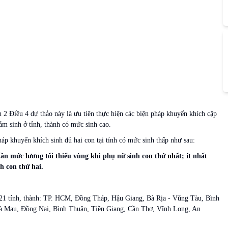
 2 Điều 4 dự thảo này là ưu tiên thực hiện các biện pháp khuyến khích cặp
ảm sinh ở tỉnh, thành có mức sinh cao.
áp khuyến khích sinh đủ hai con tại tỉnh có mức sinh thấp như sau:
ần mức lương tối thiểu vùng khi phụ nữ sinh con thứ nhất; ít nhất
h con thứ hai.
m 21 tỉnh, thành: TP. HCM, Đồng Tháp, Hậu Giang, Bà Rịa - Vũng Tàu, Bình
à Mau, Đồng Nai, Bình Thuận, Tiền Giang, Cần Thơ, Vĩnh Long, An