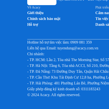
Về Acacy
Phát triể
Giới thiệu
Cẩm nan
Chính sách bảo mật
Tin việc
Hỗ trợ
Danh sá
Hotline hỗ trợ tìm việc làm:
0909 081 359
Liên hệ qua Email:
tuyendung@acacy.com.vn
Chi nhánh:
- TP. HCM: Lầu 2, Tòa nhà The Morning Star, Số 5
- TP. Hà Nội: Tầng 6, Tòa nhà ACCI, Số 210, Đư
- TP. Đà Nẵng: 73 Đường Duy Tân, Quận Hải Châu
- TP. Cần Thơ: Khu Tái Định Cư 12,8 ha, Phường 
- TP. Hải Phòng: 481 Phường Lán Bè, Phường Niệ
Giấy phép đăng ký kinh doanh số: 0311183243
© 2024 Acacy. All rights reserved.