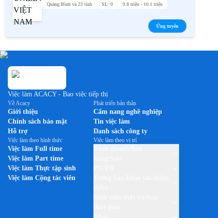
Quảng Bình và 23 tỉnh
SL: 0
9.8 triệu - 10.1 triệu
Ứng tuyển
Việc làm ACACY - Bao việc tiếp thị
Về Acacy
Phát triển bản thân
Giới thiệu
Cẩm nang nghề nghiệp
Chính sách bảo mật
Tin việc làm
Hỗ trợ
Danh sách công ty
Việc làm theo hình thức
Việc làm theo vị trí
Việc làm Full time
Kinh doanh/Bán
Việc làm Part time
hàng/Sale
Việc làm Thực tập sinh
PG/PB
Việc làm Cộng tác viên
Trưng bày/khảo sát/chấm
điểm
Sinh viên/thời vụ/bán
thời gian
Khác