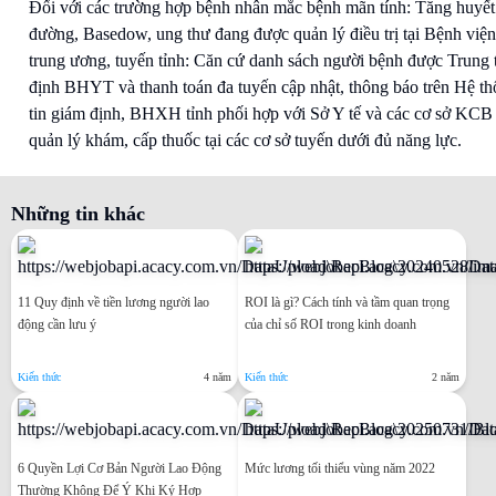
Đối với các trường hợp bệnh nhân mắc bệnh mãn tính: Tăng huyết 
đường, Basedow, ung thư đang được quản lý điều trị tại Bệnh viện
trung ương, tuyến tỉnh: Căn cứ danh sách người bệnh được Trung
định BHYT và thanh toán đa tuyến cập nhật, thông báo trên Hệ t
tin giám định, BHXH tỉnh phối hợp với Sở Y tế và các cơ sở KCB
quản lý khám, cấp thuốc tại các cơ sở tuyến dưới đủ năng lực.
Những tin khác
11 Quy định về tiền lương người lao
ROI là gì? Cách tính và tầm quan trọng
động cần lưu ý
của chỉ số ROI trong kinh doanh
Kiến thức
4 năm
Kiến thức
2 năm
6 Quyền Lợi Cơ Bản Người Lao Động
Mức lương tối thiểu vùng năm 2022
Thường Không Để Ý Khi Ký Hợp