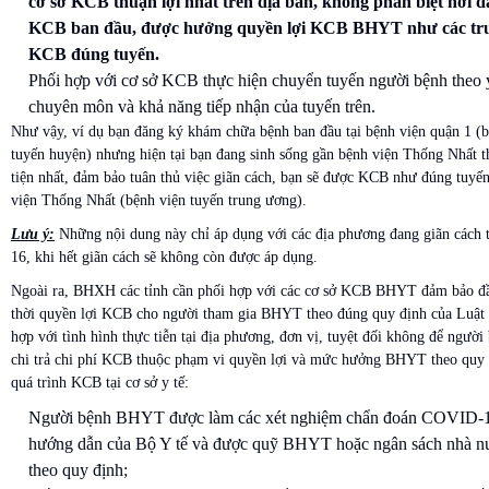
cơ sở KCB thuận lợi nhất trên địa bàn, không phân biệt nơi 
KCB ban đầu, được hưởng quyền lợi KCB BHYT như các tr
KCB đúng tuyến.
Phối hợp với cơ sở KCB thực hiện chuyển tuyến người bệnh theo 
chuyên môn và khả năng tiếp nhận của tuyến trên.
Như vậy, ví dụ bạn đăng ký khám chữa bệnh ban đầu tại bệnh viện quận 1 (b
tuyến huyện) nhưng hiện tại bạn đang sinh sống gần bệnh viện Thống Nhất t
tiện nhất, đảm bảo tuân thủ việc giãn cách, bạn sẽ được KCB như đúng tuyến
viện Thống Nhất (bệnh viện tuyến trung ương).
Lưu ý:
Những nội dung này chỉ áp dụng với các địa phương đang giãn cách t
16, khi hết giãn cách sẽ không còn được áp dụng.
Ngoài ra, BHXH các tỉnh cần phối hợp với các cơ sở KCB BHYT đảm bảo đầ
thời quyền lợi KCB cho người tham gia BHYT theo đúng quy định của Luậ
hợp với tình hình thực tiễn tại địa phương, đơn vị, tuyệt đối không để người
chi trả chi phí KCB thuộc phạm vi quyền lợi và mức hưởng BHYT theo quy 
quá trình KCB tại cơ sở y tế:
Người bệnh BHYT được làm các xét nghiệm chẩn đoán COVID-1
hướng dẫn của Bộ Y tế và được quỹ BHYT hoặc ngân sách nhà nư
theo quy định;