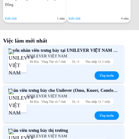
Đồng
Kiến thức
1 năm
Kiến thức
4 năm
Việc làm mới nhất
Tuyển nhân viên trưng bày tại UNILEVER VIỆT NAM –
UNILEVER VIỆT NAM
Thu nhập cạnh tranh
Bà Rịa - Vũng Tàu và 7 tỉnh
SL: 0
Thu nhập 11.2 triệu
Ứng tuyển
Nhân viên trưng bày cho Unilever (Omo, Knorr, Comfort,
UNILEVER VIỆT NAM
Sunsilk, P/S,...)
Bà Rịa - Vũng Tàu và 7 tỉnh
SL: 0
Thu nhập 11.7 triệu
Ứng tuyển
Nhân viên trưng bày thị trường
UNILEVER VIỆT NAM