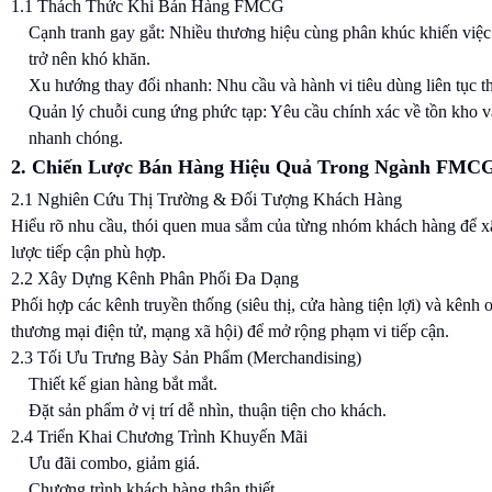
1.1 Thách Thức Khi Bán Hàng FMCG
Cạnh tranh gay gắt: Nhiều thương hiệu cùng phân khúc khiến việc
trở nên khó khăn.
Xu hướng thay đổi nhanh: Nhu cầu và hành vi tiêu dùng liên tục th
Quản lý chuỗi cung ứng phức tạp: Yêu cầu chính xác về tồn kho 
nhanh chóng.
2. Chiến Lược Bán Hàng Hiệu Quả Trong Ngành FMC
2.1 Nghiên Cứu Thị Trường & Đối Tượng Khách Hàng
Hiểu rõ nhu cầu, thói quen mua sắm của từng nhóm khách hàng để x
lược tiếp cận phù hợp.
2.2 Xây Dựng Kênh Phân Phối Đa Dạng
Phối hợp các kênh truyền thống (siêu thị, cửa hàng tiện lợi) và kênh o
thương mại điện tử, mạng xã hội) để mở rộng phạm vi tiếp cận.
2.3 Tối Ưu Trưng Bày Sản Phẩm (Merchandising)
Thiết kế gian hàng bắt mắt.
Đặt sản phẩm ở vị trí dễ nhìn, thuận tiện cho khách.
2.4 Triển Khai Chương Trình Khuyến Mãi
Ưu đãi combo, giảm giá.
Chương trình khách hàng thân thiết.