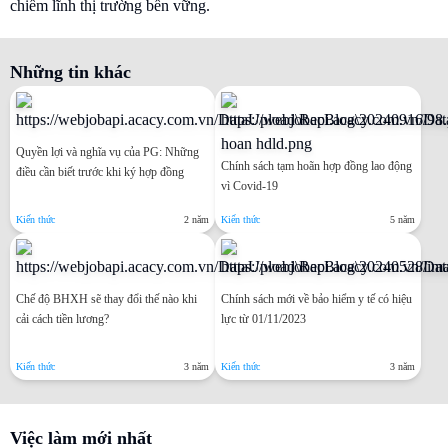
chiếm lĩnh thị trường bền vững.
Những tin khác
Quyền lợi và nghĩa vụ của PG: Những
Chính sách tạm hoãn hợp đồng lao động
điều cần biết trước khi ký hợp đồng
vì Covid-19
Kiến thức
2 năm
Kiến thức
5 năm
Chế độ BHXH sẽ thay đổi thế nào khi
Chính sách mới về bảo hiểm y tế có hiệu
cải cách tiền lương?
lực từ 01/11/2023
Kiến thức
3 năm
Kiến thức
3 năm
Việc làm mới nhất