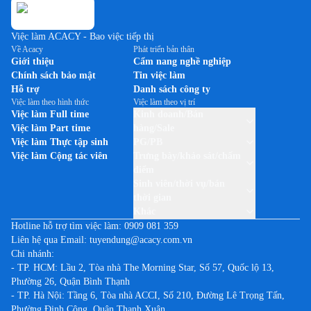
Việc làm ACACY - Bao việc tiếp thị
Về Acacy
Phát triển bản thân
Giới thiệu
Cẩm nang nghề nghiệp
Chính sách bảo mật
Tin việc làm
Hỗ trợ
Danh sách công ty
Việc làm theo hình thức
Việc làm theo vị trí
Việc làm Full time
Kinh doanh/Bán
Việc làm Part time
hàng/Sale
Việc làm Thực tập sinh
PG/PB
Việc làm Cộng tác viên
Trưng bày/khảo sát/chấm
điểm
Sinh viên/thời vụ/bán
thời gian
Khác
Hotline hỗ trợ tìm việc làm:
0909 081 359
Liên hệ qua Email:
tuyendung@acacy.com.vn
Chi nhánh:
- TP. HCM: Lầu 2, Tòa nhà The Morning Star, Số 57, Quốc lộ 13,
Phường 26, Quận Bình Thạnh
- TP. Hà Nội: Tầng 6, Tòa nhà ACCI, Số 210, Đường Lê Trọng Tấn,
Phường Định Công, Quận Thanh Xuân