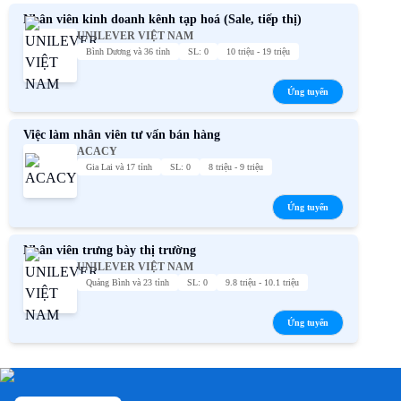
Nhân viên kinh doanh kênh tạp hoá (Sale, tiếp thị)
UNILEVER VIỆT NAM
Bình Dương và 36 tỉnh
SL: 0
10 triệu - 19 triệu
Ứng tuyển
Việc làm nhân viên tư vấn bán hàng
ACACY
Gia Lai và 17 tỉnh
SL: 0
8 triệu - 9 triệu
Ứng tuyển
Nhân viên trưng bày thị trường
UNILEVER VIỆT NAM
Quảng Bình và 23 tỉnh
SL: 0
9.8 triệu - 10.1 triệu
Ứng tuyển