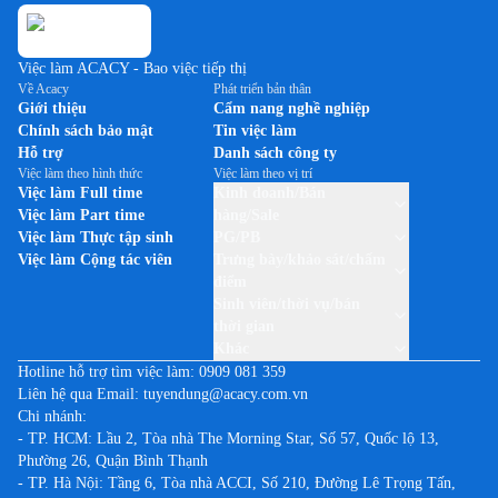
Việc làm ACACY - Bao việc tiếp thị
Về Acacy
Phát triển bản thân
Giới thiệu
Cẩm nang nghề nghiệp
Chính sách bảo mật
Tin việc làm
Hỗ trợ
Danh sách công ty
Việc làm theo hình thức
Việc làm theo vị trí
Việc làm Full time
Kinh doanh/Bán
Việc làm Part time
hàng/Sale
Việc làm Thực tập sinh
PG/PB
Việc làm Cộng tác viên
Trưng bày/khảo sát/chấm
điểm
Sinh viên/thời vụ/bán
thời gian
Khác
Hotline hỗ trợ tìm việc làm:
0909 081 359
Liên hệ qua Email:
tuyendung@acacy.com.vn
Chi nhánh:
- TP. HCM: Lầu 2, Tòa nhà The Morning Star, Số 57, Quốc lộ 13,
Phường 26, Quận Bình Thạnh
- TP. Hà Nội: Tầng 6, Tòa nhà ACCI, Số 210, Đường Lê Trọng Tấn,