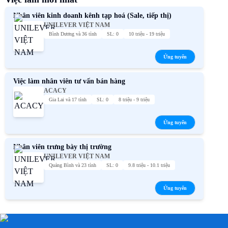
Nhân viên kinh doanh kênh tạp hoá (Sale, tiếp thị)
UNILEVER VIỆT NAM
Bình Dương và 36 tỉnh
SL: 0
10 triệu - 19 triệu
Ứng tuyển
Việc làm nhân viên tư vấn bán hàng
ACACY
Gia Lai và 17 tỉnh
SL: 0
8 triệu - 9 triệu
Ứng tuyển
Nhân viên trưng bày thị trường
UNILEVER VIỆT NAM
Quảng Bình và 23 tỉnh
SL: 0
9.8 triệu - 10.1 triệu
Ứng tuyển