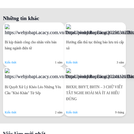
Những tin khác
Bí kíp thành công cho nhân viên bán
Hướng dẫn thủ tục thông báo lưu trú cấp
hàng ngành điện tử
xã
Kiến thức
1 năm
Kiến thức
3 năm
Bí Quyết Xử Lý Khéo Léo Những Yêu
BHXH, BHYT, BHTN – 3 CHỮ VIẾT
Cầu "Khó Khăn" Từ Sếp
TẮT NGHE HOÀI MÀ ÍT AI HIỂU
ĐÚNG
Kiến thức
2 năm
Kiến thức
9 tháng
Việc làm mới nhất