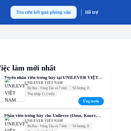
Tra cứu kết quả phỏng vấn
Hỗ trợ
iệc làm mới nhất
Tuyển nhân viên trưng bày tại UNILEVER VIỆT
UNILEVER VIỆT NAM
NAM – Thu nhập cạnh tranh
Bà Rịa - Vũng Tàu và 7 tỉnh
Số lượng: 0
Thu nhập 11.2 triệu
Ứng tuyển
Nhân viên trưng bày cho Unilever (Omo, Knorr,
UNILEVER VIỆT NAM
Comfort, Sunsilk, P/S,...)
Bà Rịa - Vũng Tàu và 7 tỉnh
Số lượng: 0