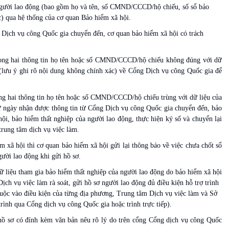
gười lao động (bao gồm họ và tên, số CMND/CCCD/hộ chiếu, số sổ bảo
) qua hệ thống của cơ quan Bảo hiểm xã hội.
 Dịch vụ công Quốc gia chuyển đến, cơ quan bảo hiểm xã hội có trách
trong hai thông tin họ tên hoặc số CMND/CCCD/hộ chiếu không đúng với dữ
ệ (lưu ý ghi rõ nội dung không chính xác) về Cổng Dịch vụ công Quốc gia để
ong hai thông tin họ tên hoặc số CMND/CCCD/hộ chiếu trùng với dữ liệu của
từ ngày nhận được thông tin từ Cổng Dịch vụ công Quốc gia chuyển đến, bảo
 hội, bảo hiểm thất nghiệp của người lao động, thực hiện ký số và chuyển lại
rung tâm dịch vụ việc làm.
 xã hội thì cơ quan bảo hiểm xã hội gửi lại thông báo về việc chưa chốt sổ
ười lao động khi gửi hồ sơ.
 liệu tham gia bảo hiểm thất nghiệp của người lao động do bảo hiểm xã hội
h vụ việc làm rà soát, gửi hồ sơ người lao động đủ điều kiện hỗ trợ trình
uộc vào điều kiện của từng địa phương, Trung tâm Dịch vụ việc làm và Sở
ình qua Cổng dịch vụ công Quốc gia hoặc trình trực tiếp).
 hồ sơ có đính kèm văn bản nêu rõ lý do trên cổng Cổng dịch vụ công Quốc