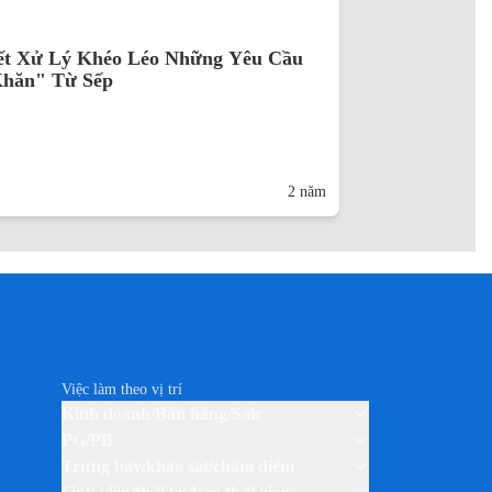
ết Xử Lý Khéo Léo Những Yêu Cầu
hăn" Từ Sếp
2 năm
Việc làm theo vị trí
Kinh doanh/Bán hàng/Sale
PG/PB
Trưng bày/khảo sát/chấm điểm