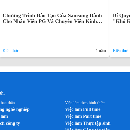
Chương Trình Đào Tạo Của Samsung Dành
Bí Quy
Cho Nhân Viên PG Và Chuyên Viên Kinh
"Khó K
Doanh
Kiến thức
1 năm
Kiến thức
thị
n bản thân
Việc làm theo hình thức
g nghề nghiệp
Việc làm Full time
 làm
Việc làm Part time
ch công ty
Việc làm Thực tập sinh