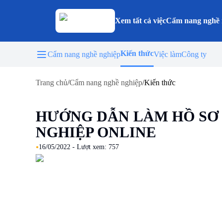
Xem tất cả việc
Cẩm nang nghề 
Kiến thức
Cẩm nang nghề nghiệp
Việc làm
Công ty
Trang chủ
/
Cẩm nang nghề nghiệp
/
Kiến thức
HƯỚNG DẪN LÀM HỒ SƠ
NGHIỆP ONLINE
•
16/05/2022
- Lượt xem:
757