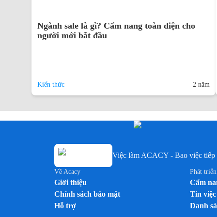
Ngành sale là gì? Cẩm nang toàn diện cho
người mới bắt đầu
Kiến thức
2 năm
Việc làm ACACY - Bao việc tiếp 
Về Acacy
Phát triể
Giới thiệu
Cẩm nan
Chính sách bảo mật
Tin việc
Hỗ trợ
Danh sá