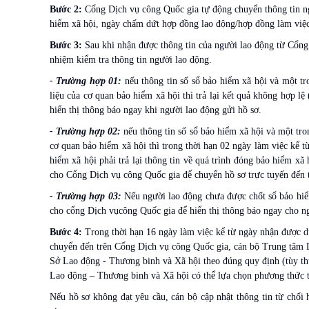
Bước 2:
Cổng Dịch vụ công Quốc gia tự động chuyển thông tin n
hiểm xã hội, ngày chấm dứt hợp đồng lao động/hợp đồng làm việc
Bước 3:
Sau khi nhận được thông tin của người lao động từ Cổng
nhiệm kiểm tra thông tin người lao động.
- Trường hợp 01:
nếu thông tin số sổ bảo hiểm xã hội và một 
liệu của cơ quan bảo hiểm xã hội thì trả lại kết quả không hợp l
hiển thị thông báo ngay khi người lao động gửi hồ sơ.
- Trường hợp 02:
nếu thông tin số sổ bảo hiểm xã hội và một tr
cơ quan bảo hiểm xã hội thì trong thời hạn 02 ngày làm việc kể 
hiểm xã hội phải trả lại thông tin về quá trình đóng bảo hiểm xã
cho Cổng Dịch vụ công Quốc gia để chuyển hồ sơ trực tuyến đến t
- Trường hợp 03:
Nếu người lao động chưa được chốt sổ bảo hiểm
cho cổng Dịch vụcông Quốc gia để hiển thị thông báo ngay cho ng
Bước 4:
Trong thời hạn 16 ngày làm việc kể từ ngày nhận được dữ
chuyển đến trên Cổng Dịch vụ công Quốc gia, cán bộ Trung tâm Dịc
Sở Lao động - Thương binh và Xã hội theo đúng quy định (tùy th
Lao động – Thương binh và Xã hội có thể lựa chọn phương thức tr
Nếu hồ sơ không đạt yêu cầu, cán bộ cập nhật thông tin từ chối