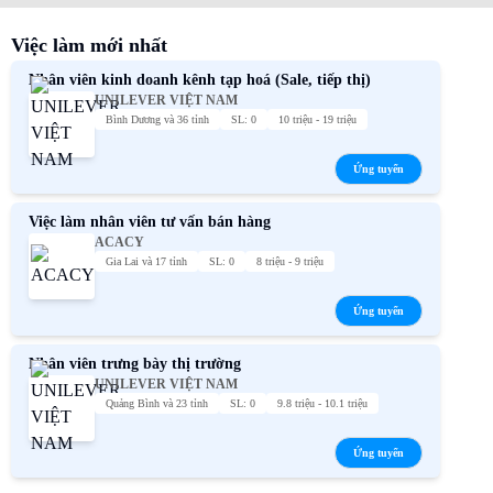
Việc làm mới nhất
Nhân viên kinh doanh kênh tạp hoá (Sale, tiếp thị)
UNILEVER VIỆT NAM
Bình Dương và 36 tỉnh
SL: 0
10 triệu - 19 triệu
Ứng tuyển
Việc làm nhân viên tư vấn bán hàng
ACACY
Gia Lai và 17 tỉnh
SL: 0
8 triệu - 9 triệu
Ứng tuyển
Nhân viên trưng bày thị trường
UNILEVER VIỆT NAM
Quảng Bình và 23 tỉnh
SL: 0
9.8 triệu - 10.1 triệu
Ứng tuyển