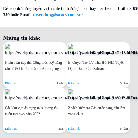
Để nộp đơn ứng tuyển vị trí sale thị trường - bạn hãy liên hệ qua Hotline:
09
359
hoặc Email:
tuyendung@acacy.com.vn/
.
Những tin khác
Nhân viên tiếp thị: Công việc, Kỹ năng
Bí Quyết Tạo CV Thu Hút Nhà Tuyển
cần có & Lộ trình thăng tiến trong nghề
Dụng Dành Cho Salesman
Kiến thức
1 năm
Kiến thức
3 năm
Các khu vực áp dụng mức lương tối
2 cách kiểm tra Căn cước công dân làm
thiểu mới vào năm 2022
xong chưa
Kiến thức
4 năm
Kiến thức
5 năm