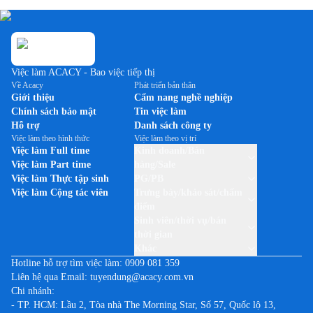
Việc làm ACACY - Bao việc tiếp thị
Về Acacy
Phát triển bản thân
Giới thiệu
Cẩm nang nghề nghiệp
Chính sách bảo mật
Tin việc làm
Hỗ trợ
Danh sách công ty
Việc làm theo hình thức
Việc làm theo vị trí
Việc làm Full time
Kinh doanh/Bán
Việc làm Part time
hàng/Sale
Việc làm Thực tập sinh
PG/PB
Việc làm Cộng tác viên
Trưng bày/khảo sát/chấm
điểm
Sinh viên/thời vụ/bán
thời gian
Khác
Hotline hỗ trợ tìm việc làm:
0909 081 359
Liên hệ qua Email:
tuyendung@acacy.com.vn
Chi nhánh:
- TP. HCM: Lầu 2, Tòa nhà The Morning Star, Số 57, Quốc lộ 13,