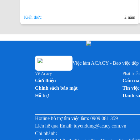
Kiến thức
2 năm
Việc làm ACACY - Bao việc tiếp 
Về Acacy
Phát triể
Giới thiệu
Cẩm nan
Chính sách bảo mật
Tin việc
Hỗ trợ
Danh sá
Hotline hỗ trợ tìm việc làm:
0909 081 359
Liên hệ qua Email:
tuyendung@acacy.com.vn
Chi nhánh: