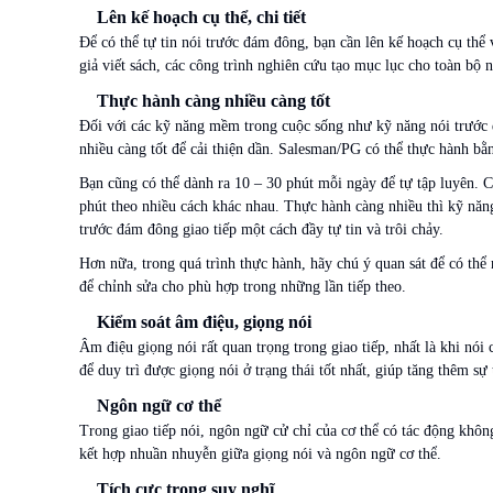
Lên kế hoạch cụ thể, chi tiết
Để có thể tự tin nói trước đám đông, bạn cần lên kế hoạch cụ thể
giả viết sách, các công trình nghiên cứu tạo mục lục cho toàn bộ 
Thực hành càng nhiều càng tốt
Đối với các kỹ năng mềm trong cuộc sống như kỹ năng nói trước 
nhiều càng tốt để cải thiện dần. Salesman/PG có thể thực hành bằ
Bạn cũng có thể dành ra 10 – 30 phút mỗi ngày để tự tập luyên. 
phút theo nhiều cách khác nhau. Thực hành càng nhiều thì kỹ nă
trước đám đông giao tiếp một cách đầy tự tin và trôi chảy.
Hơn nữa, trong quá trình thực hành, hãy chú ý quan sát để có thể
để chỉnh sửa cho phù hợp trong những lần tiếp theo.
Kiểm soát âm điệu, giọng nói
Âm điệu giọng nói rất quan trọng trong giao tiếp, nhất là khi n
để duy trì được giọng nói ở trạng thái tốt nhất, giúp tăng thêm s
Ngôn ngữ cơ thể
Trong giao tiếp nói, ngôn ngữ cử chỉ của cơ thể có tác động khôn
kết hợp nhuần nhuyễn giữa giọng nói và ngôn ngữ cơ thể.
Tích cực trong suy nghĩ