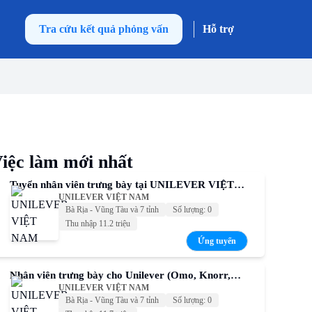
Tra cứu kết quả phỏng vấn
Hỗ trợ
iệc làm mới nhất
Tuyển nhân viên trưng bày tại UNILEVER VIỆT
UNILEVER VIỆT NAM
NAM – Thu nhập cạnh tranh
Bà Rịa - Vũng Tàu và 7 tỉnh
Số lượng: 0
Thu nhập 11.2 triệu
Ứng tuyển
Nhân viên trưng bày cho Unilever (Omo, Knorr,
UNILEVER VIỆT NAM
Comfort, Sunsilk, P/S,...)
Bà Rịa - Vũng Tàu và 7 tỉnh
Số lượng: 0