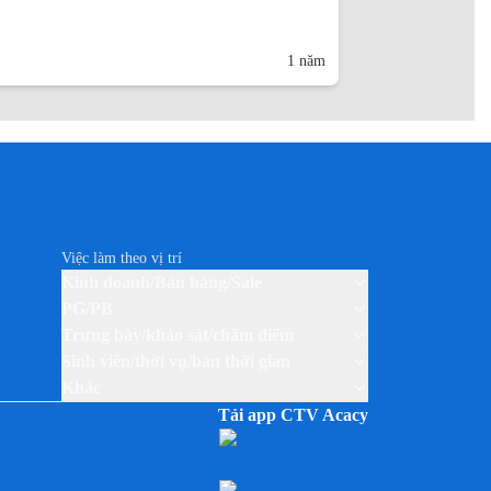
1 năm
Việc làm theo vị trí
Kinh doanh/Bán hàng/Sale
PG/PB
Trưng bày/khảo sát/chấm điểm
Sinh viên/thời vụ/bán thời gian
Khác
Tải app CTV Acacy