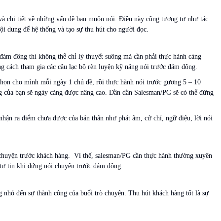
 và chi tiết về những vấn đề bạn muốn nói. Điều này cũng tương tự như tác
nội dung để hệ thống và tạo sự thu hút cho người đọc.
đám đông thì không thể chỉ lý thuyết suông mà cần phải thực hành càng
ng cách tham gia các câu lạc bộ rèn luyện kỹ năng nói trước đám đông.
Chọn cho mình mỗi ngày 1 chủ đề, rồi thực hành nói trước gương 5 – 10
ng của bạn sẽ ngày càng được nâng cao. Dần dần Salesman/PG sẽ có thể đứng
 nhận ra điểm chưa được của bản thân như phát âm, cử chỉ, ngữ điệu, lời nói
ói chuyện trước khách hàng. Vì thế, salesman/PG cần thực hành thường xuyên
ự tự tin khi đứng nói chuyện trước đám đông.
g nhỏ đến sự thành công của buổi trò chuyện. Thu hút khách hàng tốt là sự