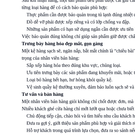
Sau khi nhận hàng, mọi sản phẩm đều phải được cất giữ cẩn
từng loại hàng để có cách bảo quản phù hợp:
Thực phẩm cần được bảo quản trong tủ lạnh đúng nhiệt 
Đồ dễ vỡ phải được xếp riêng và có lớp chống va đập.
Những sản phẩm có hạn sử dụng ngắn cần được ưu tiên 
Việc bảo quản đúng không chỉ giúp sản phẩm giữ được chất
Trưng bày hàng hóa đẹp mắt, gọn gàng
Một kệ hàng sạch sẽ, ngăn nắp, bắt mắt chính là “chiêu bài
trọng của nhân viên bán hàng:
Sắp xếp hàng hóa theo đúng khu vực, chủng loại.
Ưu tiên trưng bày các sản phẩm đang khuyến mãi, hoặc t
Loại bỏ hàng hết hạn, hư hỏng khỏi quầy kệ.
Vệ sinh quầy kệ thường xuyên, đảm bảo luôn sạch sẽ và
Tư vấn và bán hàng
Một nhân viên bán hàng giỏi không chỉ chốt được đơn, mà 
Nhiều khách ghé cửa hàng chỉ mới lướt qua hoặc chưa biết 
Chủ động tiếp cận, chào hỏi và tìm hiểu nhu cầu khách 
Đưa ra gợi ý, giới thiệu sản phẩm phù hợp và giải thích r
Hỗ trợ khách trong quá trình lựa chọn, đưa ra so sánh nế