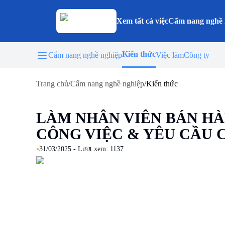
Xem tất cả việc
Cẩm nang nghề 
Kiến thức
Cẩm nang nghề nghiệp
Việc làm
Công ty
Trang chủ
/
Cẩm nang nghề nghiệp
/
Kiến thức
LÀM NHÂN VIÊN BÁN H
CÔNG VIỆC & YÊU CẦU 
•
31/03/2025
- Lượt xem:
1137