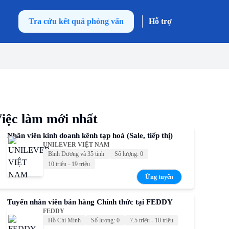
Tra cứu kết quả phỏng vấn
Hỗ trợ
iệc làm mới nhất
Nhân viên kinh doanh kênh tạp hoá (Sale, tiếp thị)
UNILEVER VIỆT NAM
Bình Dương và 35 tỉnh
Số lượng: 0
10 triệu - 19 triệu
Ứng tuyển
Tuyển nhân viên bán hàng Chính thức tại FEDDY
FEDDY
Hồ Chí Minh
Số lượng: 0
7.5 triệu - 10 triệu