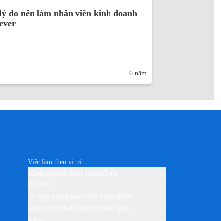
ý do nên làm nhân viên kinh doanh
lever
6 năm
Việc làm theo vị trí
Kinh doanh/Bán hàng/Sale
PG/PB
Trưng bày/khảo sát/chấm điểm
Sinh viên/thời vụ/bán thời gian
Khác