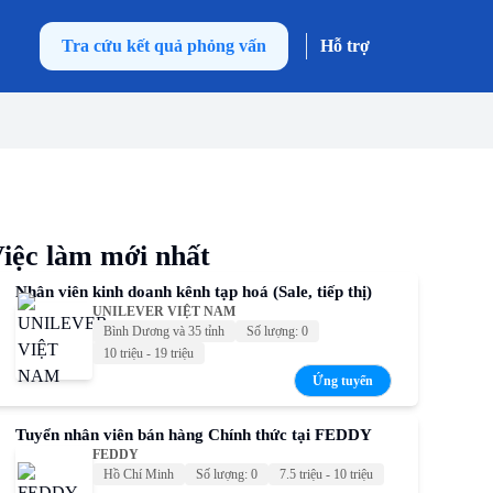
Tra cứu kết quả phỏng vấn
Hỗ trợ
iệc làm mới nhất
Nhân viên kinh doanh kênh tạp hoá (Sale, tiếp thị)
UNILEVER VIỆT NAM
Bình Dương và 35 tỉnh
Số lượng: 0
10 triệu - 19 triệu
Ứng tuyển
Tuyển nhân viên bán hàng Chính thức tại FEDDY
FEDDY
Hồ Chí Minh
Số lượng: 0
7.5 triệu - 10 triệu