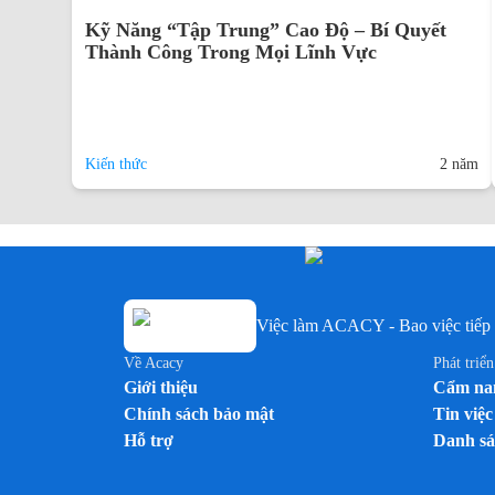
Kỹ Năng “Tập Trung” Cao Độ – Bí Quyết
Thành Công Trong Mọi Lĩnh Vực
Kiến thức
2 năm
Việc làm ACACY - Bao việc tiếp 
Về Acacy
Phát triể
Giới thiệu
Cẩm nan
Chính sách bảo mật
Tin việc
Hỗ trợ
Danh sá