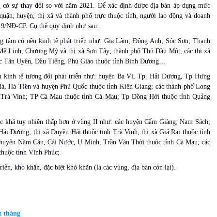
 có sự thay đổi so với năm 2021. Để xác định được địa bàn áp dụng mức
quận, huyện, thị xã và thành phố trực thuộc tỉnh, người lao động và doanh
19/NĐ-CP. Cụ thể quy định như sau:
ung tâm có nền kinh tế phát triển như: Gia Lâm; Đông Anh; Sóc Sơn; Thanh
Mê Linh, Chương Mỹ và thị xã Sơn Tây; thành phố Thủ Dầu Một, các thị xã
ắc Tân Uyên, Dầu Tiếng, Phú Giáo thuộc tỉnh Bình Dương…
ền kinh tế tương đối phát triển như: huyện Ba Vì, Tp. Hải Dương, Tp Hưng
iá, Hà Tiên và huyện Phú Quốc thuộc tỉnh Kiên Giang; các thành phố Long
h Trà Vinh; TP Cà Mau thuộc tỉnh Cà Mau; Tp Đồng Hới thuộc tỉnh Quảng
mức khá tuy nhiên thấp hơn ở vùng II như: các huyện Cẩm Giàng; Nam Sách;
i Dương; thị xã Duyên Hải thuộc tỉnh Trà Vinh; thị xã Giá Rai thuộc tỉnh
c huyện Năm Căn, Cái Nước, U Minh, Trần Văn Thời thuộc tỉnh Cà Mau; các
huộc tỉnh Vĩnh Phúc;
riển, khó khăn, đặc biệt khó khăn (là các vùng, địa bàn còn lại).
t tháng