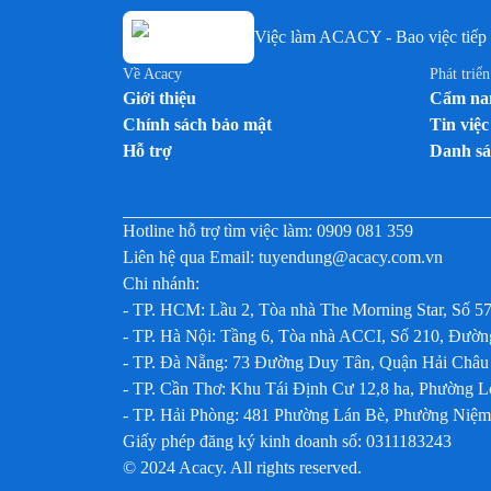
Việc làm ACACY - Bao việc tiếp 
Về Acacy
Phát triể
Giới thiệu
Cẩm nan
Chính sách bảo mật
Tin việc
Hỗ trợ
Danh sá
Hotline hỗ trợ tìm việc làm:
0909 081 359
Liên hệ qua Email:
tuyendung@acacy.com.vn
Chi nhánh:
- TP. HCM: Lầu 2, Tòa nhà The Morning Star, Số 5
- TP. Hà Nội: Tầng 6, Tòa nhà ACCI, Số 210, Đư
- TP. Đà Nẵng: 73 Đường Duy Tân, Quận Hải Châu
- TP. Cần Thơ: Khu Tái Định Cư 12,8 ha, Phường 
- TP. Hải Phòng: 481 Phường Lán Bè, Phường Niệ
Giấy phép đăng ký kinh doanh số: 0311183243
© 2024 Acacy. All rights reserved.