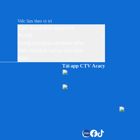
Việc làm theo vị trí
Kinh doanh/Bán hàng/Sale
PG/PB
Trưng bày/khảo sát/chấm điểm
Sinh viên/thời vụ/bán thời gian
Khác
Tải app CTV Acacy