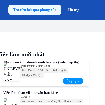
Tra cứu kết quả phỏng vấn
Hỗ trợ
iệc làm mới nhất
Nhân viên kinh doanh kênh tạp hoá (Sale, tiếp thị)
UNILEVER VIỆT NAM
Bình Dương và 36 tỉnh
Số lượng: 0
10 triệu - 19 triệu
Ứng tuyển
Việc làm nhân viên tư vấn bán hàng
ACACY
Gia Lai và 17 tỉnh
Số lượng: 0
8 triệu - 9 triệu