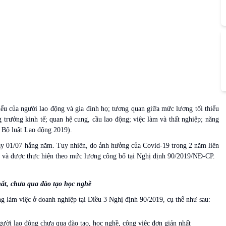
iểu của người lao động và gia đình họ; tương quan giữa mức lương tối thiểu
g trưởng kinh tế; quan hệ cung, cầu lao động; việc làm và thất nghiệp; năng
1 Bộ luật Lao động 2019).
y 01/07 hằng năm. Tuy nhiên, do ảnh hưởng của Covid-19 trong 2 năm liên
g và được thực hiện theo mức lương công bố tại Nghị định 90/2019/NĐ-CP.
hất, chưa qua đào tạo học nghề
g làm việc ở doanh nghiệp tại Điều 3 Nghị định 90/2019, cụ thể như sau:
ười lao động chưa qua đào tạo, học nghề, công việc đơn giản nhất