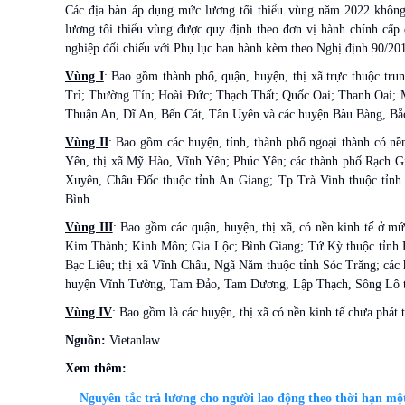
Các địa bàn áp dụng mức lương tối thiểu vùng năm 2022 không
lương tối thiểu vùng được quy định theo đơn vị hành chính cấp 
nghiệp đối chiếu với Phụ lục ban hành kèm theo Nghị định 90/20
Vùng I
: Bao gồm thành phố, quận, huyện, thị xã trực thuộc tr
Trì; Thường Tín; Hoài Đức; Thạch Thất; Quốc Oai; Thanh Oai; 
Thuận An, Dĩ An, Bến Cát, Tân Uyên và các huyện Bàu Bàng, B
Vùng II
: Bao gồm các huyện, tỉnh, thành phố ngoại thành có n
Yên, thị xã Mỹ Hào, Vĩnh Yên; Phúc Yên; các thành phố Rạch G
Xuyên, Châu Đốc thuộc tỉnh An Giang; Tp Trà Vinh thuộc tỉn
Bình….
Vùng III
: Bao gồm các quận, huyện, thị xã, có nền kinh tế ở 
Kim Thành; Kinh Môn; Gia Lộc; Bình Giang; Tứ Kỳ thuộc tỉnh Hả
Bạc Liêu; thị xã Vĩnh Châu, Ngã Năm thuộc tỉnh Sóc Trăng; cá
huyện Vĩnh Tường, Tam Đảo, Tam Dương, Lập Thạch, Sông Lô t
Vùng IV
: Bao gồm là các huyện, thị xã có nền kinh tế chưa phát t
Nguồn:
Vietanlaw
Xem thêm:
Nguyên tắc trả lương cho người lao động theo thời hạn mộ