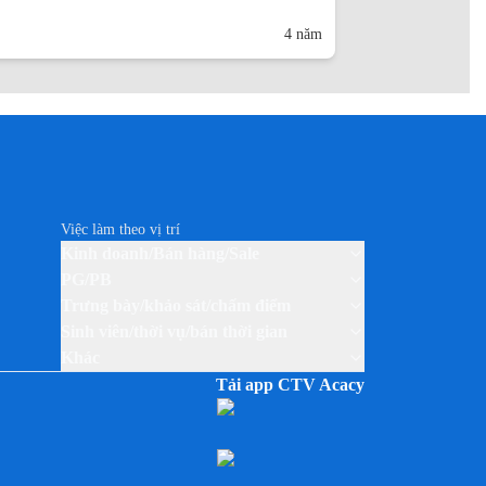
4 năm
Việc làm theo vị trí
Kinh doanh/Bán hàng/Sale
PG/PB
Trưng bày/khảo sát/chấm điểm
Sinh viên/thời vụ/bán thời gian
Khác
Tải app CTV Acacy