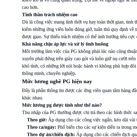
cao hơn.
Tinh thần trách nhiệm cao
Dù là công việc mang tính thời vụ hay toàn thời gian, tinh
kiếm những ứng viên luôn đúng giờ, tuân thủ quy định về t
được giao. Sự thiếu trách nhiệm có thể ảnh hưởng tiêu cực
Khả năng chịu áp lực và xử lý tình huống
Môi trường làm việc của PG không phải lúc nào cũng thuận l
xuyên phải đứng trên giày cao gót và luôn giữ nụ cười trê
khó tính, có những lời nói hoặc hành vi không phù hợp đòi 
thông minh, chuyên nghiệp.
Mức lương nghề PG hiện nay
Đây là phần thông tin được các ứng viên quan tâm hàng đầ
khác nhau.
Mức lương pg được tính như thế nào?
Thu nhập của PG thường được chi trả theo các hình thức sa
Theo giờ:
Áp dụng cho các công việc ngắn, kéo dài vài t
Theo ca/ngày:
Phổ biến cho các sự kiện diễn ra trong mộ
Theo dự án/chiến dịch:
Áp dụng cho các chiến dịch quản