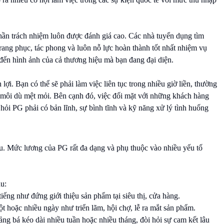
 thần trách nhiệm luôn được đánh giá cao. Các nhà tuyển dụng tìm
rang phục, tác phong và luôn nỗ lực hoàn thành tốt nhất nhiệm vụ
 đến hình ảnh của cả thương hiệu mà bạn đang đại diện.
ợi. Bạn có thể sẽ phải làm việc liên tục trong nhiều giờ liền, thường
n môi dù mệt mỏi. Bên cạnh đó, việc đối mặt với những khách hàng
hỏi PG phải có bản lĩnh, sự bình tĩnh và kỹ năng xử lý tình huống
u. Mức lương của PG rất đa dạng và phụ thuộc vào nhiều yếu tố
u:
iếng như đứng giới thiệu sản phẩm tại siêu thị, cửa hàng.
t hoặc nhiều ngày như triển lãm, hội chợ, lễ ra mắt sản phẩm.
g bá kéo dài nhiều tuần hoặc nhiều tháng, đòi hỏi sự cam kết lâu