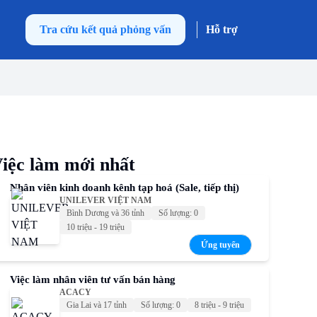
Tra cứu kết quả phỏng vấn
Hỗ trợ
iệc làm mới nhất
Nhân viên kinh doanh kênh tạp hoá (Sale, tiếp thị)
UNILEVER VIỆT NAM
Bình Dương và 36 tỉnh
Số lượng: 0
10 triệu - 19 triệu
Ứng tuyển
Việc làm nhân viên tư vấn bán hàng
ACACY
Gia Lai và 17 tỉnh
Số lượng: 0
8 triệu - 9 triệu