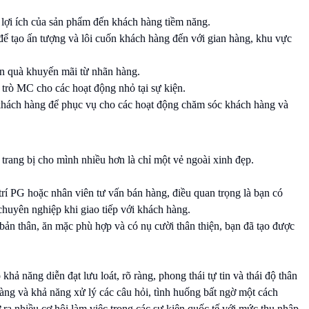
g, lợi ích của sản phẩm đến khách hàng tiềm năng.
 để tạo ấn tượng và lôi cuốn khách hàng đến với gian hàng, khu vực
n quà khuyến mãi từ nhãn hàng.
 trò MC cho các hoạt động nhỏ tại sự kiện.
a khách hàng để phục vụ cho các hoạt động chăm sóc khách hàng và
 trang bị cho mình nhiều hơn là chỉ một vẻ ngoài xinh đẹp.
trí PG hoặc nhân viên tư vấn bán hàng, điều quan trọng là bạn có
 chuyên nghiệp khi giao tiếp với khách hàng.
ản thân, ăn mặc phù hợp và có nụ cười thân thiện, bạn đã tạo được
hả năng diễn đạt lưu loát, rõ ràng, phong thái tự tin và thái độ thân
àng và khả năng xử lý các câu hỏi, tình huống bất ngờ một cách
 ra nhiều cơ hội làm việc trong các sự kiện quốc tế với mức thu nhập