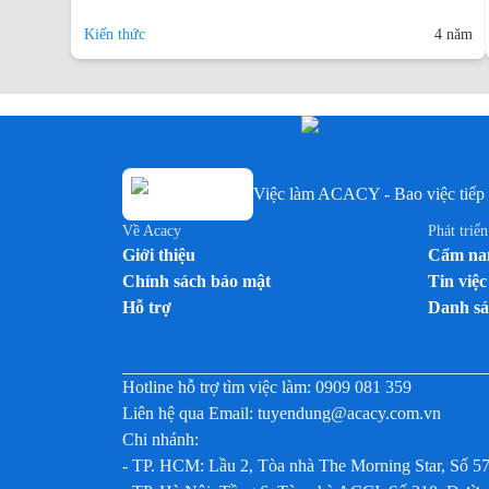
Kiến thức
4 năm
Việc làm ACACY - Bao việc tiếp 
Về Acacy
Phát triể
Giới thiệu
Cẩm nan
Chính sách bảo mật
Tin việc
Hỗ trợ
Danh sá
Hotline hỗ trợ tìm việc làm:
0909 081 359
Liên hệ qua Email:
tuyendung@acacy.com.vn
Chi nhánh:
- TP. HCM: Lầu 2, Tòa nhà The Morning Star, Số 5