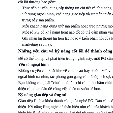
cốt lõi thường bao gồm:
Trực tiếp tư vấn, cung cấp thông tin chi tiết về tính năn
Sử dụng ngoại hình, khả năng giao tiếp và sự thân thiện
trưng bày sản phẩm.
Mời khách hàng dùng thử sản phẩm hoặc trao những mó
Một số PG có khả năng hoạt náo tốt có thể đảm nhận vai
Ghi nhận lại thông tin liên lạc hoặc ý kiến phản hồi củ
marketing sau này.
Những yêu cầu và kỹ năng cốt lõi để thành công
Để có thể tồn tại và phát triển trong ngành này, một PG cần
Yếu tố ngoại hình
Không có yêu cầu khắt khe về chiều cao hay số đo. Với vị 
ngoại hình ưa nhìn, tác phong gọn gàng và thái độ lịch sự,
Bạn không cần phải "chuẩn mẫu" – chỉ cần biết chăm chút b
thiện cảm ban đầu để công việc diễn ra suôn sẻ hơn.
Kỹ năng giao tiếp và ứng xử
Giao tiếp là chìa khóa thành công của nghề PG. Bạn cần có k
thiện. Kỹ năng lắng nghe để thấu hiểu nhu cầu của khách h
khéo léo là vô cùng quan trọng. Lợi thế về ngoại ngữ sẽ mở