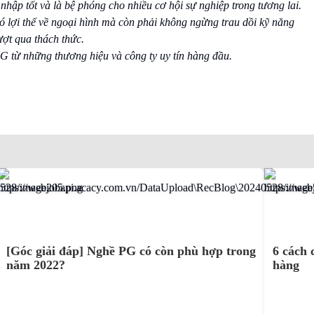
hập tốt và là bệ phóng cho nhiều cơ hội sự nghiệp trong tương lai.
có lợi thế về ngoại hình mà còn phải không ngừng trau dồi kỹ năng
ượt qua thách thức.
 PG từ những thương hiệu và công ty uy tín hàng đầu.
[Góc giải đáp] Nghề PG có còn phù hợp trong
6 cách 
năm 2022?
hàng