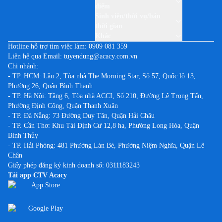
điểm
Sinh viên/thời vụ/bán
thời gian
Khác
Hotline hỗ trợ tìm việc làm:
0909 081 359
Liên hệ qua Email:
tuyendung@acacy.com.vn
Chi nhánh:
- TP. HCM: Lầu 2, Tòa nhà The Morning Star, Số 57, Quốc lộ 13,
Phường 26, Quận Bình Thạnh
- TP. Hà Nội: Tầng 6, Tòa nhà ACCI, Số 210, Đường Lê Trọng Tấn,
Phường Định Công, Quận Thanh Xuân
- TP. Đà Nẵng: 73 Đường Duy Tân, Quận Hải Châu
- TP. Cần Thơ: Khu Tái Định Cư 12,8 ha, Phường Long Hòa, Quận
Bình Thủy
- TP. Hải Phòng: 481 Phường Lán Bè, Phường Niệm Nghĩa, Quận Lê
Chân
Giấy phép đăng ký kinh doanh số: 0311183243
Tải app CTV Acacy