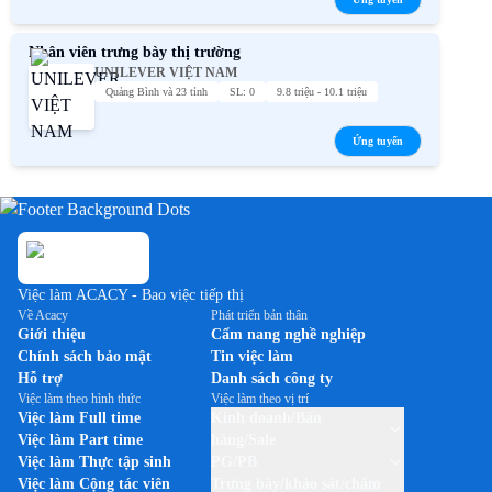
Nhân viên trưng bày thị trường
UNILEVER VIỆT NAM
Quảng Bình và 23 tỉnh
SL: 0
9.8 triệu - 10.1 triệu
Ứng tuyển
Việc làm ACACY - Bao việc tiếp thị
Về Acacy
Phát triển bản thân
Giới thiệu
Cẩm nang nghề nghiệp
Chính sách bảo mật
Tin việc làm
Hỗ trợ
Danh sách công ty
Việc làm theo hình thức
Việc làm theo vị trí
Việc làm Full time
Kinh doanh/Bán
Việc làm Part time
hàng/Sale
Việc làm Thực tập sinh
PG/PB
Việc làm Cộng tác viên
Trưng bày/khảo sát/chấm