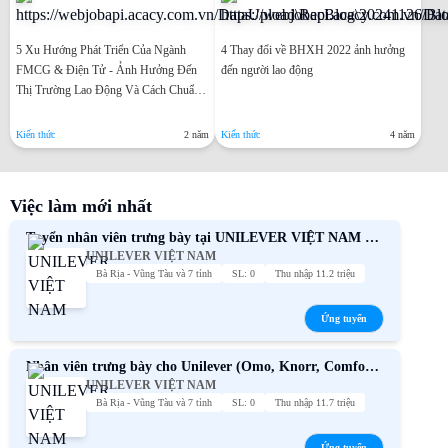
5 Xu Hướng Phát Triển Của Ngành
4 Thay đổi về BHXH 2022 ảnh hưởng
FMCG & Điện Tử - Ảnh Hưởng Đến
đến người lao động
Thị Trường Lao Động Và Cách Chuẩn
Bị Để Bắt Kịp
Kiến thức
2 năm
Kiến thức
4 năm
Việc làm mới nhất
Tuyển nhân viên trưng bày tại UNILEVER VIỆT NAM –
UNILEVER VIỆT NAM
Thu nhập cạnh tranh
Bà Rịa - Vũng Tàu và 7 tỉnh
SL: 0
Thu nhập 11.2 triệu
Ứng tuyển
Nhân viên trưng bày cho Unilever (Omo, Knorr, Comfort,
UNILEVER VIỆT NAM
Sunsilk, P/S,...)
Bà Rịa - Vũng Tàu và 7 tỉnh
SL: 0
Thu nhập 11.7 triệu
Ứng tuyển