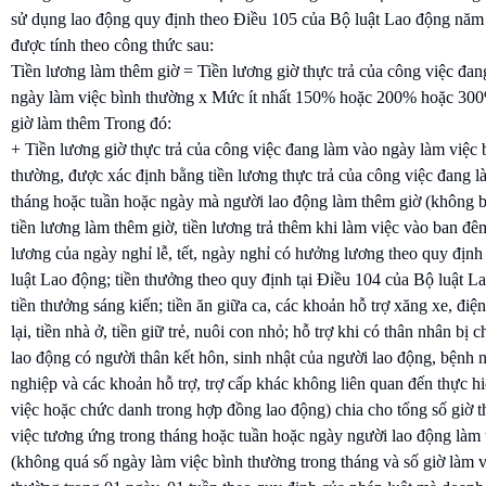
sử dụng lao động quy định theo Điều 105 của Bộ luật Lao động năm
được tính theo công thức sau:
Tiền lương làm thêm giờ = Tiền lương giờ thực trả của công việc đa
ngày làm việc bình thường x Mức ít nhất 150% hoặc 200% hoặc 30
giờ làm thêm Trong đó:
+ Tiền lương giờ thực trả của công việc đang làm vào ngày làm việc 
thường, được xác định bằng tiền lương thực trả của công việc đang l
tháng hoặc tuần hoặc ngày mà người lao động làm thêm giờ (không
tiền lương làm thêm giờ, tiền lương trả thêm khi làm việc vào ban đêm
lương của ngày nghỉ lễ, tết, ngày nghỉ có hưởng lương theo quy địn
luật Lao động; tiền thưởng theo quy định tại Điều 104 của Bộ luật L
tiền thưởng sáng kiến; tiền ăn giữa ca, các khoản hỗ trợ xăng xe, điện 
lại, tiền nhà ở, tiền giữ trẻ, nuôi con nhỏ; hỗ trợ khi có thân nhân bị c
lao động có người thân kết hôn, sinh nhật của người lao động, bệnh 
nghiệp và các khoản hỗ trợ, trợ cấp khác không liên quan đến thực h
việc hoặc chức danh trong hợp đồng lao động) chia cho tổng số giờ t
việc tương ứng trong tháng hoặc tuần hoặc ngày người lao động làm
(không quá số ngày làm việc bình thường trong tháng và số giờ làm v