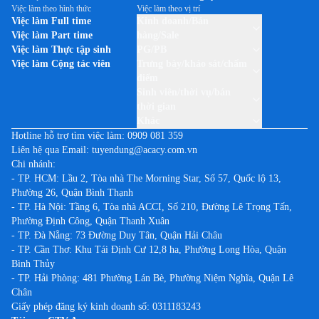
Việc làm theo hình thức
Việc làm theo vị trí
Việc làm Full time
Kinh doanh/Bán
Việc làm Part time
hàng/Sale
Việc làm Thực tập sinh
PG/PB
Việc làm Cộng tác viên
Trưng bày/khảo sát/chấm
điểm
Sinh viên/thời vụ/bán
thời gian
Khác
Hotline hỗ trợ tìm việc làm:
0909 081 359
Liên hệ qua Email:
tuyendung@acacy.com.vn
Chi nhánh:
- TP. HCM: Lầu 2, Tòa nhà The Morning Star, Số 57, Quốc lộ 13,
Phường 26, Quận Bình Thạnh
- TP. Hà Nội: Tầng 6, Tòa nhà ACCI, Số 210, Đường Lê Trọng Tấn,
Phường Định Công, Quận Thanh Xuân
- TP. Đà Nẵng: 73 Đường Duy Tân, Quận Hải Châu
- TP. Cần Thơ: Khu Tái Định Cư 12,8 ha, Phường Long Hòa, Quận
Bình Thủy
- TP. Hải Phòng: 481 Phường Lán Bè, Phường Niệm Nghĩa, Quận Lê
Chân
Giấy phép đăng ký kinh doanh số: 0311183243