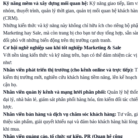
Kỹ năng mềm và xây dựng mối quan hệ:
Kỹ năng giao tiếp, làm v
nhóm, thuyết trình, quản lý thời gian, quản trị mối quan hệ khách hà
(CRM).
Những kiến thức và kỹ năng này không chỉ hữu ích cho riêng bộ ph
Marketing hay Sale, mà còn trang bị cho bạn tư duy tổng hợp, sẵn sà
đối phó với những biến động trên thị trường cạnh tranh.
Cơ hội nghề nghiệp sau khi tốt nghiệp Marketing & Sale
Với nền tảng kiến thức và kỹ năng trên, bạn có thể đảm nhiệm các vị 
như:
Nhân viên phát triển thị trường (cho kênh online và trực tiếp):
T
kiếm thị trường mới, nghiên cứu khách hàng tiềm năng, lên kế hoạch 
cận họ.
Nhân viên quản lý kênh và mạng lưới phân phối:
Quản lý hệ thố
đại lý, nhà bán lẻ, giám sát phân phối hàng hóa, tìm kiếm đối tác chiế
lược.
Nhân viên bán hàng và dịch vụ chăm sóc khách hàng:
Tư vấn, gi
thiệu sản phẩm, giải quyết khiếu nại và đảm bảo khách hàng hài lòng
khi mua.
Nhân viên quảng cáo, tổ chức sự kiện, PR (Quan hệ công