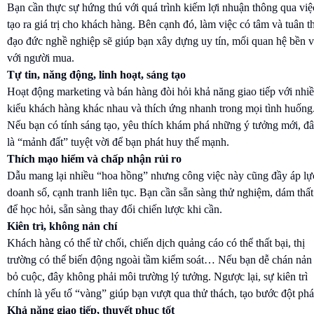
Bạn cần thực sự hứng thú với quá trình kiếm lợi nhuận thông qua việ
tạo ra giá trị cho khách hàng. Bên cạnh đó, làm việc có tâm và tuân t
đạo đức nghề nghiệp sẽ giúp bạn xây dựng uy tín, mối quan hệ bền 
với người mua.
Tự tin, năng động, linh hoạt, sáng tạo
Hoạt động marketing và bán hàng đòi hỏi khả năng giao tiếp với nhi
kiểu khách hàng khác nhau và thích ứng nhanh trong mọi tình huống
Nếu bạn có tính sáng tạo, yêu thích khám phá những ý tưởng mới, đâ
là “mảnh đất” tuyệt vời để bạn phát huy thế mạnh.
Thích mạo hiểm và chấp nhận rủi ro
Dẫu mang lại nhiều “hoa hồng” nhưng công việc này cũng đầy áp lự
doanh số, cạnh tranh liên tục. Bạn cần sẵn sàng thử nghiệm, dám thất
để học hỏi, sẵn sàng thay đổi chiến lược khi cần.
Kiên trì, không nản chí
Khách hàng có thể từ chối, chiến dịch quảng cáo có thể thất bại, thị
trường có thể biến động ngoài tầm kiểm soát… Nếu bạn dễ chán nản
bỏ cuộc, đây không phải môi trường lý tưởng. Ngược lại, sự kiên trì
chính là yếu tố “vàng” giúp bạn vượt qua thử thách, tạo bước đột phá
Khả năng giao tiếp, thuyết phục tốt