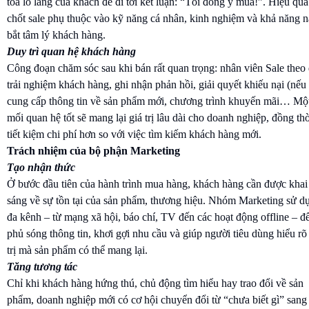
tỏa lo lắng của khách để đi tới kết luận: “Tôi đồng ý mua!”. Hiệu quả
chốt sale phụ thuộc vào kỹ năng cá nhân, kinh nghiệm và khả năng 
bắt tâm lý khách hàng.
Duy trì quan hệ khách hàng
Công đoạn chăm sóc sau khi bán rất quan trọng: nhân viên Sale theo 
trải nghiệm khách hàng, ghi nhận phản hồi, giải quyết khiếu nại (nếu 
cung cấp thông tin về sản phẩm mới, chương trình khuyến mãi… Mộ
mối quan hệ tốt sẽ mang lại giá trị lâu dài cho doanh nghiệp, đồng thờ
tiết kiệm chi phí hơn so với việc tìm kiếm khách hàng mới.
Trách nhiệm của bộ phận Marketing
Tạo nhận thức
Ở bước đầu tiên của hành trình mua hàng, khách hàng cần được khai
sáng về sự tồn tại của sản phẩm, thương hiệu. Nhóm Marketing sử d
đa kênh – từ mạng xã hội, báo chí, TV đến các hoạt động offline – đ
phủ sóng thông tin, khơi gợi nhu cầu và giúp người tiêu dùng hiểu rõ
trị mà sản phẩm có thể mang lại.
Tăng tương tác
Chỉ khi khách hàng hứng thú, chủ động tìm hiểu hay trao đổi về sản
phẩm, doanh nghiệp mới có cơ hội chuyển đổi từ “chưa biết gì” sang