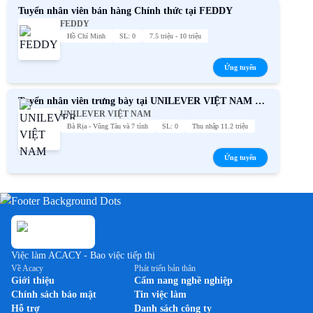
Tuyển nhân viên bán hàng Chính thức tại FEDDY
FEDDY
Hồ Chí Minh
SL: 0
7.5 triệu - 10 triệu
Ứng tuyển
Tuyển nhân viên trưng bày tại UNILEVER VIỆT NAM –
UNILEVER VIỆT NAM
Thu nhập cạnh tranh
Bà Rịa - Vũng Tàu và 7 tỉnh
SL: 0
Thu nhập 11.2 triệu
Ứng tuyển
Việc làm ACACY - Bao việc tiếp thị
Về Acacy
Phát triển bản thân
Giới thiệu
Cẩm nang nghề nghiệp
Chính sách bảo mật
Tin việc làm
Hỗ trợ
Danh sách công ty