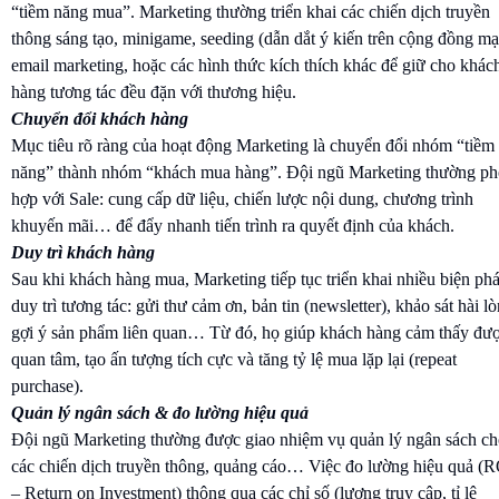
“tiềm năng mua”. Marketing thường triển khai các chiến dịch truyền
thông sáng tạo, minigame, seeding (dẫn dắt ý kiến trên cộng đồng mạ
email marketing, hoặc các hình thức kích thích khác để giữ cho khác
hàng tương tác đều đặn với thương hiệu.
Chuyển đổi khách hàng
Mục tiêu rõ ràng của hoạt động Marketing là chuyển đổi nhóm “tiềm
năng” thành nhóm “khách mua hàng”. Đội ngũ Marketing thường ph
hợp với Sale: cung cấp dữ liệu, chiến lược nội dung, chương trình
khuyến mãi… để đẩy nhanh tiến trình ra quyết định của khách.
Duy trì khách hàng
Sau khi khách hàng mua, Marketing tiếp tục triển khai nhiều biện ph
duy trì tương tác: gửi thư cảm ơn, bản tin (newsletter), khảo sát hài lò
gợi ý sản phẩm liên quan… Từ đó, họ giúp khách hàng cảm thấy đư
quan tâm, tạo ấn tượng tích cực và tăng tỷ lệ mua lặp lại (repeat
purchase).
Quản lý ngân sách & đo lường hiệu quả
Đội ngũ Marketing thường được giao nhiệm vụ quản lý ngân sách c
các chiến dịch truyền thông, quảng cáo… Việc đo lường hiệu quả (
– Return on Investment) thông qua các chỉ số (lượng truy cập, tỉ lệ