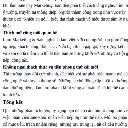
Dù làm Sale hay Marketing, bạn đều phải biết cách lắng nghe, trình 
ý tưởng, truyền tải thông điệp. Người thành công trong lĩnh vực này
thường có “khiếu ăn nói”, biểu đạt rành mạch và hiểu được tâm lý n
khác.
Thích mở rộng mối quan hệ
Làm Marketing & Sale nghĩa là làm việc với con người bao gồm đồn
nghiệp, khách hàng, đối tác… Nếu bạn thích gặp gỡ, xây dựng kết n
và xem đó là niềm vui thì ắt hẳn bạn sẽ hứng khởi với những cơ hội 
tiếp, cộng tác.
Không ngại thách thức và tiên phong thử cái mới
Thị trường thay đổi cực nhanh, đặc biệt với sự phát triển mạnh mẽ củ
công nghệ và truyền thông số. Những ai chủ động cập nhật xu hướng
dám thử nghiệm, dám bứt phá ra khỏi vùng an toàn sẽ có lợi thế cạnh
tranh lớn.
Tổng kết
Qua những phân tích trên, hy vọng bạn đã có cái nhìn rõ ràng hơn về
việc nhân viên sale khác nhân viên tiếp thị như thế nào. Mỗi bộ phận
có mục tiêu, trách nhiệm riêng, nhưng tựu trung lại, tất cả đều hướng