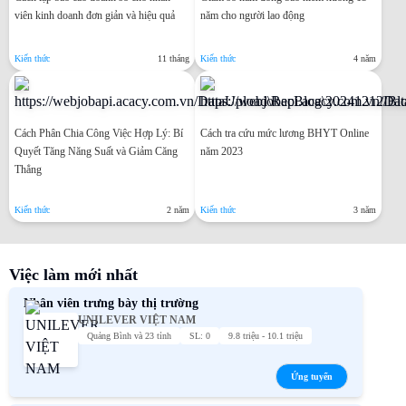
viên kinh doanh đơn giản và hiệu quả
năm cho người lao động
Kiến thức
11 tháng
Kiến thức
4 năm
Cách Phân Chia Công Việc Hợp Lý: Bí
Cách tra cứu mức lương BHYT Online
Quyết Tăng Năng Suất và Giảm Căng
năm 2023
Thẳng
Kiến thức
2 năm
Kiến thức
3 năm
Việc làm mới nhất
Nhân viên trưng bày thị trường
UNILEVER VIỆT NAM
Quảng Bình và 23 tỉnh
SL: 0
9.8 triệu - 10.1 triệu
Ứng tuyển