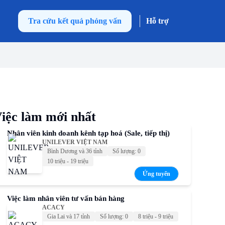
Tra cứu kết quả phỏng vấn
Hỗ trợ
iệc làm mới nhất
Nhân viên kinh doanh kênh tạp hoá (Sale, tiếp thị)
UNILEVER VIỆT NAM
Bình Dương và 36 tỉnh
Số lượng: 0
10 triệu - 19 triệu
Ứng tuyển
Việc làm nhân viên tư vấn bán hàng
ACACY
Gia Lai và 17 tỉnh
Số lượng: 0
8 triệu - 9 triệu