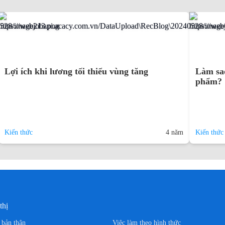
Lợi ích khi lương tối thiểu vùng tăng
Làm sao
phẩm?
Kiến thức
4 năm
Kiến thức
thị
n bản thân
Việc làm theo hình thức