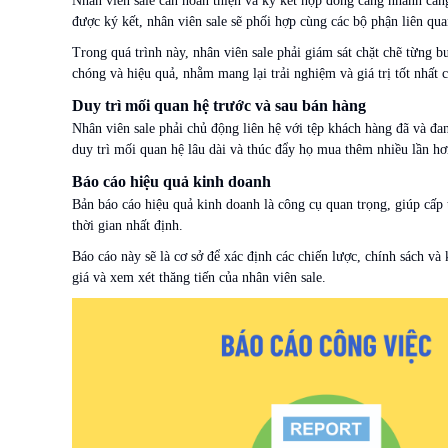
Nhân viên sale cần hoàn thiện và ký kết hợp đồng càng nhanh càng
được ký kết, nhân viên sale sẽ phối hợp cùng các bộ phận liên qu
Trong quá trình này, nhân viên sale phải giám sát chặt chẽ từng b
chóng và hiệu quả, nhằm mang lại trải nghiệm và giá trị tốt nhất 
Duy trì mối quan hệ trước và sau bán hàng
Nhân viên sale phải chủ động liên hệ với tệp khách hàng đã và đa
duy trì mối quan hệ lâu dài và thúc đẩy họ mua thêm nhiều lần h
Báo cáo hiệu quả kinh doanh
Bản báo cáo hiệu quả kinh doanh là công cụ quan trọng, giúp cấp 
thời gian nhất định.
Báo cáo này sẽ là cơ sở để xác định các chiến lược, chính sách và 
giá và xem xét thăng tiến của nhân viên sale.