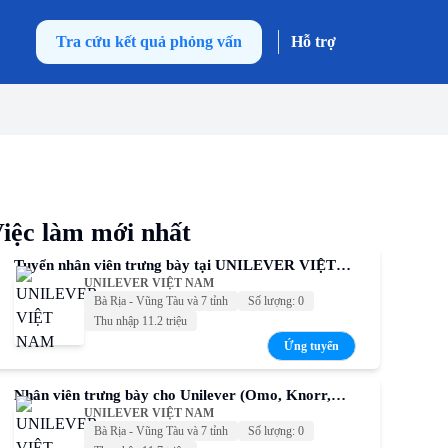
Tra cứu kết quả phỏng vấn
Hỗ trợ
iệc làm mới nhất
Tuyển nhân viên trưng bày tại UNILEVER VIỆT
UNILEVER VIỆT NAM
NAM – Thu nhập cạnh tranh
Bà Rịa - Vũng Tàu và 7 tỉnh
Số lượng: 0
Thu nhập 11.2 triệu
Ứng tuyển
Nhân viên trưng bày cho Unilever (Omo, Knorr,
UNILEVER VIỆT NAM
Comfort, Sunsilk, P/S,...)
Bà Rịa - Vũng Tàu và 7 tỉnh
Số lượng: 0