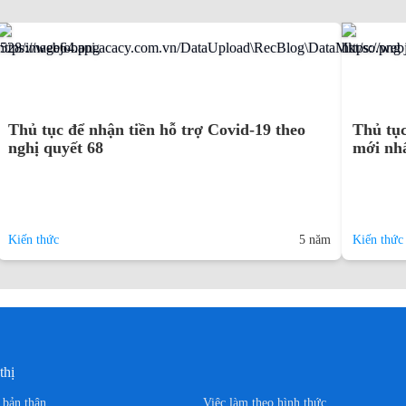
Thủ tục để nhận tiền hỗ trợ Covid-19 theo
Thủ tục
nghị quyết 68
mới nh
Kiến thức
5 năm
Kiến thức
thị
n bản thân
Việc làm theo hình thức