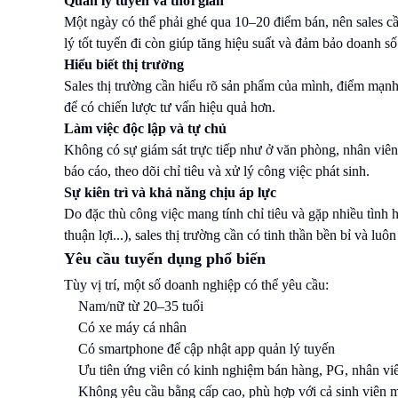
Quản lý tuyến và thời gian
Một ngày có thể phải ghé qua 10–20 điểm bán, nên sales cần 
lý tốt tuyến đi còn giúp tăng hiệu suất và đảm bảo doanh số
Hiểu biết thị trường
Sales thị trường cần hiểu rõ sản phẩm của mình, điểm mạnh 
để có chiến lược tư vấn hiệu quả hơn.
Làm việc độc lập và tự chủ
Không có sự giám sát trực tiếp như ở văn phòng, nhân viên s
báo cáo, theo dõi chỉ tiêu và xử lý công việc phát sinh.
Sự kiên trì và khả năng chịu áp lực
Do đặc thù công việc mang tính chỉ tiêu và gặp nhiều tình h
thuận lợi...), sales thị trường cần có tinh thần bền bỉ và luôn
Yêu cầu tuyển dụng phổ biến
Tùy vị trí, một số doanh nghiệp có thể yêu cầu:
Nam/nữ từ 20–35 tuổi
Có xe máy cá nhân
Có smartphone để cập nhật app quản lý tuyến
Ưu tiên ứng viên có kinh nghiệm bán hàng, PG, nhân v
Không yêu cầu bằng cấp cao, phù hợp với cả sinh viên