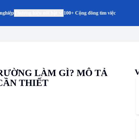
nghiệp
Thương hiệu nổi bật
100+ Cộng đồng tìm việc
TRƯỜNG LÀM GÌ? MÔ TẢ
V
CẦN THIẾT