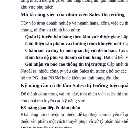
từng khách hàng thực tế, thu thập thông tin, ghi nhận đơn h
khu vực phụ trách.
Mô tả công việc của nhân viên Sales thị trường
Tùy vào từng doanh nghiệp và ngành hàng, công việc cụ thể
chung, nhiệm vụ chính bao gồm:
Quản lý tuyến bán hàng theo khu vực được giao
: Lậ
Giới thiệu sản phẩm và chương trình khuyến mãi
: C
Chăm sóc và duy trì mối quan hệ với điểm bán
: Tạo 
Đảm bảo độ phủ và doanh số bán hàng
: Đạt chỉ tiêu
Ghi nhận và báo cáo thông tin thị trường
: Cập nhật d
Ngoài ra, nhiều công ty yêu cầu Sales thị trường hỗ trợ cá
hỗ trợ PG, dán POSM hoặc kiểm tra tình trạng tồn kho.
Kỹ năng cần có để làm Sales thị trường hiệu qu
Để thành công trong vai trò này, một nhân viên sales thị t
còn phải rèn luyện các kỹ năng sau:
Kỹ năng giao tiếp & đàm phán
Khả năng nói chuyện tự nhiên, dễ tạo thiện cảm là yếu tố 
thiệu sản phẩm một cách thuyết phục và xử lý phản hồi khéo