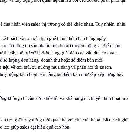
àng, và xây dựng mối quan hệ dài lâu với các đối tác phân phối tại
 của nhân viên sales thị trường có thể khác nhau. Tuy nhiên, nhìn
p kế hoạch và sắp xếp lịch ghé thăm điểm bán hàng ngày.
ập nhật thông tin sản phẩm mới, hỗ trợ truyền thông tại điểm bán.
sự tin cậy, hỗ trợ xử lý đơn hàng, giải đáp các vấn đề liên quan.
 về số lượng đơn hàng, doanh thu hoặc số điểm bán mới.
ữ liệu về đối thủ, xu hướng mua hàng và phản hồi từ khách.
c hoạt động kích hoạt bán hàng tại điểm bán như sắp xếp trưng bày,
ả
rường không chỉ cần sức khỏe tốt và khả năng di chuyển linh hoạt, mà
quan trọng để xây dựng mối quan hệ với chủ cửa hàng. Biết cách giới
 léo giúp sales đạt hiệu quả cao hơn.