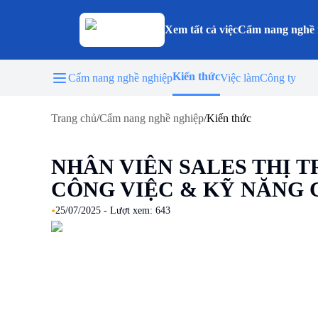
Xem tất cả việc
Cẩm nang nghề 
Kiến thức
Cẩm nang nghề nghiệp
Việc làm
Công ty
Trang chủ
/
Cẩm nang nghề nghiệp
/
Kiến thức
NHÂN VIÊN SALES THỊ 
CÔNG VIỆC & KỸ NĂNG 
•
25/07/2025
- Lượt xem:
643