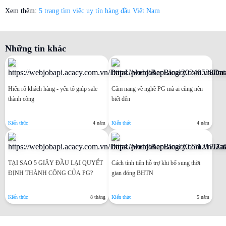
Xem thêm:
5 trang tìm việc uy tín hàng đầu Việt Nam
Những tin khác
Hiểu rõ khách hàng - yếu tố giúp sale
Cẩm nang về nghề PG mà ai cũng nên
thành công
biết đến
Kiến thức
4 năm
Kiến thức
4 năm
TẠI SAO 5 GIÂY ĐẦU LẠI QUYẾT
Cách tính tiền hỗ trợ khi bổ sung thời
ĐỊNH THÀNH CÔNG CỦA PG?
gian đóng BHTN
Kiến thức
8 tháng
Kiến thức
5 năm