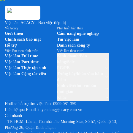
Việc làm ACACY - Bao việc tiếp thị
Về Acacy
Phát triển bản thân
Giới thiệu
Cẩm nang nghề nghiệp
Chính sách bảo mật
Tin việc làm
Hỗ trợ
Danh sách công ty
Việc làm theo hình thức
Việc làm theo vị trí
Việc làm Full time
Kinh doanh/Bán
Việc làm Part time
hàng/Sale
Việc làm Thực tập sinh
PG/PB
Việc làm Cộng tác viên
Trưng bày/khảo sát/chấm
điểm
Sinh viên/thời vụ/bán
thời gian
Khác
Hotline hỗ trợ tìm việc làm:
0909 081 359
Liên hệ qua Email:
tuyendung@acacy.com.vn
Chi nhánh:
- TP. HCM: Lầu 2, Tòa nhà The Morning Star, Số 57, Quốc lộ 13,
Phường 26, Quận Bình Thạnh