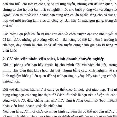
nên tìm hiểu chi tiết về công ty, vị trí ứng tuyển, những vấn đề liên quan,
chứng tỏ cho họ biết bạn thật sự nghiêm túc cho buổi phỏng vấn và công việ
Ngoài kiến thức về kinh doanh bạn cũng nên chuẩn bị sẵn sàng cho cả trang 
hợp với môi trường làm việc tại công ty. Bạn hãy ăn mặc gọn gàng, trang 
quá mùi...
Đặc biệt: Bạn phải chuẩn bị thật chu đáo về cách truyền đạt cho nhà tuyển 
đã làm được những gì ở công việc cũ,...Bạn cũng có thể kể thêm 1 trường h
của bạn, đây chính là 'chìa khóa' để nhà tuyển dụng đánh giá cáo kĩ năng 
viên khác
2. CV xin việc nhân viên sales, kinh doanh chuyên nghiệp​
Khi đi phỏng vấn bạn hãy chuẩn bị cho mình CV xin việc chi tiết, tron
mình. Hãy điền thật khoa học, chi tiết những bằng cấp, kinh nghiệm về sla
kinh nghiệm không liên quan đến vị trí bạn ứng tuyển). Hãy tận dụng cơ hội
trường hợp.
Đối với dân sales, hầu như ai cũng có thể khéo ăn nói, giỏi giao tiếp. Thế 
dụng rằng bạn có năng lực thực tế? Cách tốt nhất là bạn nên đề cập tới các 
công việc trước đây, chẳng hạn như mức tăng trưởng doanh số (bao nhiêu%),
nhân viên kinh doanh xuất sắc nhất năm...
Nếu bạn là người mới chưa có nhiều kinh nghiệm thì có thể nói đến những t
đề nghị với nhà tuyển dụng rằng bạn sẽ thành công nếu họ cho bạn cơ hội l