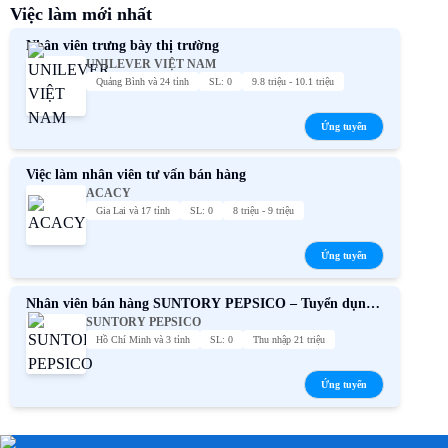
Việc làm mới nhất
Nhân viên trưng bày thị trường
UNILEVER VIỆT NAM
Quảng Bình và 24 tỉnh
SL: 0
9.8 triệu - 10.1 triệu
Ứng tuyển
Việc làm nhân viên tư vấn bán hàng
ACACY
Gia Lai và 17 tỉnh
SL: 0
8 triệu - 9 triệu
Ứng tuyển
Nhân viên bán hàng SUNTORY PEPSICO – Tuyển dụng
SUNTORY PEPSICO
chính thức
Hồ Chí Minh và 3 tỉnh
SL: 0
Thu nhập 21 triệu
Ứng tuyển