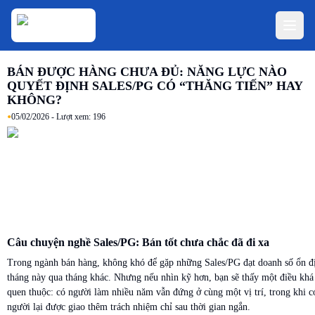
BÁN ĐƯỢC HÀNG CHƯA ĐỦ: NĂNG LỰC NÀO
QUYẾT ĐỊNH SALES/PG CÓ “THĂNG TIẾN” HAY
KHÔNG?
•
05/02/2026
- Lượt xem:
196
Câu chuyện nghề Sales/PG: Bán tốt chưa chắc đã đi xa
Trong ngành bán hàng, không khó để gặp những Sales/PG đạt doanh số ổn đ
tháng này qua tháng khác. Nhưng nếu nhìn kỹ hơn, bạn sẽ thấy một điều khá
quen thuộc: có người làm nhiều năm vẫn đứng ở cùng một vị trí, trong khi c
người lại được giao thêm trách nhiệm chỉ sau thời gian ngắn.