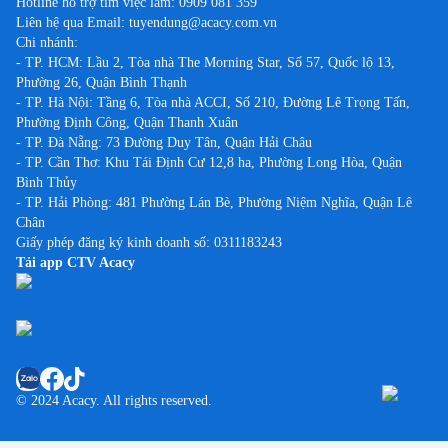
Hotline hỗ trợ tìm việc làm:
0909 081 359
Liên hệ qua Email:
tuyendung@acacy.com.vn
Chi nhánh:
- TP. HCM: Lầu 2, Tòa nhà The Morning Star, Số 57, Quốc lộ 13,
Phường 26, Quận Bình Thạnh
- TP. Hà Nội: Tầng 6, Tòa nhà ACCI, Số 210, Đường Lê Trọng Tấn,
Phường Định Công, Quận Thanh Xuân
- TP. Đà Nẵng: 73 Đường Duy Tân, Quận Hải Châu
- TP. Cần Thơ: Khu Tái Định Cư 12,8 ha, Phường Long Hòa, Quận
Bình Thủy
- TP. Hải Phòng: 481 Phường Lán Bè, Phường Niệm Nghĩa, Quận Lê
Chân
Giấy phép đăng ký kinh doanh số: 0311183243
Tải app CTV Acacy
© 2024 Acacy. All rights reserved.