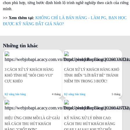
chọn phù hợp, từng bước định hình lộ trình nghề nghiệp theo cách của riêng
mình.
>> Xem thêm tại:
KHÔNG CHỈ LÀ BÁN HÀNG - LÀM PG, BẠN HỌC
ĐƯỢC KỸ NĂNG ĐẮT GIÁ NÀO?
Những tin khác
3 CÁCH XỬ LÝ KHÁCH HÀNG
CÁCH XỬ LÝ KHÁCH HÀNG KHÓ
KHÓ TÍNH HỆ "HỎI CHO VUI"
TÍNH: BIẾN "LỜI BẮT BẺ" THÀNH
CỰC KHÉO
NIỀM TIN TRONG 3 BƯỚC!
Kỹ năng bán hàng
4 tháng
Kỹ năng bán hàng
5 tháng
HIỆU ỨNG CHIM MỒI LÀ GÌ? GIẢI
KỸ NĂNG XỬ LÝ ĐỈNH CAO:
MÃ CÁCH THU HÚT KHÁCH
CÁCH THU HÚT KHÁCH HÀNG
HÀNG "CHỐT ĐƠN"
QUAY LẠI SAU KHI TỪ CHỐI