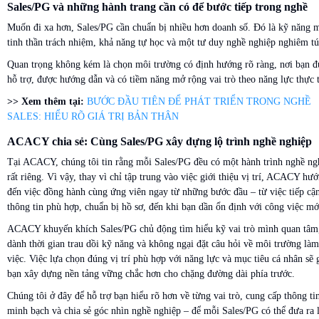
Sales/PG và những hành trang cần có để bước tiếp trong nghề
Muốn đi xa hơn, Sales/PG cần chuẩn bị nhiều hơn doanh số. Đó là kỹ năng 
tinh thần trách nhiệm, khả năng tự học và một tư duy nghề nghiệp nghiêm tú
Quan trọng không kém là chọn môi trường có định hướng rõ ràng, nơi bạn 
hỗ trợ, được hướng dẫn và có tiềm năng mở rộng vai trò theo năng lực thực t
>> Xem thêm tại:
BƯỚC ĐẦU TIÊN ĐỂ PHÁT TRIỂN TRONG NGHỀ
SALES: HIỂU RÕ GIÁ TRỊ BẢN THÂN
ACACY chia sẻ: Cùng Sales/PG xây dựng lộ trình nghề nghiệp
Tại ACACY, chúng tôi tin rằng mỗi Sales/PG đều có một hành trình nghề ng
rất riêng. Vì vậy, thay vì chỉ tập trung vào việc giới thiệu vị trí, ACACY hư
đến việc đồng hành cùng ứng viên ngay từ những bước đầu – từ việc tiếp cậ
thông tin phù hợp, chuẩn bị hồ sơ, đến khi bạn dần ổn định với công việc mớ
ACACY khuyến khích Sales/PG chủ động tìm hiểu kỹ vai trò mình quan tâm
dành thời gian trau dồi kỹ năng và không ngại đặt câu hỏi về môi trường làm
việc. Việc lựa chọn đúng vị trí phù hợp với năng lực và mục tiêu cá nhân sẽ 
bạn xây dựng nền tảng vững chắc hơn cho chặng đường dài phía trước.
Chúng tôi ở đây để hỗ trợ bạn hiểu rõ hơn về từng vai trò, cung cấp thông ti
minh bạch và chia sẻ góc nhìn nghề nghiệp – để mỗi Sales/PG có thể đưa ra 