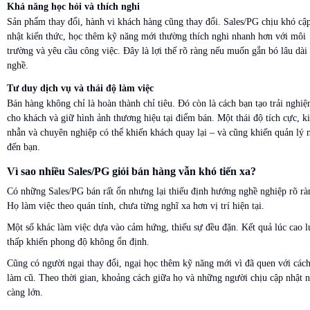
Khả năng học hỏi và thích nghi
Sản phẩm thay đổi, hành vi khách hàng cũng thay đổi. Sales/PG chịu khó cậ
nhật kiến thức, học thêm kỹ năng mới thường thích nghi nhanh hơn với môi
trường và yêu cầu công việc. Đây là lợi thế rõ ràng nếu muốn gắn bó lâu dài
nghề.
Tư duy dịch vụ và thái độ làm việc
Bán hàng không chỉ là hoàn thành chỉ tiêu. Đó còn là cách bạn tạo trải nghi
cho khách và giữ hình ảnh thương hiệu tại điểm bán. Một thái độ tích cực, k
nhẫn và chuyên nghiệp có thể khiến khách quay lại – và cũng khiến quản lý 
đến bạn.
Vì sao nhiều Sales/PG giỏi bán hàng vẫn khó tiến xa?
Có những Sales/PG bán rất ổn nhưng lại thiếu định hướng nghề nghiệp rõ rà
Họ làm việc theo quán tính, chưa từng nghĩ xa hơn vị trí hiện tại.
Một số khác làm việc dựa vào cảm hứng, thiếu sự đều đặn. Kết quả lúc cao l
thấp khiến phong độ không ổn định.
Cũng có người ngại thay đổi, ngại học thêm kỹ năng mới vì đã quen với các
làm cũ. Theo thời gian, khoảng cách giữa họ và những người chịu cập nhật 
càng lớn.