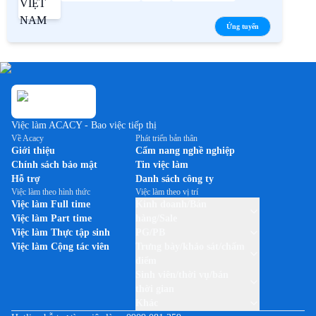
Ứng tuyển
Việc làm ACACY - Bao việc tiếp thị
Về Acacy
Phát triển bản thân
Giới thiệu
Cẩm nang nghề nghiệp
Chính sách bảo mật
Tin việc làm
Hỗ trợ
Danh sách công ty
Việc làm theo hình thức
Việc làm theo vị trí
Việc làm Full time
Kinh doanh/Bán
Việc làm Part time
hàng/Sale
Việc làm Thực tập sinh
PG/PB
Việc làm Cộng tác viên
Trưng bày/khảo sát/chấm
điểm
Sinh viên/thời vụ/bán
thời gian
Khác