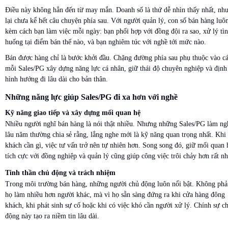
Điều này không hẳn đến từ may mắn. Doanh số là thứ dễ nhìn thấy nhất, nh
lại chưa kể hết câu chuyện phía sau. Với người quản lý, con số bán hàng luôn
kèm cách bạn làm việc mỗi ngày: bạn phối hợp với đồng đội ra sao, xử lý tì
huống tại điểm bán thế nào, và bạn nghiêm túc với nghề tới mức nào.
Bán được hàng chỉ là bước khởi đầu. Chặng đường phía sau phụ thuộc vào c
mỗi Sales/PG xây dựng năng lực cá nhân, giữ thái độ chuyên nghiệp và định
hình hướng đi lâu dài cho bản thân.
Những năng lực giúp Sales/PG đi xa hơn với nghề
Kỹ năng giao tiếp và xây dựng mối quan hệ
Nhiều người nghĩ bán hàng là nói thật nhiều. Nhưng những Sales/PG làm ng
lâu năm thường chia sẻ rằng, lắng nghe mới là kỹ năng quan trọng nhất. Khi
khách cần gì, việc tư vấn trở nên tự nhiên hơn. Song song đó, giữ mối quan 
tích cực với đồng nghiệp và quản lý cũng giúp công việc trôi chảy hơn rất nh
Tinh thần chủ động và trách nhiệm
Trong môi trường bán hàng, những người chủ động luôn nổi bật. Không phải
họ làm nhiều hơn người khác, mà vì họ sẵn sàng đứng ra khi cửa hàng đông
khách, khi phát sinh sự cố hoặc khi có việc khó cần người xử lý. Chính sự c
động này tạo ra niềm tin lâu dài.