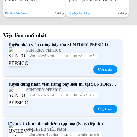
HIỆU QUẢ NHẤT
Kỹ năng bán hàng
3 tháng
Kỹ năng bán hàng
4 tháng
Việc làm mới nhất
Tuyển nhân viên trưng bày của SUNTORY PEPSICO –
SUNTORY PEPSICO
Phúc lợi hấp dẫn
Vĩnh Phúc và 5 tỉnh
SL: 0
10 triệu - 11 triệu
Ứng tuyển
Tuyển dụng nhân viên trưng bày siêu thị tại SUNTORY
SUNTORY PEPSICO
PEPSICO toàn quốc
Vĩnh Phúc và 5 tỉnh
SL: 0
10 triệu - 11 triệu
Ứng tuyển
Nhân viên kinh doanh kênh tạp hoá (Sale, tiếp thị)
UNILEVER VIỆT NAM
Bình Dương và 36 tỉnh
SL: 0
10 triệu - 19 triệu