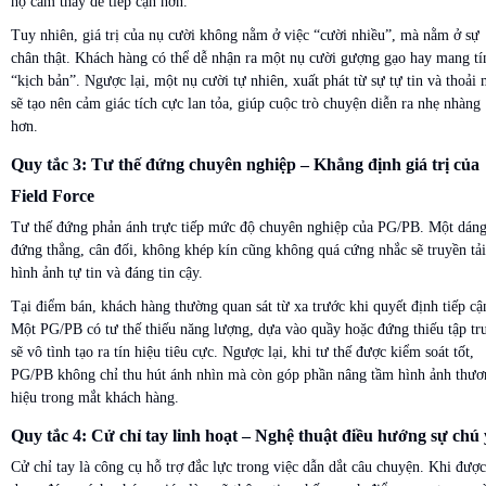
họ cảm thấy dễ tiếp cận hơn.
Tuy nhiên, giá trị của nụ cười không nằm ở việc “cười nhiều”, mà nằm ở sự
chân thật. Khách hàng có thể dễ nhận ra một nụ cười gượng gạo hay mang tí
“kịch bản”. Ngược lại, một nụ cười tự nhiên, xuất phát từ sự tự tin và thoải 
sẽ tạo nên cảm giác tích cực lan tỏa, giúp cuộc trò chuyện diễn ra nhẹ nhàng
hơn.
Quy tắc 3: Tư thế đứng chuyên nghiệp – Khẳng định giá trị của
Field Force
Tư thế đứng phản ánh trực tiếp mức độ chuyên nghiệp của PG/PB. Một dán
đứng thẳng, cân đối, không khép kín cũng không quá cứng nhắc sẽ truyền tải
hình ảnh tự tin và đáng tin cậy.
Tại điểm bán, khách hàng thường quan sát từ xa trước khi quyết định tiếp cậ
Một PG/PB có tư thế thiếu năng lượng, dựa vào quầy hoặc đứng thiếu tập tr
sẽ vô tình tạo ra tín hiệu tiêu cực. Ngược lại, khi tư thế được kiểm soát tốt,
PG/PB không chỉ thu hút ánh nhìn mà còn góp phần nâng tầm hình ảnh thươ
hiệu trong mắt khách hàng.
Quy tắc 4: Cử chỉ tay linh hoạt – Nghệ thuật điều hướng sự chú 
Cử chỉ tay là công cụ hỗ trợ đắc lực trong việc dẫn dắt câu chuyện. Khi được