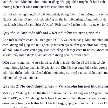
tại điểm bán. Mỗi ánh nhìn, mỗi cử động đều góp phần truyền tải hình ảnh
thương hiệu một cách trực quan và chân thực nhất.
Khi lời nói và ngôn ngữ cơ thể đồng nhất, thông điệp trở nên đáng tin cậy hơ
Ngược lại, nếu lời nói tích cực nhưng cơ thể lại thiếu năng lượng hoặc thiếu 
tin, khách hàng sẽ cảm nhận được sự “lệch pha” và giảm niềm tin ngay lập t
Quy tắc 1: Ánh mắt biết nói – Kết nối niềm tin trong tích tắc
Ánh mắt là điểm chạm đầu tiên giữa PG/PB và khách hàng. Một ánh nhìn đ
cách không chỉ giúp thu hút sự chú ý mà còn tạo ra cảm giác được tôn trọng
kết nối. Khi PG/PB chủ động giao tiếp bằng mắt một cách tự nhiên, khách h
sẽ cảm thấy mình được quan tâm chứ không phải bị “mời chào”.
Điều quan trọng nằm ở sự cân bằng. Ánh mắt cần đủ lâu để thể hiện sự tập
trung nhưng không quá lâu để gây áp lực. Khi kết hợp cùng biểu cảm gương
mặt thân thiện, ánh mắt sẽ trở thành một công cụ truyền tải sự chân thành m
mẽ hơn bất kỳ câu nói nào.
Quy tắc 2: Nụ cười thương hiệu – Vũ khí phá tan mọi khoảng c
Một nụ cười đúng lúc có thể thay đổi hoàn toàn bầu không khí tương tác. Đố
với PG/PB, nụ cười không chỉ là biểu hiện của sự thân thiện mà còn là yếu t
quan trọng trong
cách thu hút khách hàng
, giúp giảm rào cản tâm lý và kh