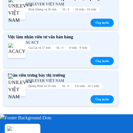
UNILEVER VIỆT NAM
Bình Dương và 36 tỉnh
SL: 0
10 triệu - 19 triệu
Ứng tuyển
Việc làm nhân viên tư vấn bán hàng
ACACY
Gia Lai và 17 tỉnh
SL: 0
8 triệu - 9 triệu
Ứng tuyển
Nhân viên trưng bày thị trường
UNILEVER VIỆT NAM
Quảng Bình và 23 tỉnh
SL: 0
9.8 triệu - 10.1 triệu
Ứng tuyển