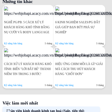
Những tin khác
NGHỀ PG/PB: 5 CÁCH XỬ LÝ
6 KINH NGHIỆM SALES/PG ĐẮT
KHÁCH HÀNG KHÓ TÍNH BẰNG
GIÁ GIÚP BẠN BỨT PHÁ SỰ
NỤ CƯỜI VÀ BODY LANGUAGE
NGHIỆP
Kỹ năng bán hàng
5 tháng
Kỹ năng bán hàng
5 tháng
CÁCH XỬ LÝ KHÁCH HÀNG KHÓ
HIỆU ỨNG CHIM MỒI LÀ GÌ? GIẢI
TÍNH: BIẾN "LỜI BẮT BẺ" THÀNH
MÃ CÁCH THU HÚT KHÁCH
NIỀM TIN TRONG 3 BƯỚC!
HÀNG "CHỐT ĐƠN"
Kỹ năng bán hàng
5 tháng
Kỹ năng bán hàng
3 tháng
Việc làm mới nhất
Nhân viên kinh doanh kênh tạp hoá (Sale, tiếp thị)