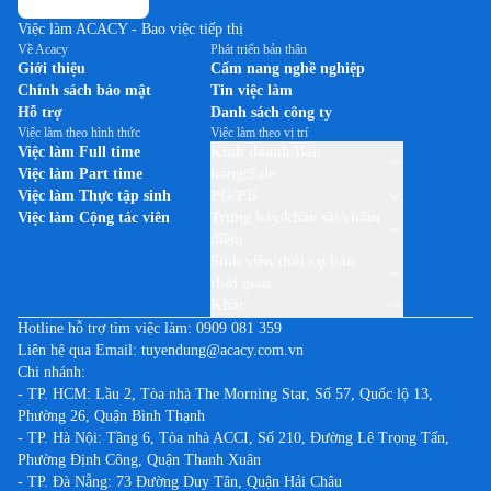
Việc làm ACACY - Bao việc tiếp thị
Về Acacy
Phát triển bản thân
Giới thiệu
Cẩm nang nghề nghiệp
Chính sách bảo mật
Tin việc làm
Hỗ trợ
Danh sách công ty
Việc làm theo hình thức
Việc làm theo vị trí
Việc làm Full time
Kinh doanh/Bán
Việc làm Part time
hàng/Sale
Việc làm Thực tập sinh
PG/PB
Việc làm Cộng tác viên
Trưng bày/khảo sát/chấm
điểm
Sinh viên/thời vụ/bán
thời gian
Khác
Hotline hỗ trợ tìm việc làm:
0909 081 359
Liên hệ qua Email:
tuyendung@acacy.com.vn
Chi nhánh:
- TP. HCM: Lầu 2, Tòa nhà The Morning Star, Số 57, Quốc lộ 13,
Phường 26, Quận Bình Thạnh
- TP. Hà Nội: Tầng 6, Tòa nhà ACCI, Số 210, Đường Lê Trọng Tấn,
Phường Định Công, Quận Thanh Xuân
- TP. Đà Nẵng: 73 Đường Duy Tân, Quận Hải Châu