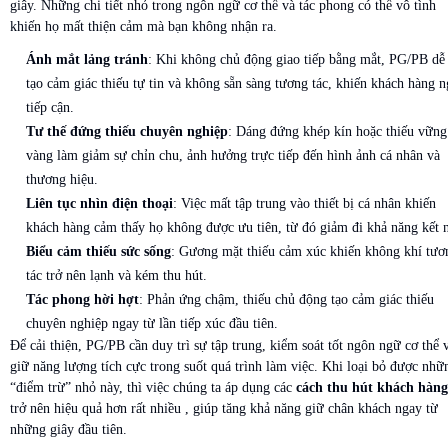
giây. Những chi tiết nhỏ trong ngôn ngữ cơ thể và tác phong có thể vô tình
khiến họ mất thiện cảm mà bạn không nhận ra.
Ánh mắt lảng tránh
: Khi không chủ động giao tiếp bằng mắt, PG/PB dễ
tạo cảm giác thiếu tự tin và không sẵn sàng tương tác, khiến khách hàng n
tiếp cận.
Tư thế đứng thiếu chuyên nghiệp
: Dáng đứng khép kín hoặc thiếu vững
vàng làm giảm sự chỉn chu, ảnh hưởng trực tiếp đến hình ảnh cá nhân và
thương hiệu.
Liên tục nhìn điện thoại
: Việc mất tập trung vào thiết bị cá nhân khiến
khách hàng cảm thấy họ không được ưu tiên, từ đó giảm đi khả năng kết n
Biểu cảm thiếu sức sống
: Gương mặt thiếu cảm xúc khiến không khí tươ
tác trở nên lạnh và kém thu hút.
Tác phong hời hợt
: Phản ứng chậm, thiếu chủ động tạo cảm giác thiếu
chuyên nghiệp ngay từ lần tiếp xúc đầu tiên.
Để cải thiện, PG/PB cần duy trì sự tập trung, kiểm soát tốt ngôn ngữ cơ thể 
giữ năng lượng tích cực trong suốt quá trình làm việc. Khi loại bỏ được nhữ
“điểm trừ” nhỏ này, thì việc chúng ta áp dụng các
cách thu hút khách hàng
trở nên hiệu quả hơn rất nhiều , giúp tăng khả năng giữ chân khách ngay từ
những giây đầu tiên.