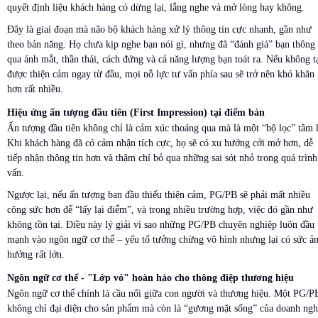
quyết định liệu khách hàng có dừng lại, lắng nghe và mở lòng hay không.
Đây là giai đoạn mà não bộ khách hàng xử lý thông tin cực nhanh, gần như
theo bản năng. Họ chưa kịp nghe bạn nói gì, nhưng đã “đánh giá” bạn thông
qua ánh mắt, thần thái, cách đứng và cả năng lượng bạn toát ra. Nếu không t
được thiện cảm ngay từ đầu, mọi nỗ lực tư vấn phía sau sẽ trở nên khó khăn
hơn rất nhiều.
Hiệu ứng ấn tượng đầu tiên (First Impression) tại điểm bán
Ấn tượng đầu tiên không chỉ là cảm xúc thoáng qua mà là một “bộ lọc” tâm 
Khi khách hàng đã có cảm nhận tích cực, họ sẽ có xu hướng cởi mở hơn, dễ
tiếp nhận thông tin hơn và thậm chí bỏ qua những sai sót nhỏ trong quá trình
vấn.
Ngược lại, nếu ấn tượng ban đầu thiếu thiện cảm, PG/PB sẽ phải mất nhiều
công sức hơn để “lấy lại điểm”, và trong nhiều trường hợp, việc đó gần như
không tồn tại. Điều này lý giải vì sao những PG/PB chuyên nghiệp luôn đầu 
mạnh vào ngôn ngữ cơ thể – yếu tố tưởng chừng vô hình nhưng lại có sức ả
hưởng rất lớn.
Ngôn ngữ cơ thể - "Lớp vỏ" hoàn hảo cho thông điệp thương hiệu
Ngôn ngữ cơ thể chính là cầu nối giữa con người và thương hiệu. Một PG/P
không chỉ đại diện cho sản phẩm mà còn là “gương mặt sống” của doanh ngh