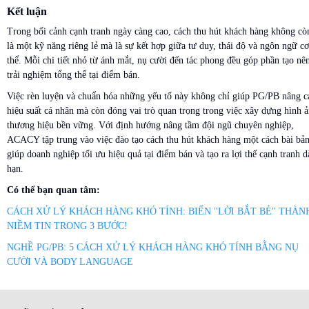
Kết luận
Trong bối cảnh cạnh tranh ngày càng cao, cách thu hút khách hàng không cò
là một kỹ năng riêng lẻ mà là sự kết hợp giữa tư duy, thái độ và ngôn ngữ cơ
thể. Mỗi chi tiết nhỏ từ ánh mắt, nụ cười đến tác phong đều góp phần tạo nê
trải nghiệm tổng thể tại điểm bán.
Việc rèn luyện và chuẩn hóa những yếu tố này không chỉ giúp PG/PB nâng c
hiệu suất cá nhân mà còn đóng vai trò quan trọng trong việc xây dựng hình 
thương hiệu bền vững. Với định hướng nâng tầm đội ngũ chuyên nghiệp,
ACACY tập trung vào việc đào tạo cách thu hút khách hàng một cách bài bản
giúp doanh nghiệp tối ưu hiệu quả tại điểm bán và tạo ra lợi thế cạnh tranh d
hạn.
Có thể bạn quan tâm:
CÁCH XỬ LÝ KHÁCH HÀNG KHÓ TÍNH: BIẾN "LỜI BẮT BẺ" THÀN
NIỀM TIN TRONG 3 BƯỚC!
NGHỀ PG/PB: 5 CÁCH XỬ LÝ KHÁCH HÀNG KHÓ TÍNH BẰNG NỤ
CƯỜI VÀ BODY LANGUAGE