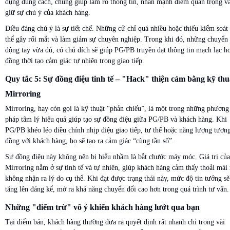
dụng đúng cách, chúng giúp làm rõ thông tin, nhấn mạnh điểm quan trọng v
giữ sự chú ý của khách hàng.
Điều đáng chú ý là sự tiết chế. Những cử chỉ quá nhiều hoặc thiếu kiểm soát
thể gây rối mắt và làm giảm sự chuyên nghiệp. Trong khi đó, những chuyển
động tay vừa đủ, có chủ đích sẽ giúp PG/PB truyền đạt thông tin mạch lạc h
đồng thời tạo cảm giác tự nhiên trong giao tiếp.
Quy tắc 5: Sự đồng điệu tinh tế – "Hack" thiện cảm bằng kỹ thu
Mirroring
Mirroring, hay còn gọi là kỹ thuật “phản chiếu”, là một trong những phương
pháp tâm lý hiệu quả giúp tạo sự đồng điệu giữa PG/PB và khách hàng. Khi
PG/PB khéo léo điều chỉnh nhịp điệu giao tiếp, tư thế hoặc năng lượng tươn
đồng với khách hàng, họ sẽ tạo ra cảm giác “cùng tần số”.
Sự đồng điệu này không nên bị hiểu nhầm là bắt chước máy móc. Giá trị của
Mirroring nằm ở sự tinh tế và tự nhiên, giúp khách hàng cảm thấy thoải mái
không nhận ra lý do cụ thể. Khi đạt được trạng thái này, mức độ tin tưởng sẽ
tăng lên đáng kể, mở ra khả năng chuyển đổi cao hơn trong quá trình tư vấn.
Những "điểm trừ" vô ý khiến khách hàng lướt qua bạn
Tại điểm bán, khách hàng thường đưa ra quyết định rất nhanh chỉ trong vài