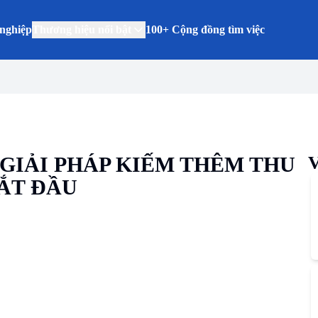
nghiệp
Thương hiệu nổi bật
100+ Cộng đồng tìm việc
 GIẢI PHÁP KIẾM THÊM THU
V
ẮT ĐẦU