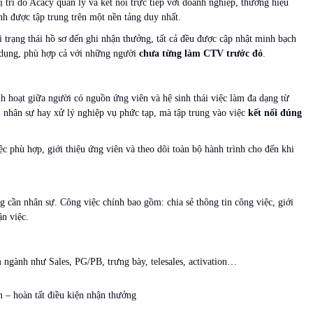
 trí do Acacy quản lý và kết nối trực tiếp với doanh nghiệp, thương hiệu
ình được tập trung trên một nền tảng duy nhất.
i trạng thái hồ sơ đến ghi nhận thưởng, tất cả đều được cập nhật minh bạch
ử dụng, phù hợp cả với những người
chưa từng làm CTV trước đó
.
 hoạt giữa người có nguồn ứng viên và hệ sinh thái việc làm đa dạng từ
n nhân sự hay xử lý nghiệp vụ phức tạp, mà tập trung vào việc
kết nối đúng
c phù hợp, giới thiệu ứng viên và theo dõi toàn bộ hành trình cho đến khi
g cần nhân sự. Công việc chính bao gồm: chia sẻ thông tin công việc, giới
ận việc.
 ngành như Sales, PG/PB, trưng bày, telesales, activation…
m – hoàn tất điều kiện nhận thưởng