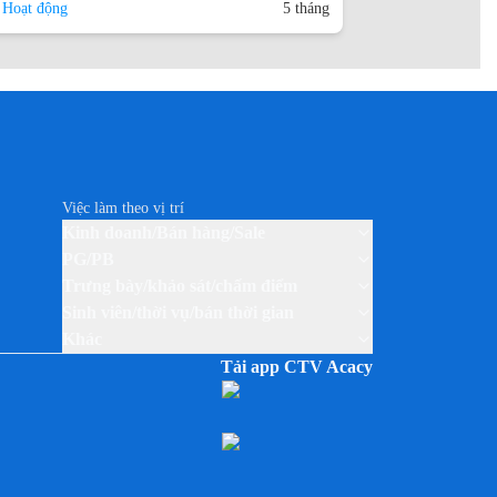
 Hoạt động
5 tháng
Việc làm theo vị trí
Kinh doanh/Bán hàng/Sale
PG/PB
Trưng bày/khảo sát/chấm điểm
Sinh viên/thời vụ/bán thời gian
Khác
Tải app CTV Acacy