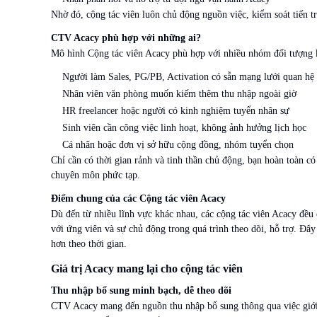
Nhờ đó, cộng tác viên luôn chủ động nguồn việc, kiểm soát tiến t
CTV Acacy phù hợp với những ai?
Mô hình Cộng tác viên Acacy phù hợp với nhiều nhóm đối tượng kh
Người làm Sales, PG/PB, Activation có sẵn mạng lưới quan hệ
Nhân viên văn phòng muốn kiếm thêm thu nhập ngoài giờ
HR freelancer hoặc người có kinh nghiệm tuyển nhân sự
Sinh viên cần công việc linh hoạt, không ảnh hưởng lịch học
Cá nhân hoặc đơn vị sở hữu cộng đồng, nhóm tuyển chọn
Chỉ cần có thời gian rảnh và tinh thần chủ động, bạn hoàn toàn
chuyên môn phức tạp.
Điểm chung của các Cộng tác viên Acacy
Dù đến từ nhiều lĩnh vực khác nhau, các cộng tác viên Acacy đều
với ứng viên và sự chủ động trong quá trình theo dõi, hỗ trợ. Đây
hơn theo thời gian.
Giá trị Acacy mang lại cho cộng tác viên
Thu nhập bổ sung minh bạch, dễ theo dõi
CTV Acacy mang đến nguồn thu nhập bổ sung thông qua việc giới t