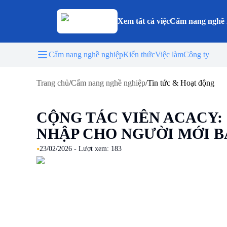
Xem tất cả việc
Cẩm nang nghề 
Cẩm nang nghề nghiệp
Kiến thức
Việc làm
Công ty
Trang chủ
/
Cẩm nang nghề nghiệp
/
Tin tức & Hoạt động
CỘNG TÁC VIÊN ACACY:
NHẬP CHO NGƯỜI MỚI B
•
23/02/2026
- Lượt xem:
183