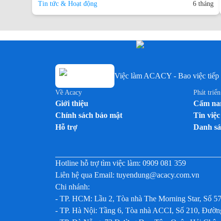
Tin tức & Hoạt động
6 tháng
Việc làm ACACY - Bao việc tiếp 
Về Acacy
Phát triể
Giới thiệu
Cẩm nan
Chính sách bảo mật
Tin việc
Hỗ trợ
Danh sá
Hotline hỗ trợ tìm việc làm:
0909 081 359
Liên hệ qua Email:
tuyendung@acacy.com.vn
Chi nhánh:
- TP. HCM: Lầu 2, Tòa nhà The Morning Star, Số 5
- TP. Hà Nội: Tầng 6, Tòa nhà ACCI, Số 210, Đư