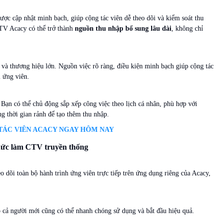
được cập nhật minh bạch, giúp cộng tác viên dễ theo dõi và kiểm soát thu
TV Acacy có thể trở thành
nguồn thu nhập bổ sung lâu dài
, không chỉ
p và thương hiệu lớn. Nguồn việc rõ ràng, điều kiện minh bạch giúp cộng tác
 ứng viên.
Bạn có thể chủ động sắp xếp công việc theo lịch cá nhân, phù hợp với
ng thời gian rảnh để tạo thêm thu nhập.
 TÁC VIÊN ACACY NGAY HÔM NAY
thức làm CTV truyền thống
eo dõi toàn bộ hành trình ứng viên trực tiếp trên ứng dụng riêng của Acacy,
p cả người mới cũng có thể nhanh chóng sử dụng và bắt đầu hiệu quả.