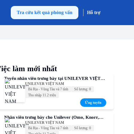
Tra cứu kết quả phỏng vấn
Hỗ trợ
iệc làm mới nhất
Tuyển nhân viên trưng bày tại UNILEVER VIỆT
UNILEVER VIỆT NAM
NAM – Thu nhập cạnh tranh
Bà Rịa - Vũng Tàu và 7 tỉnh
Số lượng: 0
Thu nhập 11.2 triệu
Ứng tuyển
Nhân viên trưng bày cho Unilever (Omo, Knorr,
UNILEVER VIỆT NAM
Comfort, Sunsilk, P/S,...)
Bà Rịa - Vũng Tàu và 7 tỉnh
Số lượng: 0