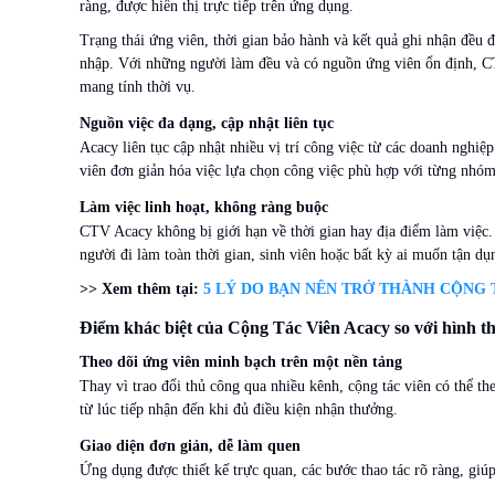
ràng, được hiển thị trực tiếp trên ứng dụng.
Trạng thái ứng viên, thời gian bảo hành và kết quả ghi nhận đều 
nhập. Với những người làm đều và có nguồn ứng viên ổn định, C
mang tính thời vụ.
Nguồn việc đa dạng, cập nhật liên tục
Acacy liên tục cập nhật nhiều vị trí công việc từ các doanh nghiệ
viên đơn giản hóa việc lựa chọn công việc phù hợp với từng nhóm
Làm việc linh hoạt, không ràng buộc
CTV Acacy không bị giới hạn về thời gian hay địa điểm làm việc. 
người đi làm toàn thời gian, sinh viên hoặc bất kỳ ai muốn tận dụ
>> Xem thêm tại:
5 LÝ DO BẠN NÊN TRỞ THÀNH CỘNG
Điểm khác biệt của Cộng Tác Viên Acacy so với hình 
Theo dõi ứng viên minh bạch trên một nền tảng
Thay vì trao đổi thủ công qua nhiều kênh, cộng tác viên có thể th
từ lúc tiếp nhận đến khi đủ điều kiện nhận thưởng.
Giao diện đơn giản, dễ làm quen
Ứng dụng được thiết kế trực quan, các bước thao tác rõ ràng, giú