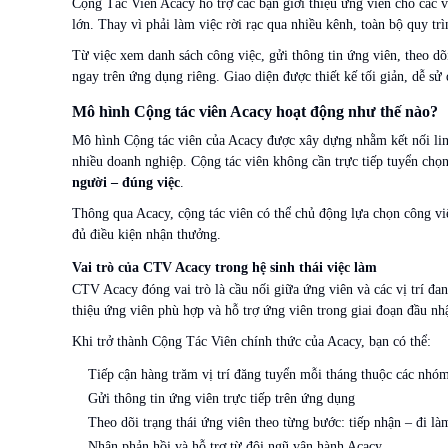
Cộng Tác Viên Acacy hỗ trợ các bạn giới thiệu ứng viên cho các vị
lớn. Thay vì phải làm việc rời rạc qua nhiều kênh, toàn bộ quy tr
Từ việc xem danh sách công việc, gửi thông tin ứng viên, theo dõ
ngay trên ứng dụng riêng. Giao diện được thiết kế tối giản, dễ s
Mô hình Cộng tác viên Acacy hoạt động như thế nào?
Mô hình Cộng tác viên của Acacy được xây dựng nhằm kết nối linh
nhiều doanh nghiệp. Cộng tác viên không cần trực tiếp tuyển chọ
người – đúng việc
.
Thông qua Acacy, cộng tác viên có thể chủ động lựa chọn công việ
đủ điều kiện nhận thưởng.
Vai trò của CTV Acacy trong hệ sinh thái việc làm
CTV Acacy đóng vai trò là cầu nối giữa ứng viên và các vị trí đan
thiệu ứng viên phù hợp và hỗ trợ ứng viên trong giai đoạn đầu nh
Khi trở thành Cộng Tác Viên chính thức của Acacy, bạn có thể:
Tiếp cận hàng trăm vị trí đăng tuyển mỗi tháng thuộc các nhóm
Gửi thông tin ứng viên trực tiếp trên ứng dụng
Theo dõi trạng thái ứng viên theo từng bước: tiếp nhận – đi là
Nhận phản hồi và hỗ trợ từ đội ngũ vận hành Acacy