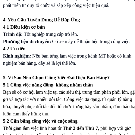
phát triển tư duy tổ chức và sắp xếp công việc hiệu quả.
4. Yêu Cầu Tuyển Dụng Dễ Đáp Ứng
4.1 Điều kiện cơ bản
Trình độ:
Tốt nghiệp trung cấp trở lên.
Phương tiện di chuyển:
Có xe máy để thuận tiện trong công việc.
4.2 Ưu tiên
Kinh nghiệm:
Nếu bạn từng làm việc trong kênh MT hoặc có kinh
nghiệm bán hàng, đây sẽ là lợi thế lớn.
5. Vì Sao Nên Chọn Công Việc Đại Diện Bán Hàng?
5.1 Công việc năng động, không nhàm chán
Bạn sẽ có cơ hội làm việc tại các siêu thị, trung tâm phân phối lớn, g
gỡ và hợp tác với nhiều đối tác. Công việc đa dạng, từ quản lý hàng
hóa, thuyết phục đối tác đến tổ chức trưng bày sản phẩm, đảm bảo b
luôn cảm thấy hứng thú.
5.2 Cân bằng công việc và cuộc sống
Thời gian làm việc linh hoạt từ
Thứ 2 đến Thứ 7
, phù hợp với giờ