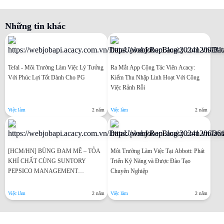
Những tin khác
Tefal - Môi Trường Làm Việc Lý Tưởng
Ra Mắt App Cộng Tác Viên Acacy:
Với Phúc Lợi Tốt Dành Cho PG
Kiếm Thu Nhập Linh Hoạt Với Công
Việc Rảnh Rỗi
Việc làm
2 năm
Việc làm
2 năm
[HCM/HN] BÙNG ĐAM MÊ – TỎA
Môi Trường Làm Việc Tại Abbott: Phát
KHÍ CHẤT CÙNG SUNTORY
Triển Kỹ Năng và Được Đào Tạo
PEPSICO MANAGEMENT
Chuyên Nghiệp
TRAINEE 2025
Việc làm
2 năm
Việc làm
2 năm