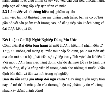
hành chính hoặc điều chỉnh ca tùy vào yêu cầu của siêu thị/cửa hàng,
giúp bạn dễ dàng sắp xếp lịch trình cá nhân.
5.3 Làm việc với thương hiệu mỹ phẩm uy tín
Làm việc tại một thương hiệu mỹ phẩm danh tiếng, bạn sẽ có cơ hội
gắn bó với sản phẩm chất lượng cao, dễ dàng tiếp cận khách hàng và
đạt được kết quả tốt.
Kết Luận: Cơ Hội Nghề Nghiệp Đáng Mơ Ước
Công việc
Đại diện bán hàng
tại một thương hiệu mỹ phẩm đến từ
Thụy Sĩ không chỉ mang lại mức thu nhập ổn định, phúc lợi toàn diệ
mà còn mở ra cơ hội phát triển sự nghiệp trong lĩnh vực bán lẻ hiện đ
Với môi trường làm việc năng động, chế độ đãi ngộ tốt và lộ trình th
tiến rõ ràng, đây là công việc lý tưởng dành cho những ai muốn khẳ
định bản thân và tiến xa hơn trong sự nghiệp.
Bạn đã sẵn sàng gia nhập đội ngũ chưa?
Hãy ứng tuyển ngay hô
nay để trở thành một phần của thương hiệu mỹ phẩm uy tín và cùng
nhau xây dựng thành công!