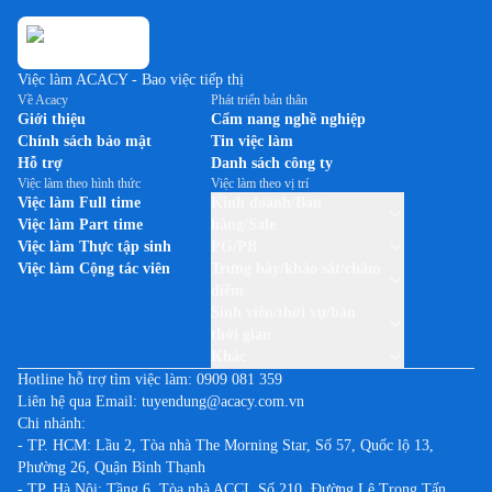
Việc làm ACACY - Bao việc tiếp thị
Về Acacy
Phát triển bản thân
Giới thiệu
Cẩm nang nghề nghiệp
Chính sách bảo mật
Tin việc làm
Hỗ trợ
Danh sách công ty
Việc làm theo hình thức
Việc làm theo vị trí
Việc làm Full time
Kinh doanh/Bán
Việc làm Part time
hàng/Sale
Việc làm Thực tập sinh
PG/PB
Việc làm Cộng tác viên
Trưng bày/khảo sát/chấm
điểm
Sinh viên/thời vụ/bán
thời gian
Khác
Hotline hỗ trợ tìm việc làm:
0909 081 359
Liên hệ qua Email:
tuyendung@acacy.com.vn
Chi nhánh:
- TP. HCM: Lầu 2, Tòa nhà The Morning Star, Số 57, Quốc lộ 13,
Phường 26, Quận Bình Thạnh
- TP. Hà Nội: Tầng 6, Tòa nhà ACCI, Số 210, Đường Lê Trọng Tấn,