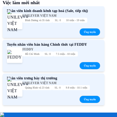
Việc làm mới nhất
Nhân viên kinh doanh kênh tạp hoá (Sale, tiếp thị)
UNILEVER VIỆT NAM
Bình Dương và 35 tỉnh
SL: 0
10 triệu - 19 triệu
Ứng tuyển
Tuyển nhân viên bán hàng Chính thức tại FEDDY
FEDDY
Hồ Chí Minh
SL: 0
7.5 triệu - 10 triệu
Ứng tuyển
Nhân viên trưng bày thị trường
UNILEVER VIỆT NAM
Quảng Bình và 23 tỉnh
SL: 0
9.8 triệu - 10.1 triệu
Ứng tuyển