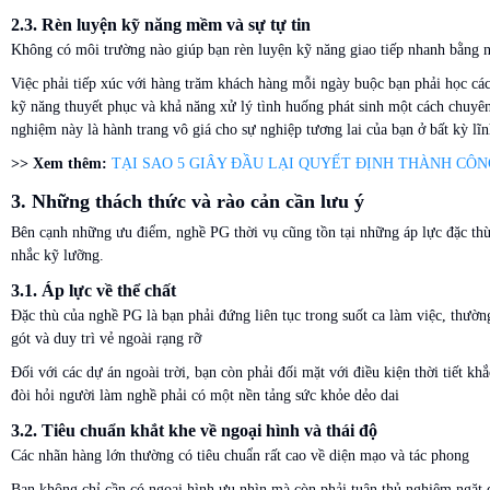
2.3. Rèn luyện kỹ năng mềm và sự tự tin
Không có môi trường nào giúp bạn rèn luyện kỹ năng giao tiếp nhanh bằng
Việc phải tiếp xúc với hàng trăm khách hàng mỗi ngày buộc bạn phải học cá
kỹ năng thuyết phục và khả năng xử lý tình huống phát sinh một cách chuyê
nghiệm này là hành trang vô giá cho sự nghiệp tương lai của bạn ở bất kỳ lĩ
>> Xem thêm:
TẠI SAO 5 GIÂY ĐẦU LẠI QUYẾT ĐỊNH THÀNH CÔN
3. Những thách thức và rào cản cần lưu ý
Bên cạnh những ưu điểm, nghề PG thời vụ cũng tồn tại những áp lực đặc th
nhắc kỹ lưỡng.
3.1. Áp lực về thể chất
Đặc thù của nghề PG là bạn phải đứng liên tục trong suốt ca làm việc, thườn
gót và duy trì vẻ ngoài rạng rỡ
Đối với các dự án ngoài trời, bạn còn phải đối mặt với điều kiện thời tiết kh
đòi hỏi người làm nghề phải có một nền tảng sức khỏe dẻo dai
3.2. Tiêu chuẩn khắt khe về ngoại hình và thái độ
Các nhãn hàng lớn thường có tiêu chuẩn rất cao về diện mạo và tác phong
Bạn không chỉ cần có ngoại hình ưu nhìn mà còn phải tuân thủ nghiêm ngặt 