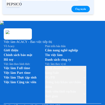
Ứng tuyển
Việc làm ACACY - Bao việc tiếp thị
Về Acacy
Phát triển bản thân
Giới thiệu
Cẩm nang nghề nghiệp
Chính sách bảo mật
Tin việc làm
Hỗ trợ
Danh sách công ty
Việc làm theo hình thức
Việc làm theo vị trí
Việc làm Full time
Kinh doanh/Bán
Việc làm Part time
hàng/Sale
Việc làm Thực tập sinh
PG/PB
Việc làm Cộng tác viên
Trưng bày/khảo sát/chấm
điểm
Sinh viên/thời vụ/bán
thời gian
Khác