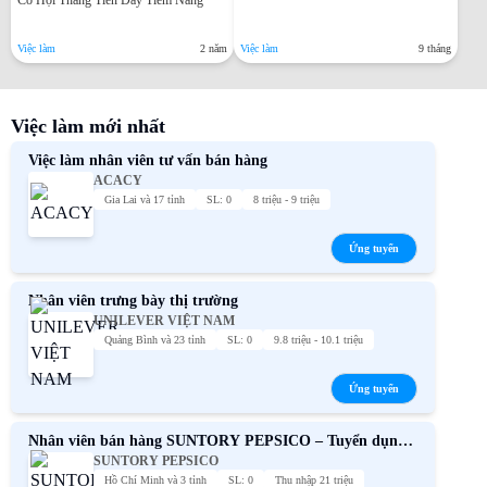
Việc làm
2 năm
Việc làm
9 tháng
Việc làm mới nhất
Việc làm nhân viên tư vấn bán hàng
ACACY
Gia Lai và 17 tỉnh
SL: 0
8 triệu - 9 triệu
Ứng tuyển
Nhân viên trưng bày thị trường
UNILEVER VIỆT NAM
Quảng Bình và 23 tỉnh
SL: 0
9.8 triệu - 10.1 triệu
Ứng tuyển
Nhân viên bán hàng SUNTORY PEPSICO – Tuyển dụng
SUNTORY PEPSICO
chính thức
Hồ Chí Minh và 3 tỉnh
SL: 0
Thu nhập 21 triệu