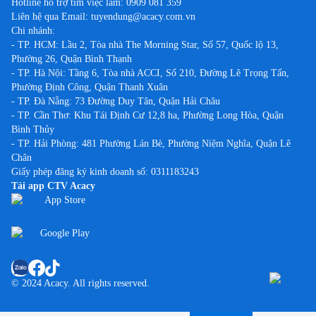
Hotline hỗ trợ tìm việc làm:
0909 081 359
Liên hệ qua Email:
tuyendung@acacy.com.vn
Chi nhánh:
- TP. HCM: Lầu 2, Tòa nhà The Morning Star, Số 57, Quốc lộ 13,
Phường 26, Quận Bình Thạnh
- TP. Hà Nội: Tầng 6, Tòa nhà ACCI, Số 210, Đường Lê Trọng Tấn,
Phường Định Công, Quận Thanh Xuân
- TP. Đà Nẵng: 73 Đường Duy Tân, Quận Hải Châu
- TP. Cần Thơ: Khu Tái Định Cư 12,8 ha, Phường Long Hòa, Quận
Bình Thủy
- TP. Hải Phòng: 481 Phường Lán Bè, Phường Niệm Nghĩa, Quận Lê
Chân
Giấy phép đăng ký kinh doanh số: 0311183243
Tải app CTV Acacy
© 2024 Acacy. All rights reserved.