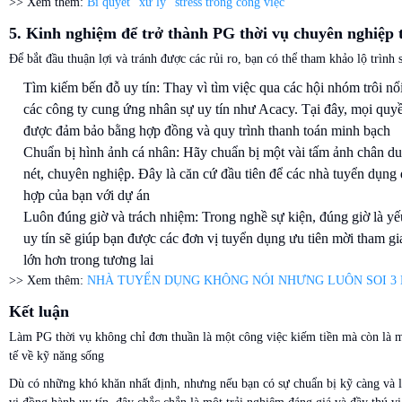
>> Xem thêm:
Bí quyết "xử lý" stress trong công việc
5. Kinh nghiệm để trở thành PG thời vụ chuyên nghiệp 
Để bắt đầu thuận lợi và tránh được các rủi ro, bạn có thể tham khảo lộ trình 
Tìm kiếm bến đỗ uy tín: Thay vì tìm việc qua các hội nhóm trôi nổi,
các công ty cung ứng nhân sự uy tín như Acacy. Tại đây, mọi quyề
được đảm bảo bằng hợp đồng và quy trình thanh toán minh bạch
Chuẩn bị hình ảnh cá nhân: Hãy chuẩn bị một vài tấm ảnh chân du
nét, chuyên nghiệp. Đây là căn cứ đầu tiên để các nhà tuyển dụng
hợp của bạn với dự án
Luôn đúng giờ và trách nhiệm: Trong nghề sự kiện, đúng giờ là yế
uy tín sẽ giúp bạn được các đơn vị tuyển dụng ưu tiên mời tham gi
lớn hơn trong tương lai
>> Xem thêm:
NHÀ TUYỂN DỤNG KHÔNG NÓI NHƯNG LUÔN SOI 3 
Kết luận
Làm PG thời vụ không chỉ đơn thuần là một công việc kiếm tiền mà còn là 
tế về kỹ năng sống
Dù có những khó khăn nhất định, nhưng nếu bạn có sự chuẩn bị kỹ càng và 