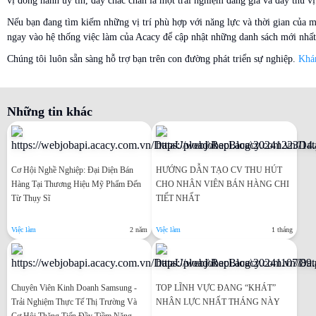
vị đồng hành uy tín, đây chắc chắn là một trải nghiệm đáng giá và đầy thú vị
Nếu bạn đang tìm kiếm những vị trí phù hợp với năng lực và thời gian của m
ngay vào hệ thống việc làm của Acacy để cập nhật những danh sách mới nhấ
Chúng tôi luôn sẵn sàng hỗ trợ bạn trên con đường phát triển sự nghiệp.
Khá
Những tin khác
Cơ Hội Nghề Nghiệp: Đại Diện Bán
HƯỚNG DẪN TẠO CV THU HÚT
Hàng Tại Thương Hiệu Mỹ Phẩm Đến
CHO NHÂN VIÊN BÁN HÀNG CHI
Từ Thụy Sĩ
TIẾT NHẤT
Việc làm
2 năm
Việc làm
1 tháng
Chuyên Viên Kinh Doanh Samsung -
TOP LĨNH VỰC ĐANG “KHÁT”
Trải Nghiệm Thực Tế Thị Trường Và
NHÂN LỰC NHẤT THÁNG NÀY
Cơ Hội Thăng Tiến Đầy Tiềm Năng