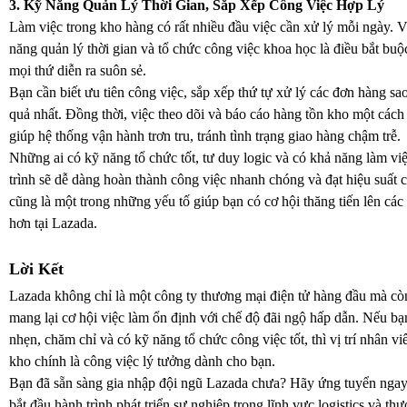
3. Kỹ Năng Quản Lý Thời Gian, Sắp Xếp Công Việc Hợp Lý
Làm việc trong kho hàng có rất nhiều đầu việc cần xử lý mỗi ngày. V
năng quản lý thời gian và tổ chức công việc khoa học là điều bắt bu
mọi thứ diễn ra suôn sẻ.
Bạn cần biết ưu tiên công việc, sắp xếp thứ tự xử lý các đơn hàng sa
quả nhất. Đồng thời, việc theo dõi và báo cáo hàng tồn kho một cách
giúp hệ thống vận hành trơn tru, tránh tình trạng giao hàng chậm trễ.
Những ai có kỹ năng tổ chức tốt, tư duy logic và có khả năng làm vi
trình sẽ dễ dàng hoàn thành công việc nhanh chóng và đạt hiệu suất 
cũng là một trong những yếu tố giúp bạn có cơ hội thăng tiến lên các v
hơn tại Lazada.
Lời Kết
Lazada không chỉ là một công ty thương mại điện tử hàng đầu mà còn
mang lại cơ hội việc làm ổn định với chế độ đãi ngộ hấp dẫn. Nếu b
nhẹn, chăm chỉ và có kỹ năng tổ chức công việc tốt, thì vị trí nhân vi
kho chính là công việc lý tưởng dành cho bạn.
Bạn đã sẵn sàng gia nhập đội ngũ Lazada chưa? Hãy ứng tuyển nga
bắt đầu hành trình phát triển sự nghiệp trong lĩnh vực logistics và th