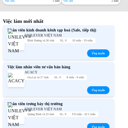
Việc làm
1 năm
Việc làm
2 năm
Việc làm mới nhất
Nhân viên kinh doanh kênh tạp hoá (Sale, tiếp thị)
UNILEVER VIỆT NAM
Bình Dương và 36 tỉnh
SL: 0
10 triệu - 19 triệu
Ứng tuyển
Việc làm nhân viên tư vấn bán hàng
ACACY
Gia Lai và 17 tỉnh
SL: 0
8 triệu - 9 triệu
Ứng tuyển
Nhân viên trưng bày thị trường
UNILEVER VIỆT NAM
Quảng Bình và 23 tỉnh
SL: 0
9.8 triệu - 10.1 triệu
Ứng tuyển