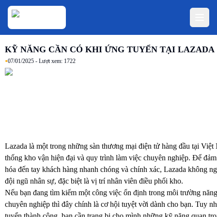
KỸ NĂNG CẦN CÓ KHI ỨNG TUYỂN TẠI LAZADA
•
07/01/2025
- Lượt xem:
1722
Lazada là một trong những sàn thương mại điện tử hàng đầu tại Việt
thống kho vận hiện đại và quy trình làm việc chuyên nghiệp. Để đả
hóa đến tay khách hàng nhanh chóng và chính xác, Lazada không n
đội ngũ nhân sự, đặc biệt là vị trí nhân viên điều phối kho.
Nếu bạn đang tìm kiếm một công việc ổn định trong môi trường năn
chuyên nghiệp thì đây chính là cơ hội tuyệt vời dành cho bạn. Tuy n
tuyển thành công, bạn cần trang bị cho mình những kỹ năng quan tr