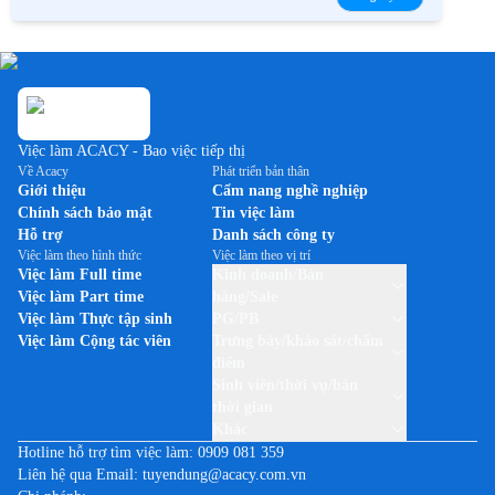
Việc làm ACACY - Bao việc tiếp thị
Về Acacy
Phát triển bản thân
Giới thiệu
Cẩm nang nghề nghiệp
Chính sách bảo mật
Tin việc làm
Hỗ trợ
Danh sách công ty
Việc làm theo hình thức
Việc làm theo vị trí
Việc làm Full time
Kinh doanh/Bán
Việc làm Part time
hàng/Sale
Việc làm Thực tập sinh
PG/PB
Việc làm Cộng tác viên
Trưng bày/khảo sát/chấm
điểm
Sinh viên/thời vụ/bán
thời gian
Khác
Hotline hỗ trợ tìm việc làm:
0909 081 359
Liên hệ qua Email:
tuyendung@acacy.com.vn