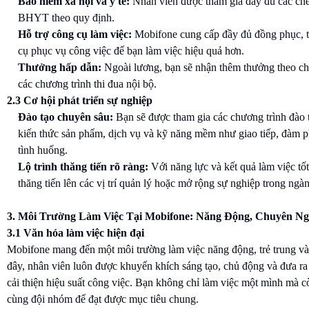
Bảo hiểm xã hội và y tế:
Nhân viên được tham gia đầy đủ các c
BHYT theo quy định.
Hỗ trợ công cụ làm việc:
Mobifone cung cấp đầy đủ đồng phục, tà
cụ phục vụ công việc để bạn làm việc hiệu quả hơn.
Thưởng hấp dẫn:
Ngoài lương, bạn sẽ nhận thêm thưởng theo chỉ
các chương trình thi đua nội bộ.
2.3 Cơ hội phát triển sự nghiệp
Đào tạo chuyên sâu:
Bạn sẽ được tham gia các chương trình đào 
kiến thức sản phẩm, dịch vụ và kỹ năng mềm như giao tiếp, đàm p
tình huống.
Lộ trình thăng tiến rõ ràng:
Với năng lực và kết quả làm việc tốt
thăng tiến lên các vị trí quản lý hoặc mở rộng sự nghiệp trong ngà
3. Môi Trường Làm Việc Tại Mobifone: Năng Động, Chuyên Ng
3.1 Văn hóa làm việc hiện đại
Mobifone mang đến một môi trường làm việc năng động, trẻ trung và 
đây, nhân viên luôn được khuyến khích sáng tạo, chủ động và đưa ra
cải thiện hiệu suất công việc. Bạn không chỉ làm việc một mình mà 
cùng đội nhóm để đạt được mục tiêu chung.