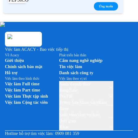
Ứng tuyển
Việc làm ACACY - Bao việc tiếp thị
Về Acacy
Phát triển bản thân
Giới thiệu
Cẩm nang nghề nghiệp
Chính sách bảo mật
Tin việc làm
Hỗ trợ
Danh sách công ty
Việc làm theo hình thức
Việc làm theo vị trí
Việc làm Full time
Kinh doanh/Bán
Việc làm Part time
hàng/Sale
Việc làm Thực tập sinh
PG/PB
Việc làm Cộng tác viên
Trưng bày/khảo sát/chấm
điểm
Sinh viên/thời vụ/bán
thời gian
Khác
Hotline hỗ trợ tìm việc làm:
0909 081 359