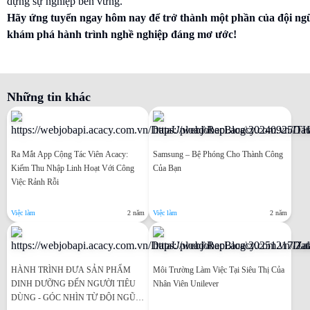
dựng sự nghiệp bền vững.
Hãy ứng tuyển ngay hôm nay để trở thành một phần của đội ng
khám phá hành trình nghề nghiệp đáng mơ ước!
Những tin khác
Ra Mắt App Cộng Tác Viên Acacy:
Samsung – Bệ Phóng Cho Thành Công
Kiếm Thu Nhập Linh Hoạt Với Công
Của Bạn
Việc Rảnh Rỗi
Việc làm
2 năm
Việc làm
2 năm
HÀNH TRÌNH ĐƯA SẢN PHẨM
Môi Trường Làm Việc Tại Siêu Thị Của
DINH DƯỠNG ĐẾN NGƯỜI TIÊU
Nhân Viên Unilever
DÙNG - GÓC NHÌN TỪ ĐỘI NGŨ