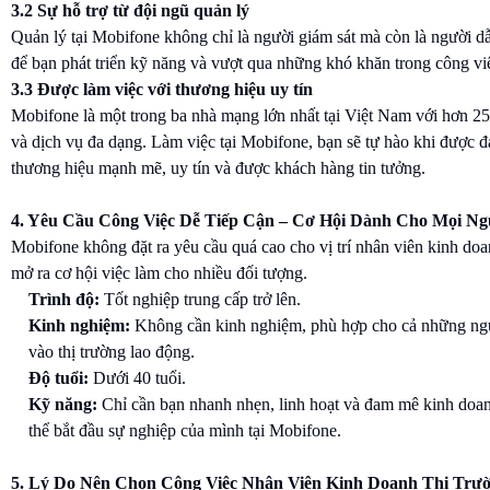
3.2 Sự hỗ trợ từ đội ngũ quản lý
Quản lý tại Mobifone không chỉ là người giám sát mà còn là người dẫ
để bạn phát triển kỹ năng và vượt qua những khó khăn trong công vi
3.3 Được làm việc với thương hiệu uy tín
Mobifone là một trong ba nhà mạng lớn nhất tại Việt Nam với hơn 25 
và dịch vụ đa dạng. Làm việc tại Mobifone, bạn sẽ tự hào khi được đ
thương hiệu mạnh mẽ, uy tín và được khách hàng tin tưởng.
4. Yêu Cầu Công Việc Dễ Tiếp Cận – Cơ Hội Dành Cho Mọi Ng
Mobifone không đặt ra yêu cầu quá cao cho vị trí nhân viên kinh doa
mở ra cơ hội việc làm cho nhiều đối tượng.
Trình độ:
Tốt nghiệp trung cấp trở lên.
Kinh nghiệm:
Không cần kinh nghiệm, phù hợp cho cả những ng
vào thị trường lao động.
Độ tuổi:
Dưới 40 tuổi.
Kỹ năng:
Chỉ cần bạn nhanh nhẹn, linh hoạt và đam mê kinh doan
thể bắt đầu sự nghiệp của mình tại Mobifone.
5. Lý Do Nên Chọn Công Việc Nhân Viên Kinh Doanh Thị Trư