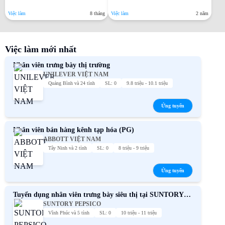
TRIỂN KHAI THỊ TRƯỜNG
Việc làm
8 tháng
Việc làm
2 năm
Việc làm mới nhất
Nhân viên trưng bày thị trường
UNILEVER VIỆT NAM
Quảng Bình và 24 tỉnh
SL: 0
9.8 triệu - 10.1 triệu
Ứng tuyển
Nhân viên bán hàng kênh tạp hóa (PG)
ABBOTT VIỆT NAM
Tây Ninh và 2 tỉnh
SL: 0
8 triệu - 9 triệu
Ứng tuyển
Tuyển dụng nhân viên trưng bày siêu thị tại SUNTORY
SUNTORY PEPSICO
PEPSICO toàn quốc
Vĩnh Phúc và 5 tỉnh
SL: 0
10 triệu - 11 triệu