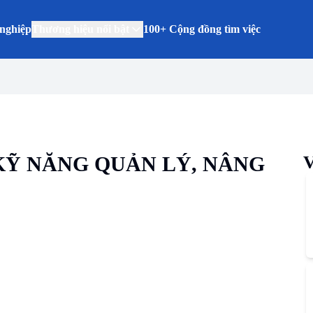
nghiệp
Thương hiệu nổi bật
100+ Cộng đồng tìm việc
 KỸ NĂNG QUẢN LÝ, NÂNG
V