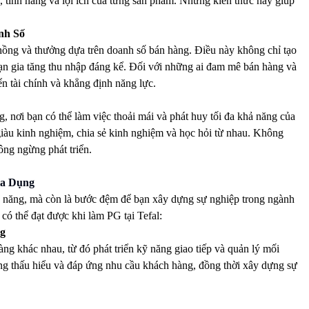
tính năng và lợi ích của từng sản phẩm. Những kiến thức này giúp
nh Số
hồng và thưởng dựa trên doanh số bán hàng. Điều này không chỉ tạo
bạn gia tăng thu nhập đáng kể. Đối với những ai đam mê bán hàng và
iển tài chính và khẳng định năng lực.
, nơi bạn có thể làm việc thoải mái và phát huy tối đa khả năng của
iàu kinh nghiệm, chia sẻ kinh nghiệm và học hỏi từ nhau. Không
hông ngừng phát triển.
ia Dụng
kỹ năng, mà còn là bước đệm để bạn xây dựng sự nghiệp trong ngành
có thể đạt được khi làm PG tại Tefal:
g
àng khác nhau, từ đó phát triển kỹ năng giao tiếp và quản lý mối
ăng thấu hiểu và đáp ứng nhu cầu khách hàng, đồng thời xây dựng sự