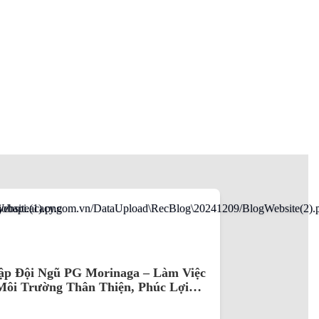
ập Đội Ngũ PG Morinaga – Làm Việc
Môi Trường Thân Thiện, Phúc Lợi
ời