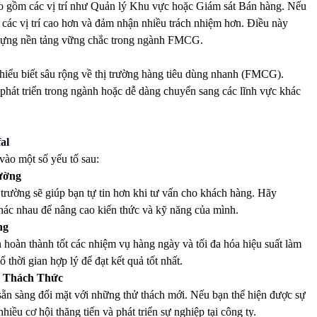
 bao gồm các vị trí như Quản lý Khu vực hoặc Giám sát Bán hàng. Nếu
n các vị trí cao hơn và đảm nhận nhiều trách nhiệm hơn. Điều này
 dựng nền tảng vững chắc trong ngành FMCG.
à hiểu biết sâu rộng về thị trường hàng tiêu dùng nhanh (FMCG).
phát triển trong ngành hoặc dễ dàng chuyển sang các lĩnh vực khác
al
 vào một số yếu tố sau:
ường
trường sẽ giúp bạn tự tin hơn khi tư vấn cho khách hàng. Hãy
khác nhau để nâng cao kiến thức và kỹ năng của mình.
ng
 hoàn thành tốt các nhiệm vụ hàng ngày và tối đa hóa hiệu suất làm
thời gian hợp lý để đạt kết quả tốt nhất.
n Thách Thức
 sẵn sàng đối mặt với những thử thách mới. Nếu bạn thể hiện được sự
hiều cơ hội thăng tiến và phát triển sự nghiệp tại công ty.