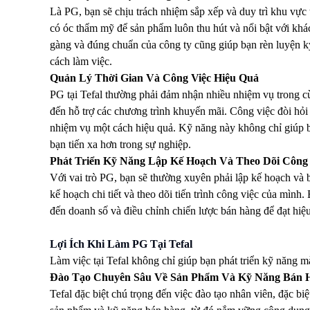
Là PG, bạn sẽ chịu trách nhiệm sắp xếp và duy trì khu vực 
có óc thẩm mỹ để sản phẩm luôn thu hút và nổi bật với khá
gàng và đúng chuẩn của công ty cũng giúp bạn rèn luyện 
cách làm việc.
Quản Lý Thời Gian Và Công Việc Hiệu Quả
PG tại Tefal thường phải đảm nhận nhiều nhiệm vụ trong cù
đến hỗ trợ các chương trình khuyến mãi. Công việc đòi hỏi b
nhiệm vụ một cách hiệu quả. Kỹ năng này không chỉ giúp bạ
bạn tiến xa hơn trong sự nghiệp.
Phát Triển Kỹ Năng Lập Kế Hoạch Và Theo Dõi Công 
Với vai trò PG, bạn sẽ thường xuyên phải lập kế hoạch và 
kế hoạch chi tiết và theo dõi tiến trình công việc của mình
đến doanh số và điều chỉnh chiến lược bán hàng để đạt hiệu
Lợi Ích Khi Làm PG Tại Tefal
Làm việc tại Tefal không chỉ giúp bạn phát triển kỹ năng mà
Đào Tạo Chuyên Sâu Về Sản Phẩm Và Kỹ Năng Bán 
Tefal đặc biệt chú trọng đến việc đào tạo nhân viên, đặc b