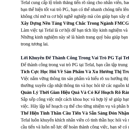
Tefal cung cấp lộ trình thăng tiến rõ ràng cho nhân viên,
bạn thể hiện tốt vai trò PG, bạn có thể nhanh chóng tiến lê
không chỉ mở ra cơ hội nghề nghiệp mà còn giúp bạn xây
Xây Dựng Nền Tảng Vững Chắc Trong Ngành FMCG
Làm việc tại Tefal là cơ hội để bạn tích lũy kinh nghiệm v
Những kinh nghiệm này sẽ là hành trang quý báu giúp bạn 
trong tương lai.
Lời Khuyên Để Thành Công Trong Vai Trò PG Tại Tef
Để thành công trong vai trò PG tại Tefal, bạn cần tập trung
Tích Cực Học Hỏi Về Sản Phẩm Và Xu Hướng Thị Tr
Việc nắm vững thông tin sản phẩm và hiểu rõ xu hướng thị 
thường xuyên cập nhật thông tin và học hỏi từ các nguồn 
Quản Lý Thời Gian Hiệu Quả Và Có Kế Hoạch Rõ Rà
Sắp xếp công việc một cách khoa học và hợp lý sẽ giúp bạn
việc. Hãy lập kế hoạch cụ thể cho từng nhiệm vụ và phân bổ 
Thể Hiện Tinh Thần Cầu Tiến Và Sẵn Sàng Đón Nhậ
Tefal luôn khuyến khích nhân viên có tinh thần học hỏi và
cầu tiến và luôn nỗ lực để hoàn thành công việc, bạn sẽ có n