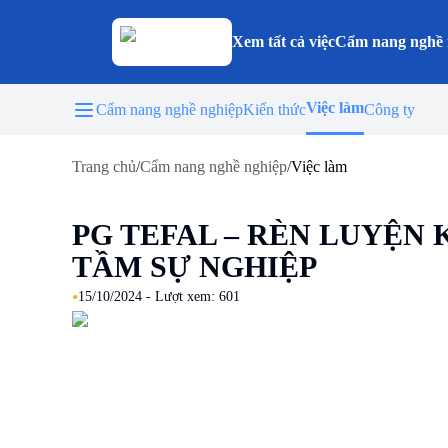
Xem tất cả việc
Cẩm nang nghề 
Việc làm
Cẩm nang nghề nghiệp
Kiến thức
Công ty
Trang chủ
/
Cẩm nang nghề nghiệp
/
Việc làm
PG TEFAL – RÈN LUYỆN
TẦM SỰ NGHIỆP
•
15/10/2024
- Lượt xem:
601