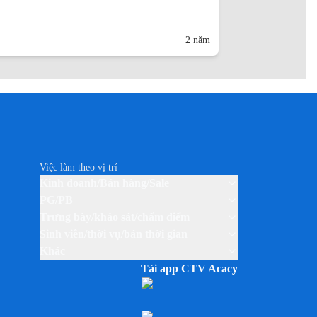
2 năm
Việc làm theo vị trí
Kinh doanh/Bán hàng/Sale
PG/PB
Trưng bày/khảo sát/chấm điểm
Sinh viên/thời vụ/bán thời gian
Khác
Tải app CTV Acacy