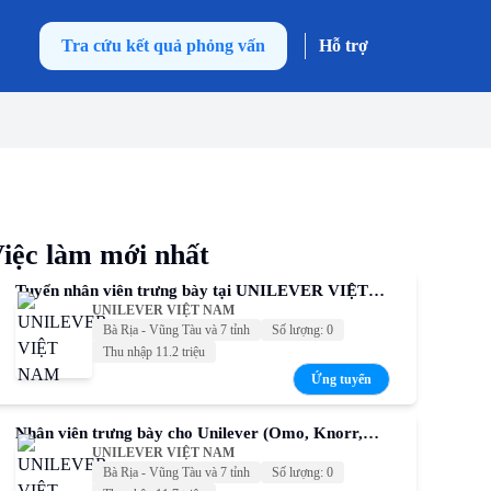
Tra cứu kết quả phỏng vấn
Hỗ trợ
iệc làm mới nhất
Tuyển nhân viên trưng bày tại UNILEVER VIỆT
UNILEVER VIỆT NAM
NAM – Thu nhập cạnh tranh
Bà Rịa - Vũng Tàu và 7 tỉnh
Số lượng: 0
Thu nhập 11.2 triệu
Ứng tuyển
Nhân viên trưng bày cho Unilever (Omo, Knorr,
UNILEVER VIỆT NAM
Comfort, Sunsilk, P/S,...)
Bà Rịa - Vũng Tàu và 7 tỉnh
Số lượng: 0