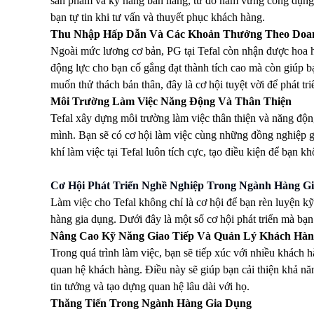
sản phẩm và kỹ năng bán hàng, từ đó nắm vững công dụng, 
bạn tự tin khi tư vấn và thuyết phục khách hàng.
Thu Nhập Hấp Dẫn Và Các Khoản Thưởng Theo Doa
Ngoài mức lương cơ bản, PG tại Tefal còn nhận được hoa 
động lực cho bạn cố gắng đạt thành tích cao mà còn giúp 
muốn thử thách bản thân, đây là cơ hội tuyệt vời để phát tr
Môi Trường Làm Việc Năng Động Và Thân Thiện
Tefal xây dựng môi trường làm việc thân thiện và năng động
mình. Bạn sẽ có cơ hội làm việc cùng những đồng nghiệp g
khí làm việc tại Tefal luôn tích cực, tạo điều kiện để bạn k
Cơ Hội Phát Triển Nghề Nghiệp Trong Ngành Hàng G
Làm việc cho Tefal không chỉ là cơ hội để bạn rèn luyện 
hàng gia dụng. Dưới đây là một số cơ hội phát triển mà bạn 
Nâng Cao Kỹ Năng Giao Tiếp Và Quản Lý Khách Hàn
Trong quá trình làm việc, bạn sẽ tiếp xúc với nhiều khách h
quan hệ khách hàng. Điều này sẽ giúp bạn cải thiện khả n
tin tưởng và tạo dựng quan hệ lâu dài với họ.
Thăng Tiến Trong Ngành Hàng Gia Dụng