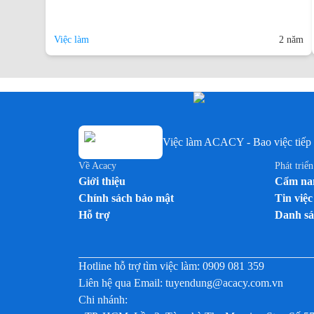
Việc làm
2 năm
Việc làm ACACY - Bao việc tiếp 
Về Acacy
Phát triể
Giới thiệu
Cẩm nan
Chính sách bảo mật
Tin việc
Hỗ trợ
Danh sá
Hotline hỗ trợ tìm việc làm:
0909 081 359
Liên hệ qua Email:
tuyendung@acacy.com.vn
Chi nhánh: