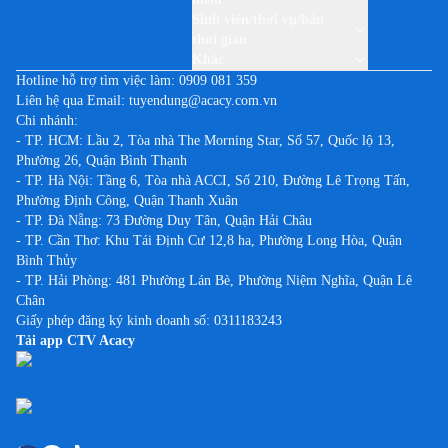
Việc làm tại Lai Châu
Sinh viên/thời vụ/bán
thời gian
Việc làm tại Lạng Sơn
Khác
Việc làm tại Lào Cai
Hotline hỗ trợ tìm việc làm:
0909 081 359
Liên hệ qua Email:
tuyendung@acacy.com.vn
Việc làm tại Lâm Đồng
Chi nhánh:
Việc làm tại Long An
- TP. HCM: Lầu 2, Tòa nhà The Morning Star, Số 57, Quốc lộ 13,
Phường 26, Quận Bình Thạnh
Việc làm tại Nam Định
- TP. Hà Nội: Tầng 6, Tòa nhà ACCI, Số 210, Đường Lê Trọng Tấn,
Việc làm tại Nghệ An
Phường Định Công, Quận Thanh Xuân
Việc làm tại Ninh Bình
- TP. Đà Nẵng: 73 Đường Duy Tân, Quận Hải Châu
- TP. Cần Thơ: Khu Tái Định Cư 12,8 ha, Phường Long Hòa, Quận
Việc làm tại Ninh Thuận
Bình Thủy
Việc làm tại Phú Thọ
- TP. Hải Phòng: 481 Phường Lán Bè, Phường Niệm Nghĩa, Quận Lê
Chân
Việc làm tại Phú Yên
Giấy phép đăng ký kinh doanh số: 0311183243
Việc làm tại Quảng Bình
Tải app CTV Acacy
Việc làm tại Quảng Nam
Việc làm tại Quảng Ngãi
Việc làm tại Quảng Ninh