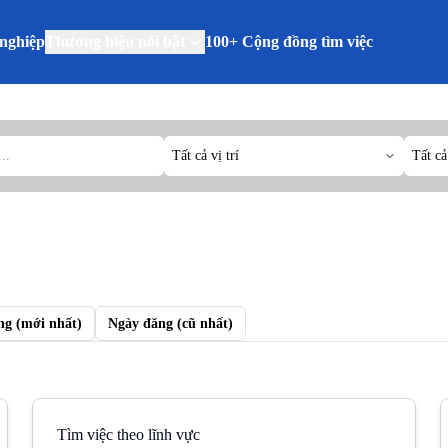
nghiệp
Thương hiệu nổi bật
100+ Cộng đồng tìm việc
Tất cả vị trí
Tất cả
ng (mới nhất)
Ngày đăng (cũ nhất)
Tìm việc theo lĩnh vực