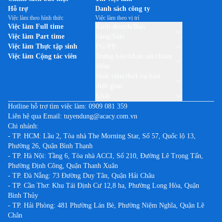
Việc làm tại Hòa Bình
Việc làm theo thương hiệu TP-LINK
Hỗ trợ
Danh sách công ty
Việc làm tại Hưng Yên
Việc làm theo hình thức
Việc làm theo vị trí
Việc làm theo thương hiệu UNILEVER VIỆT NAM
Việc làm Full time
Kinh doanh/Bán
Việc làm tại Khánh Hòa
Việc làm Part time
hàng/Sale
Việc làm tại Kiên Giang
Việc làm Thực tập sinh
PG/PB
Việc làm Cộng tác viên
Trưng bày/khảo sát/chấm
Việc làm tại Kon Tum
điểm
Việc làm tại Lai Châu
Sinh viên/thời vụ/bán
thời gian
Việc làm tại Lạng Sơn
Khác
Việc làm tại Lào Cai
Hotline hỗ trợ tìm việc làm:
0909 081 359
Liên hệ qua Email:
tuyendung@acacy.com.vn
Việc làm tại Lâm Đồng
Chi nhánh:
Việc làm tại Long An
- TP. HCM: Lầu 2, Tòa nhà The Morning Star, Số 57, Quốc lộ 13,
Phường 26, Quận Bình Thạnh
Việc làm tại Nam Định
- TP. Hà Nội: Tầng 6, Tòa nhà ACCI, Số 210, Đường Lê Trọng Tấn,
Việc làm tại Nghệ An
Phường Định Công, Quận Thanh Xuân
Việc làm tại Ninh Bình
- TP. Đà Nẵng: 73 Đường Duy Tân, Quận Hải Châu
- TP. Cần Thơ: Khu Tái Định Cư 12,8 ha, Phường Long Hòa, Quận
Việc làm tại Ninh Thuận
Bình Thủy
Việc làm tại Phú Thọ
- TP. Hải Phòng: 481 Phường Lán Bè, Phường Niệm Nghĩa, Quận Lê
Chân
Việc làm tại Phú Yên