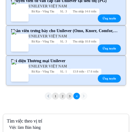
Chuyên viên tư vấn cấp cao Unilever tại siêu thị (PG)
UNILEVER VIỆT NAM
Bà Rịa - Vũng Tàu
SL: 3
Thu nhập 14.6 triệu
Ứng tuyển
Nhân viên trưng bày cho Unilever (Omo, Knorr, Comfor,
UNILEVER VIỆT NAM
Sunsilk, P/S,...)
Bà Rịa - Vũng Tàu
SL: 3
Thu nhập 10.8 triệu
Ứng tuyển
Đại diện Thương mại Unilever
UNILEVER VIỆT NAM
Bà Rịa - Vũng Tàu
SL: 1
13.8 triệu - 17.6 triệu
Ứng tuyển
1
2
3
4
Tìm việc theo vị trí
Việc làm Bán hàng