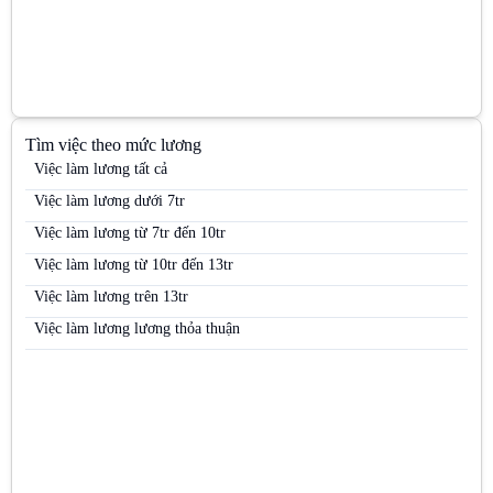
Việc làm PG siêu thị
Việc làm Quản lý kinh doanh khu vực (Area Sales Manager)
Việc làm Siêu thị
Việc làm Trưng bày
Tìm việc theo mức lương
Việc làm Trưởng nhóm kinh doanh (Sales Team Leader)
Việc làm lương tất cả
Việc làm Trưởng nhóm PG
Việc làm lương dưới 7tr
Việc làm Việc làm kho vận
Việc làm lương từ 7tr đến 10tr
Việc làm Việc làm sinh viên
Việc làm lương từ 10tr đến 13tr
Việc làm Việc làm thời vụ
Việc làm lương trên 13tr
Việc làm Việc làm văn phòng
Việc làm lương lương thỏa thuận