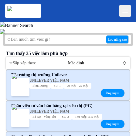
Lọc nâng cao
Tìm thấy
35
việc làm phù hợp
Sắp xếp theo:
Mặc định
Tổ trưởng thị trường Unilever
UNILEVER VIỆT NAM
Bình Dương
SL: 1
20 triệu - 25 triệu
Ứng tuyển
Nhân viên tư vấn bán hàng tại siêu thị (PG)
UNILEVER VIỆT NAM
Bà Rịa - Vũng Tàu
SL: 3
Thu nhập 11.5 triệu
Ứng tuyển