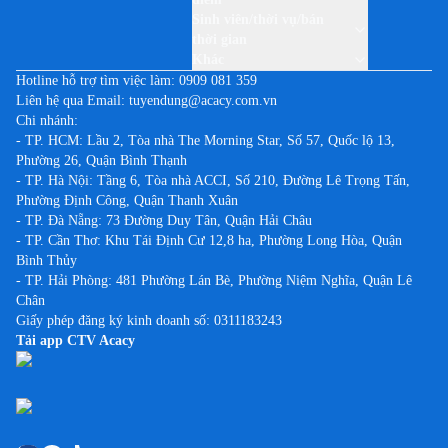
Việc làm tại Lai Châu
Sinh viên/thời vụ/bán
thời gian
Việc làm tại Lạng Sơn
Khác
Việc làm tại Lào Cai
Hotline hỗ trợ tìm việc làm:
0909 081 359
Liên hệ qua Email:
tuyendung@acacy.com.vn
Việc làm tại Lâm Đồng
Chi nhánh:
Việc làm tại Long An
- TP. HCM: Lầu 2, Tòa nhà The Morning Star, Số 57, Quốc lộ 13,
Phường 26, Quận Bình Thạnh
Việc làm tại Nam Định
- TP. Hà Nội: Tầng 6, Tòa nhà ACCI, Số 210, Đường Lê Trọng Tấn,
Việc làm tại Nghệ An
Phường Định Công, Quận Thanh Xuân
Việc làm tại Ninh Bình
- TP. Đà Nẵng: 73 Đường Duy Tân, Quận Hải Châu
- TP. Cần Thơ: Khu Tái Định Cư 12,8 ha, Phường Long Hòa, Quận
Việc làm tại Ninh Thuận
Bình Thủy
Việc làm tại Phú Thọ
- TP. Hải Phòng: 481 Phường Lán Bè, Phường Niệm Nghĩa, Quận Lê
Chân
Việc làm tại Phú Yên
Giấy phép đăng ký kinh doanh số: 0311183243
Việc làm tại Quảng Bình
Tải app CTV Acacy
Việc làm tại Quảng Nam
Việc làm tại Quảng Ngãi
Việc làm tại Quảng Ninh