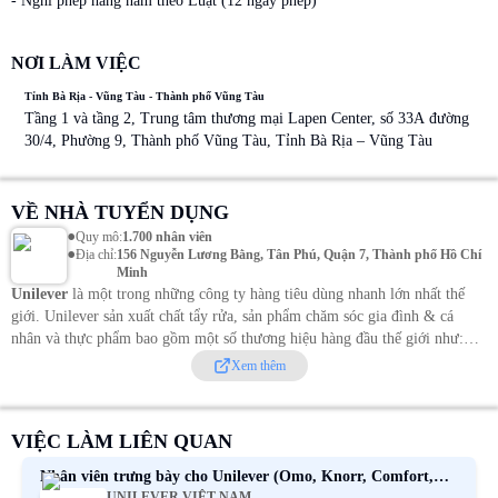
- Nghỉ phép hàng năm theo Luật (12 ngày phép)
NƠI LÀM VIỆC
Tỉnh Bà Rịa - Vũng Tàu - Thành phố Vũng Tàu
Tầng 1 và tầng 2, Trung tâm thương mại Lapen Center, số 33A đường
30/4, Phường 9, Thành phố Vũng Tàu, Tỉnh Bà Rịa – Vũng Tàu
VỀ NHÀ TUYỂN DỤNG
•
Quy mô
:
1.700 nhân viên
•
Địa chỉ
:
156 Nguyễn Lương Bằng, Tân Phú, Quận 7, Thành phố Hồ Chí
Minh
Unilever
là một trong những công ty hàng tiêu dùng nhanh lớn nhất thế
giới. Unilever sản xuất chất tẩy rửa, sản phẩm chăm sóc gia đình & cá
nhân và thực phẩm bao gồm một số thương hiệu hàng đầu thế giới như:
Omo, Lux, Lifebuoy, Dove, Close-up, Sunsilk, Clear, Pond's, Lipton,
Xem thêm
Knorr….
Bắt đầu kinh doanh tại Việt Nam từ năm 1995, Unilever đã phát
triển thành công và bền vững. Chìa khóa thành công của chúng tôi là sự
hiểu biết sâu sắc về người tiêu dùng Việt Nam và cam kết giúp cuộc sống
VIỆC LÀM LIÊN QUAN
của người Việt tốt đẹp hơn.
Tại Unilever Việt Nam, chúng tôi cam kết nâng
cao chất lượng cuộc sống cho mọi người ở khắp mọi nơi thông qua việc
Nhân viên trưng bày cho Unilever (Omo, Knorr, Comfort,
cung cấp các sản phẩm và dịch vụ có thương hiệu. Chúng tôi tin rằng con
UNILEVER VIỆT NAM