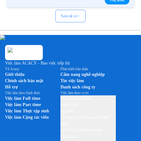
Ứng tuyển
Xem tất cả
Việc làm ACACY - Bao việc tiếp thị
Về Acacy
Phát triển bản thân
Giới thiệu
Cẩm nang nghề nghiệp
Chính sách bảo mật
Tin việc làm
Hỗ trợ
Danh sách công ty
Việc làm theo hình thức
Việc làm theo vị trí
Việc làm Full time
Kinh doanh/Bán
Việc làm Part time
hàng/Sale
Việc làm Thực tập sinh
PG/PB
Việc làm Cộng tác viên
Trưng bày/khảo sát/chấm
điểm
Sinh viên/thời vụ/bán
thời gian