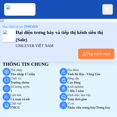
Hạn nhận hồ sơ:
29/08/2026
Đại diện trưng bày và tiếp thị kênh siêu thị
(Sale)
UNILEVER VIỆT NAM
Ứng tuyển ngay
THÔNG TIN CHUNG
Thu nhập
Địa điểm
Thu nhập 17 triệu
Tỉnh Bà Rịa - Vũng Tàu
Chức vụ
Bằng cấp
Trưởng nhóm
Cao đẳng
Số lượng tuyển
Kinh nghiệm
1
1 đến 2 năm
Giới tính
Hình thức làm việc
Cả nam và nữ
Toàn thời gian
Lĩnh vực
Vị trí
FMCG
Nhân viên trưng bày/Trưng bày