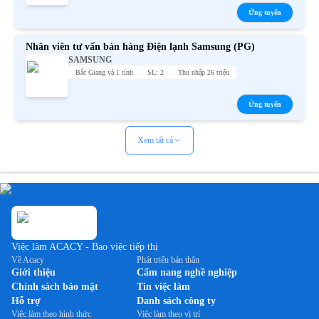
Ứng tuyển
Nhân viên tư vấn bán hàng Điện lạnh Samsung (PG)
SAMSUNG
Bắc Giang và 1 tỉnh
SL: 2
Thu nhập 26 triệu
Ứng tuyển
Xem tất cả
Việc làm ACACY - Bao việc tiếp thị
Về Acacy
Phát triển bản thân
Giới thiệu
Cẩm nang nghề nghiệp
Chính sách bảo mật
Tin việc làm
Hỗ trợ
Danh sách công ty
Việc làm theo hình thức
Việc làm theo vị trí