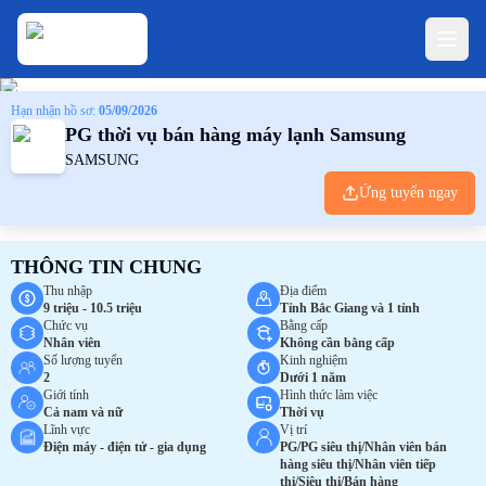
Hạn nhận hồ sơ:
05/09/2026
PG thời vụ bán hàng máy lạnh Samsung
SAMSUNG
Ứng tuyển ngay
THÔNG TIN CHUNG
Thu nhập
Địa điểm
9 triệu - 10.5 triệu
Tỉnh Bắc Giang và 1 tỉnh
Chức vụ
Bằng cấp
Nhân viên
Không cần bằng cấp
Số lượng tuyển
Kinh nghiệm
2
Dưới 1 năm
Giới tính
Hình thức làm việc
Cả nam và nữ
Thời vụ
Lĩnh vực
Vị trí
Điện máy - điện tử - gia dụng
PG/PG siêu thị/Nhân viên bán
hàng siêu thị/Nhân viên tiếp
thị/Siêu thị/Bán hàng