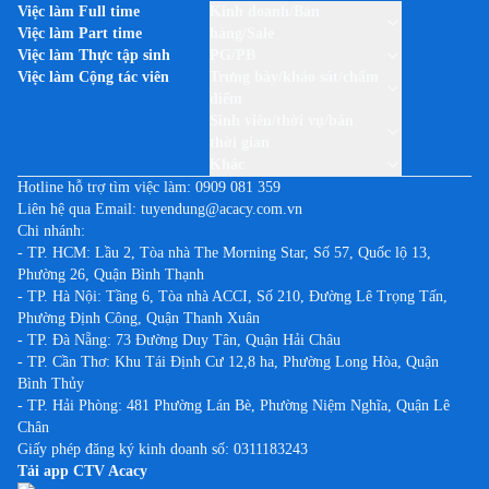
Việc làm Full time
Kinh doanh/Bán
Việc làm Part time
hàng/Sale
Việc làm Thực tập sinh
PG/PB
Việc làm Cộng tác viên
Trưng bày/khảo sát/chấm
điểm
Sinh viên/thời vụ/bán
thời gian
Khác
Hotline hỗ trợ tìm việc làm:
0909 081 359
Liên hệ qua Email:
tuyendung@acacy.com.vn
Chi nhánh:
- TP. HCM: Lầu 2, Tòa nhà The Morning Star, Số 57, Quốc lộ 13,
Phường 26, Quận Bình Thạnh
- TP. Hà Nội: Tầng 6, Tòa nhà ACCI, Số 210, Đường Lê Trọng Tấn,
Phường Định Công, Quận Thanh Xuân
- TP. Đà Nẵng: 73 Đường Duy Tân, Quận Hải Châu
- TP. Cần Thơ: Khu Tái Định Cư 12,8 ha, Phường Long Hòa, Quận
Bình Thủy
- TP. Hải Phòng: 481 Phường Lán Bè, Phường Niệm Nghĩa, Quận Lê
Chân
Giấy phép đăng ký kinh doanh số: 0311183243
Tải app CTV Acacy