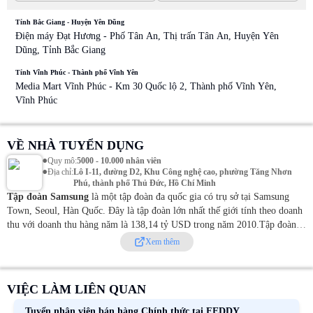
Tỉnh Bắc Giang - Huyện Yên Dũng
Điện máy Đạt Hương - Phố Tân An, Thị trấn Tân An, Huyện Yên
Dũng, Tỉnh Bắc Giang
Tỉnh Vĩnh Phúc - Thành phố Vĩnh Yên
Media Mart Vĩnh Phúc - Km 30 Quốc lộ 2, Thành phố Vĩnh Yên,
Vĩnh Phúc
VỀ NHÀ TUYỂN DỤNG
•
Quy mô
:
5000 - 10.000 nhân viên
•
Địa chỉ
:
Lô I-11, đường D2, Khu Công nghệ cao, phường Tăng Nhơn
Phú, thành phố Thủ Đức, Hồ Chí Minh
Tập đoàn Samsung
là một tập đoàn đa quốc gia có trụ sở tại Samsung
Town, Seoul, Hàn Quốc. Đây là tập đoàn lớn nhất thế giới tính theo doanh
thu với doanh thu hàng năm là 138,14 tỷ USD trong năm 2010.
Tập đoàn
Samsung bao gồm nhiều doanh nghiệp liên kết quốc tế, hầu hết đều hợp
Xem thêm
nhất dưới thương hiệu Samsung bao gồm Samsung Electronics, công ty
công nghệ thông tin và điện tử lớn nhất thế giới.
Samsung Electronics là
thương hiệu điện tử tiêu dùng phổ biến nhất thế giới kể từ năm 2005 và là
VIỆC LÀM LIÊN QUAN
thương hiệu Hàn Quốc nổi tiếng nhất thế giới. Công ty sản xuất nhiều sản
phẩm điện tử khác nhau, như điện thoại di động, máy tính bảng, màn hình
Tuyển nhân viên bán hàng Chính thức tại FEDDY