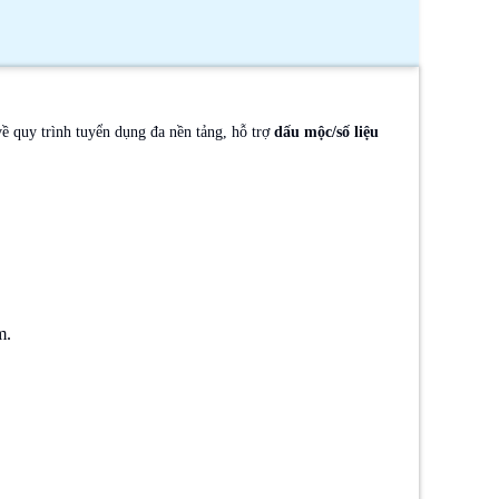
ề quy trình tuyển dụng đa nền tảng, hỗ trợ
dấu mộc/số liệu
m.