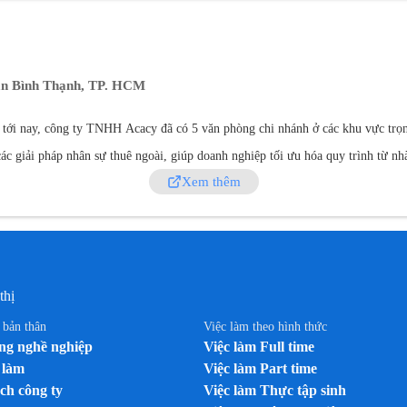
uận Bình Thạnh, TP. HCM
tới nay, công ty TNHH Acacy đã có 5 văn phòng chi nhánh ở các khu vực trọ
c giải pháp nhân sự thuê ngoài, giúp doanh nghiệp tối ưu hóa quy trình từ nh
Tầm Nhìn & Sứ Mệnh
Xem thêm
 tin cậy, linh hoạt và hiệu quả.
- Tầm 
ậy và cạnh tranh nhất.
- Sứ mệnh: Cung cấp giải pháp nhân sự toàn diện, tích 
& Dịch Vụ Cốt Lõi
ACACY tự hào sở hữu năng lực tuyển dụng 
Các dịch vụ chín
ạo chuyên nghiệp và các giải pháp công nghệ tích hợp.
T
thị
n lẻ
- Kích hoạt thương hiệu & sản xuất POSM
- Cung ứng lao động sản xuất
n viên thị trường cố định
ACACY đã trở thành đối tác tuyển dụng chiến lược củ
n bản thân
Việc làm theo hình thức
Chất Lượng & Chuyển Đổi Số
g nghề nghiệp
Việc làm Full time
ACACY luôn đặt khách hàn
 làm
Việc làm Part time
heo thời gian thực, ACACY đảm bảo tính minh bạch, linh hoạt và hiệu suất cao
ch công ty
Việc làm Thực tập sinh