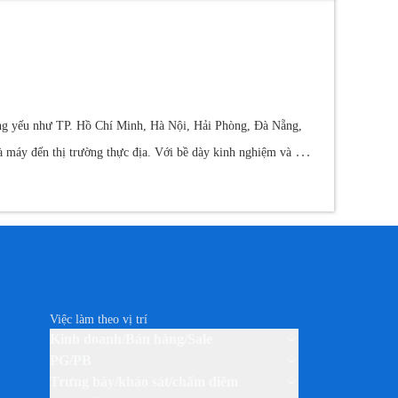
ng yếu như TP. Hồ Chí Minh, Hà Nội, Hải Phòng, Đà Nẵng,
à máy đến thị trường thực địa. Với bề dày kinh nghiệm và hệ
nhìn: Trở thành công ty giải pháp thuê ngoài hàng đầu tại Việt
hợp công nghệ để tối ưu quy trình vận hành, giúp doanh
mạnh mẽ với quy trình tìm kiếm nhân sự nhanh chóng,
h:
- Cung cấp lực lượng thị trường lớn
- Tuyển dụng số lượng
hành Tựu & Đối Tác
- 14.000+ nhân sự thuê
a nhiều tập đoàn lớn, cung cấp nguồn nhân lực chất lượng
Việc làm theo vị trí
Kinh doanh/Bán hàng/Sale
g làm trung tâm, đồng thời áp dụng công nghệ để nâng cao
PG/PB
Địa chỉ Chi Nhánh
 cho các doanh nghiệp.
Trưng bày/khảo sát/chấm điểm