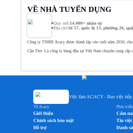
VỀ NHÀ TUYỂN DỤNG
•
Quy mô
:
14.000+ nhân sự
•
Địa chỉ
:
Số 57, quốc lộ 13, phường 26, q
Công ty TNHH Acacy được thành lập vào cuối năm 2010, cho 
Cần Thơ. Là công ty hàng đầu tại Việt Nam chuyên cung cấp cá
thống quản lý tiên tiến, ACACY cam kết mang đến dịch vụ đáng
Nam với phương châm cung cấp các dịch vụ nhân sự đáng tin c
Thế Mạnh 
nghiệp nâng cao hiệu suất và tối ưu chi phí.
chuyên môn sâu rộng trong lĩnh vực kinh doanh, đội ngũ đào t
Việc làm ACACY - Bao việc tiếp 
lớn
- Dịch vụ tính lương
- Kiểm soát thị trường & trưng bày bá
ngoài trên toàn quốc
- 500.000++ cửa hàng hợp tác
- 600++ nhâ
Về Acacy
Phát triể
Cam Kết 
Giới thiệu
Cẩm nan
cho các thương hiệu hàng đầu tại Việt Nam.
Chính sách bảo mật
Tin việc
hiệu quả quản lý nhân sự. Với hệ thống giám sát và báo cáo t
Hỗ trợ
Danh sá