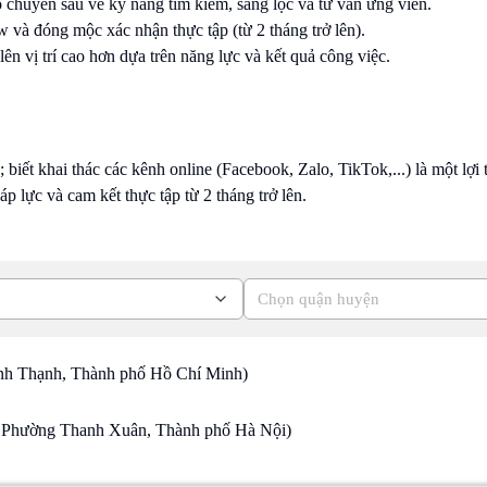
 chuyên sâu về kỹ năng tìm kiếm, sàng lọc và tư vấn ứng viên.
ew và đóng mộc xác nhận thực tập (từ 2 tháng trở lên).
i lên vị trí cao hơn dựa trên năng lực và kết quả công việc.
 biết khai thác các kênh online (Facebook, Zalo, TikTok,...) là một lợi 
áp lực và cam kết thực tập từ 2 tháng trở lên.
Chọn quận huyện
nh Thạnh, Thành phố Hồ Chí Minh)
 Phường Thanh Xuân, Thành phố Hà Nội)