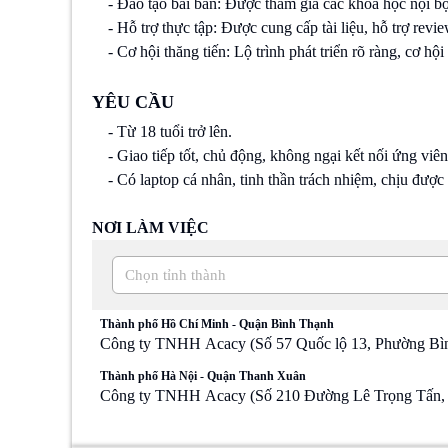
- Đào tạo bài bản: Được tham gia các khóa học nội bộ
- Hỗ trợ thực tập: Được cung cấp tài liệu, hỗ trợ revi
- Cơ hội thăng tiến: Lộ trình phát triển rõ ràng, cơ hộ
YÊU CẦU
- Từ 18 tuổi trở lên.
- Giao tiếp tốt, chủ động, không ngại kết nối ứng viên;
- Có laptop cá nhân, tinh thần trách nhiệm, chịu được 
NƠI LÀM VIỆC
Chọn tỉnh thành
Thành phố Hồ Chí Minh - Quận Bình Thạnh
Công ty TNHH Acacy (Số 57 Quốc lộ 13, Phường Bì
Thành phố Hà Nội - Quận Thanh Xuân
Công ty TNHH Acacy (Số 210 Đường Lê Trọng Tấn,