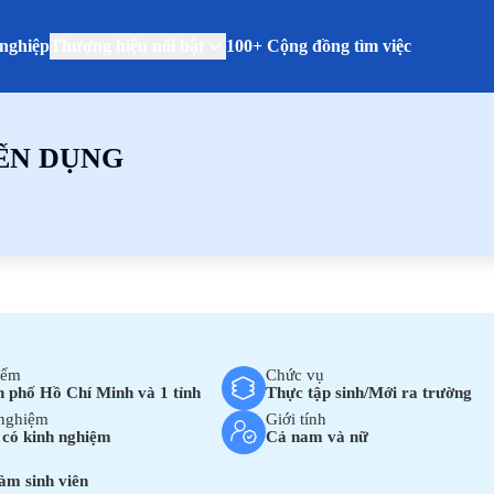
nghiệp
Thương hiệu nổi bật
100+ Cộng đồng tìm việc
ỂN DỤNG
iểm
Chức vụ
 phố Hồ Chí Minh và 1 tỉnh
Thực tập sinh/Mới ra trường
nghiệm
Giới tính
có kinh nghiệm
Cả nam và nữ
làm sinh viên