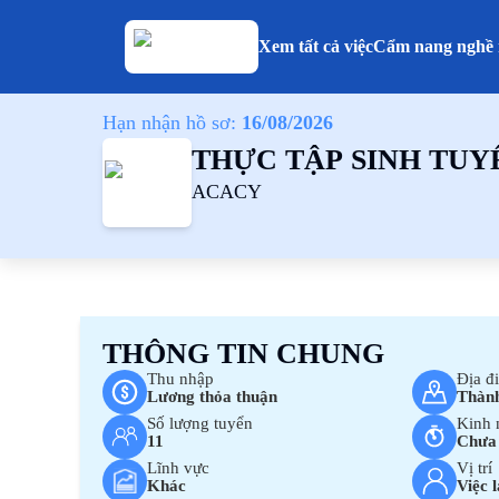
Xem tất cả việc
Cẩm nang nghề 
Hạn nhận hồ sơ:
16/08/2026
THỰC TẬP SINH TUY
ACACY
THÔNG TIN CHUNG
Thu nhập
Địa đ
Lương thỏa thuận
Thành
Số lượng tuyển
Kinh 
11
Chưa 
Lĩnh vực
Vị trí
Khác
Việc 