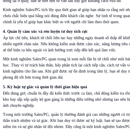
dừng lại ở quầy, bạn sẽ biết nên tư vấn sâu hay giữ khoảng cách vừa đủ.
Kinh nghiệm Sales/PG tích lũy qua thời gian sẽ giúp bạn nhận ra rằng nói nh
chưa chắc hiệu quả bằng nói đúng điều khách cần nghe. Sự tinh tế trong quan
chính là yếu tố giúp bạn khác biệt so với người chỉ làm theo thói quen.
4. Quản lý cảm xúc và rèn luyện tư duy tích cực
Áp lực chỉ tiêu, khách từ chối liên tục hay những ngày doanh số thấp dễ khi
nhiều người chán nản. Nếu không kiểm soát được cảm xúc, năng lượng tiêu 
sẽ thể hiện ra bên ngoài và ảnh hưởng trực tiếp đến kết quả làm việc.
Một kinh nghiệm Sales/PG quan trọng là xem mỗi lần bị từ chối như một bà
học. Thay vì tự trách bản thân, hãy phân tích lại cách tiếp cận, cách tư vấn v
kinh nghiệm cho lần sau. Khi giữ được sự ổn định trong tâm lý, bạn sẽ duy t
phong độ tốt hơn trong thời gian dài.
5. Kỷ luật tự giác và quản lý thời gian hiệu quả
Đến đúng giờ, chuẩn bị đầy đủ kiến thức trước ca làm, chủ động kiểm tra tồ
kho hay sắp xếp quầy kệ gọn gàng là những điều tưởng nhỏ nhưng tạo nên h
ảnh chuyên nghiệp.
Trong môi trường Sales/PG, quản lý thường đánh giá cao những người có ti
thần trách nhiệm và tự giác. Khi bạn duy trì được sự kỷ luật, bạn sẽ tạo được
niềm tin và sự ghi nhận từ đội nhóm. Đây cũng là một kinh nghiệm Sales/P