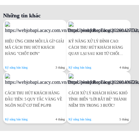
Những tin khác
HIỆU ỨNG CHIM MỒI LÀ GÌ? GIẢI
KỸ NĂNG XỬ LÝ ĐỈNH CAO:
MÃ CÁCH THU HÚT KHÁCH
CÁCH THU HÚT KHÁCH HÀNG
HÀNG "CHỐT ĐƠN"
QUAY LẠI SAU KHI TỪ CHỐI
HIỆU QUẢ NHẤT
Kỹ năng bán hàng
3 tháng
Kỹ năng bán hàng
4 tháng
CÁCH THU HÚT KHÁCH HÀNG
CÁCH XỬ LÝ KHÁCH HÀNG KHÓ
ĐẦU TIÊN: 5 QUY TẮC VÀNG VỀ
TÍNH: BIẾN "LỜI BẮT BẺ" THÀNH
NGÔN NGỮ CƠ THỂ PG/PB
NIỀM TIN TRONG 3 BƯỚC!
Kỹ năng bán hàng
4 tháng
Kỹ năng bán hàng
5 tháng