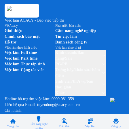
Việc làm ACACY - Bao việc tiếp thị
Về Acacy
Phát triển bản thân
Giới thiệu
Cẩm nang nghề nghiệp
Chính sách bảo mật
Tin việc làm
Hỗ trợ
Danh sách công ty
Việc làm theo hình thức
Việc làm theo vị trí
Việc làm Full time
Kinh doanh/Bán
Việc làm Part time
hàng/Sale
Việc làm Thực tập sinh
PG/PB
Việc làm Cộng tác viên
Trưng bày/khảo sát/chấm
điểm
Sinh viên/thời vụ/bán
thời gian
Khác
Hotline hỗ trợ tìm việc làm:
0909 081 359
Liên hệ qua Email:
tuyendung@acacy.com.vn
Chi nhánh:
- TP. HCM: Lầu 2, Tòa nhà The Morning Star, Số 57, Quốc lộ 13,
Phường 26, Quận Bình Thạnh
Cẩm nang nghề
Trang chủ
Kiến thức
Việc làm
Công ty
- TP. Hà Nội: Tầng 6, Tòa nhà ACCI, Số 210, Đường Lê Trọng Tấn,
nghiệp