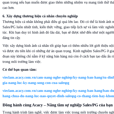
quan trọng nếu bạn muốn được giao thêm những nhiệm vụ mang tính thử th
cao hơn.
6. Xây dựng thương hiệu cá nhân chuyên nghiệp
Thương hiệu cá nhân không phải điều gì quá lớn lao. Đó có thể là hình ảnh 
Sales/PG luôn nhiệt tình, kiến thức vững, giao tiếp lịch sự và làm việc nghi
túc. Khi bạn duy trì hình ảnh đó lâu dài, bạn sẽ được nhớ đến như một người
đáng tin cậy.
Việc xây dựng hình ảnh cá nhân tốt giúp bạn có thêm nhiều lời giới thiệu nội
và được ưu tiên khi có những dự án quan trọng. Kinh nghiệm Sales/PG ở gia
đoạn này không chỉ nằm ở kỹ năng bán hàng mà còn ở cách bạn tạo dấu ấn r
trong môi trường làm việc.
Có thể bạn quan tâm:
vieclam.acacy.com.vn/cam-nang-nghe-nghiep/ky-nang-ban-hang/tu-din
gia-nang-luc-ky-nang-song-con-cua-salespg
vieclam.acacy.com.vn/cam-nang-nghe-nghiep/ky-nang-ban-hang/ban-du
hang-chua-du-nang-luc-nao-quyet-dinh-salespg-co-thang-tien-hay-kho
Đồng hành cùng Acacy – Nâng tầm sự nghiệp Sales/PG của bạn
Trong hành trình làm nghề, việc được làm việc trong môi trường chuyên ngh