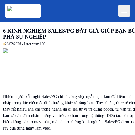
6 KINH NGHIỆM SALES/PG ĐẮT GIÁ GIÚP BẠN B
PHÁ SỰ NGHIỆP
•
23/02/2026
- Lượt xem:
190
Nhiều người vẫn nghĩ Sales/PG chỉ là công việc ngắn hạn, làm để kiếm thêm
nhập trong lúc chờ một định hướng khác rõ ràng hơn. Tuy nhiên, thực tế cho
thấy rất nhiều anh chị trong ngành đã đi lên từ vị trí đứng booth, tư vấn tại 
bán và dần đảm nhận những vai trò cao hơn trong hệ thống. Điều tạo nên sự
biệt không nằm ở may mắn, mà nằm ở những kinh nghiệm Sales/PG được tí
lũy qua từng ngày làm việc.