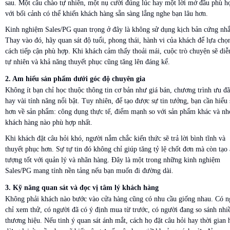
sau. Một câu chào tự nhiên, một nụ cười đúng lúc hay một lời mở đầu phù h
với bối cảnh có thể khiến khách hàng sẵn sàng lắng nghe bạn lâu hơn.
Kinh nghiệm Sales/PG quan trọng ở đây là không sử dụng kịch bản cứng nhắ
Thay vào đó, hãy quan sát độ tuổi, phong thái, hành vi của khách để lựa chọ
cách tiếp cận phù hợp. Khi khách cảm thấy thoải mái, cuộc trò chuyện sẽ diễ
tự nhiên và khả năng thuyết phục cũng tăng lên đáng kể.
2. Am hiểu sản phẩm dưới góc độ chuyên gia
Không ít bạn chỉ học thuộc thông tin cơ bản như giá bán, chương trình ưu đã
hay vài tính năng nổi bật. Tuy nhiên, để tạo được sự tin tưởng, bạn cần hiểu 
hơn về sản phẩm: công dụng thực tế, điểm mạnh so với sản phẩm khác và n
khách hàng nào phù hợp nhất.
Khi khách đặt câu hỏi khó, người nắm chắc kiến thức sẽ trả lời bình tĩnh và
thuyết phục hơn. Sự tự tin đó không chỉ giúp tăng tỷ lệ chốt đơn mà còn tạo
tượng tốt với quản lý và nhãn hàng. Đây là một trong những kinh nghiệm
Sales/PG mang tính nền tảng nếu bạn muốn đi đường dài.
3. Kỹ năng quan sát và đọc vị tâm lý khách hàng
Không phải khách nào bước vào cửa hàng cũng có nhu cầu giống nhau. Có n
chỉ xem thử, có người đã có ý định mua từ trước, có người đang so sánh nhi
thương hiệu. Nếu tinh ý quan sát ánh mắt, cách họ đặt câu hỏi hay thời gian 