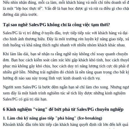
Nếu nhìn nhận đúng, mỗi ca làm, mỗi khách hàng và mỗi chỉ tiêu doanh số 
là một “lớp học thực tế”. Vấn đề là bạn học được gì và rút ra điều gì cho ch
đường dài phía trước.
Tại sao nghề Sales/PG không chỉ là công việc tạm thời?
Sales/PG là vị trí đứng ở tuyến đầu, trực tiếp tiếp xúc với khách hàng và đại
cho hình ảnh thương hiệu. Đây là môi trường rèn luyện kỹ năng giao tiếp, xử
tình huống và khả năng thích nghi nhanh với nhiều nhóm khách khác nhau.
Khi làm lâu dài, bạn sẽ nhận ra rằng nghề này không chỉ xoay quanh chuyện
đơn. Bạn học cách kiểm soát cảm xúc khi gặp khách khó tính, học cách thuyế
phục mà không gây khó chịu, học cách duy trì năng lượng tích cực dù phải 
nhiều giờ liền. Những trải nghiệm đó chính là nền tảng quan trọng cho bất k
hướng đi nào sau này trong lĩnh vực kinh doanh và dịch vụ.
Người xem Sales/PG là bước đệm ngắn hạn sẽ chỉ làm cho xong. Nhưng ngư
xem đây là một hành trình nghiêm túc sẽ tích lũy được những kinh nghiệm
Sales/PG có giá trị dài hạn.
6 Kinh nghiệm "vàng" để bứt phá từ Sales/PG chuyên nghiệp
1. Làm chủ kỹ năng giao tiếp "phá băng" (Ice-breaking)
Khoảnh khắc đầu tiên khi tiếp cận khách hàng quyết định rất lớn đến kết quả