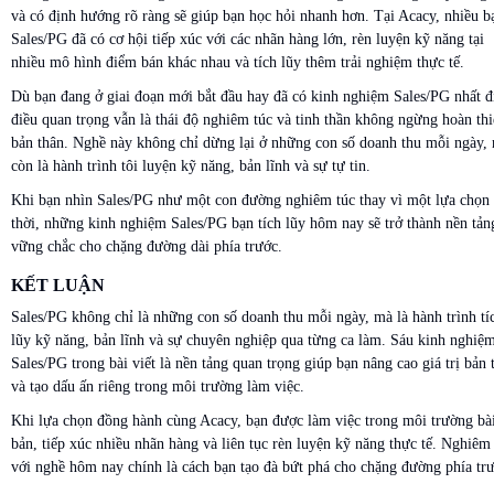
và có định hướng rõ ràng sẽ giúp bạn học hỏi nhanh hơn. Tại Acacy, nhiều b
Sales/PG đã có cơ hội tiếp xúc với các nhãn hàng lớn, rèn luyện kỹ năng tại
nhiều mô hình điểm bán khác nhau và tích lũy thêm trải nghiệm thực tế.
Dù bạn đang ở giai đoạn mới bắt đầu hay đã có kinh nghiệm Sales/PG nhất đ
điều quan trọng vẫn là thái độ nghiêm túc và tinh thần không ngừng hoàn th
bản thân. Nghề này không chỉ dừng lại ở những con số doanh thu mỗi ngày,
còn là hành trình tôi luyện kỹ năng, bản lĩnh và sự tự tin.
Khi bạn nhìn Sales/PG như một con đường nghiêm túc thay vì một lựa chọn
thời, những kinh nghiệm Sales/PG bạn tích lũy hôm nay sẽ trở thành nền tản
vững chắc cho chặng đường dài phía trước.
KẾT LUẬN
Sales/PG không chỉ là những con số doanh thu mỗi ngày, mà là hành trình tí
lũy kỹ năng, bản lĩnh và sự chuyên nghiệp qua từng ca làm. Sáu kinh nghiệ
Sales/PG trong bài viết là nền tảng quan trọng giúp bạn nâng cao giá trị bản 
và tạo dấu ấn riêng trong môi trường làm việc.
Khi lựa chọn đồng hành cùng Acacy, bạn được làm việc trong môi trường bà
bản, tiếp xúc nhiều nhãn hàng và liên tục rèn luyện kỹ năng thực tế. Nghiêm
với nghề hôm nay chính là cách bạn tạo đà bứt phá cho chặng đường phía tr