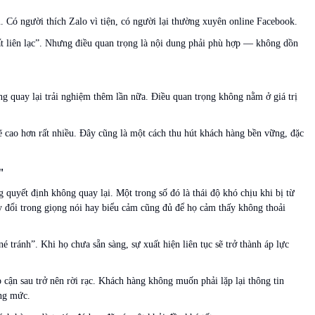
 Có người thích Zalo vì tiện, có người lại thường xuyên online Facebook.
mất liên lạc”. Nhưng điều quan trọng là nội dung phải phù hợp — không dồn
g quay lại trải nghiệm thêm lần nữa. Điều quan trọng không nằm ở giá trị
ẽ cao hơn rất nhiều. Đây cũng là một cách thu hút khách hàng bền vững, đặc
"
uyết định không quay lại. Một trong số đó là thái độ khó chịu khi bị từ
y đổi trong giọng nói hay biểu cảm cũng đủ để họ cảm thấy không thoải
é tránh”. Khi họ chưa sẵn sàng, sự xuất hiện liên tục sẽ trở thành áp lực
p cận sau trở nên rời rạc. Khách hàng không muốn phải lặp lại thông tin
ng mức.