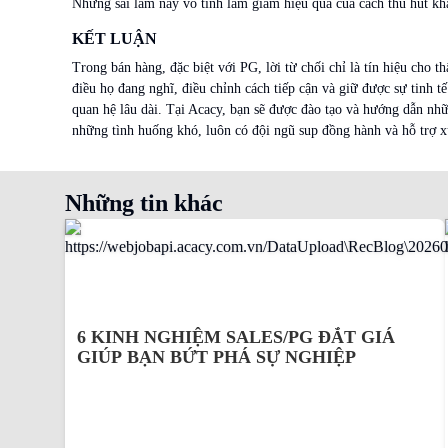
Những sai lầm này vô tình làm giảm hiệu quả của cách thu hút kh
KẾT LUẬN
Trong bán hàng, đặc biệt với PG, lời từ chối chỉ là tín hiệu cho
điều họ đang nghĩ, điều chỉnh cách tiếp cận và giữ được sự tinh t
quan hệ lâu dài. Tại Acacy, bạn sẽ được đào tạo và hướng dẫn nhữ
những tình huống khó, luôn có đội ngũ sup đồng hành và hỗ trợ xử
Những tin khác
6 KINH NGHIỆM SALES/PG ĐẮT GIÁ
GIÚP BẠN BỨT PHÁ SỰ NGHIỆP