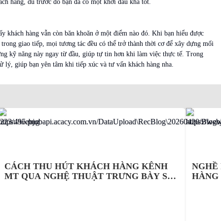
ách hàng, dù trước đó bạn đã có một khởi đầu khá tốt.
 thấy khách hàng vẫn còn băn khoăn ở một điểm nào đó. Khi bạn hiểu được
ế trong giao tiếp, mọi tương tác đều có thể trở thành thời cơ để xây dựng mối
ng kỹ năng này ngay từ đầu, giúp tự tin hơn khi làm việc thực tế. Trong
 lý, giúp bạn yên tâm khi tiếp xúc và tư vấn khách hàng nha.
CÁCH THU HÚT KHÁCH HÀNG KÊNH
NGHỀ 
MT QUA NGHỆ THUẬT TRƯNG BÀY SẢN
HÀNG 
PHẨM ĐỈNH CAO
BODY