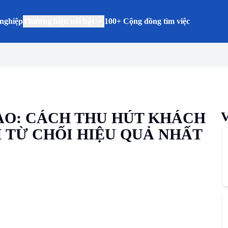
nghiệp
Thương hiệu nổi bật
100+ Cộng đồng tìm việc
AO: CÁCH THU HÚT KHÁCH
V
I TỪ CHỐI HIỆU QUẢ NHẤT