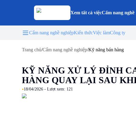
Xem tất cả việc
Cẩm nang nghề 
Cẩm nang nghề nghiệp
Kiến thức
Việc làm
Công ty
Trang chủ
/
Cẩm nang nghề nghiệp
/
Kỹ năng bán hàng
KỸ NĂNG XỬ LÝ ĐỈNH C
HÀNG QUAY LẠI SAU KH
•
18/04/2026
- Lượt xem:
121