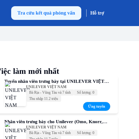
Tra cứu kết quả phỏng vấn
Hỗ trợ
iệc làm mới nhất
Tuyển nhân viên trưng bày tại UNILEVER VIỆT
UNILEVER VIỆT NAM
NAM – Thu nhập cạnh tranh
Bà Rịa - Vũng Tàu và 7 tỉnh
Số lượng: 0
Thu nhập 11.2 triệu
Ứng tuyển
Nhân viên trưng bày cho Unilever (Omo, Knorr,
UNILEVER VIỆT NAM
Comfort, Sunsilk, P/S,...)
Bà Rịa - Vũng Tàu và 7 tỉnh
Số lượng: 0