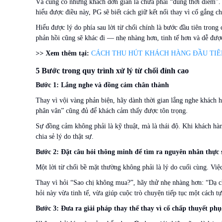
Và cũng có những khách đơn giản là chưa phải “đúng thời điểm”. 
hiểu được điều này, PG sẽ biết cách giữ kết nối thay vì cố gắng c
Hiểu được lý do phía sau lời từ chối chính là bước đầu tiên trong
phản hồi cũng sẽ khác đi — nhẹ nhàng hơn, tinh tế hơn và dễ đượ
>> Xem thêm tại:
CÁCH THU HÚT KHÁCH HÀNG ĐẦU TIÊN
5 Bước trong quy trình xử lý từ chối đỉnh cao
Bước 1: Lắng nghe và đồng cảm chân thành
Thay vì vội vàng phản biện, hãy dành thời gian lắng nghe khách h
phân vân” cũng đủ để khách cảm thấy được tôn trọng.
Sự đồng cảm không phải là kỹ thuật, mà là thái độ. Khi khách hà
chia sẻ lý do thật sự.
Bước 2: Đặt câu hỏi thông minh để tìm ra nguyên nhân thực 
Một lời từ chối bề mặt thường không phải là lý do cuối cùng. Việ
Thay vì hỏi “Sao chị không mua?”, hãy thử nhẹ nhàng hơn: “Dạ c
hỏi này vừa tinh tế, vừa giúp cuộc trò chuyện tiếp tục một cách tự
Bước 3: Đưa ra giải pháp thay thế thay vì cố chấp thuyết phụ