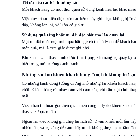
Tối ưu hóa các kênh tương tác
Mỗi khách hàng có một thói quen sử dụng kênh liên lạc khác nhau.
Việc duy trì sự hiện diện trên các kênh này giúp bạn không bị “
dập, không lặp lại, và luôn có giá trị.
Sử dụng quà tặng hoặc ưu đãi đặc biệt cho lần quay lại
Một ưu đãi nhỏ, một món quà bất ngờ có thể là lý do để khách hàn
món quà, mà là cảm giác được ghi nhớ.
Khi khách cảm thấy mình được trân trọng, khả năng họ quay lại s
biệt trong môi trường cạnh tranh.
Những sai lầm khiến khách hàng "một đi không trở lại
Có những hành động tưởng chừng nhỏ nhưng lại khiến khách hàng q
chối. Khách hàng rất nhạy cảm với cảm xúc, chỉ cần một chút tha
mái.
Việc nhắn tin hoặc gọi điện quá nhiều cũng là lý do khiến khách “n
thay vì sự quan tâm.
Ngoài ra, việc không ghi chép lại lịch sử tư vấn khiến mỗi lần tiế
nhiều lần, và họ cũng dễ cảm thấy mình không được quan tâm đú