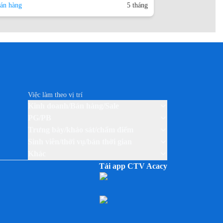
án hàng
5 tháng
Việc làm theo vị trí
Kinh doanh/Bán hàng/Sale
PG/PB
Trưng bày/khảo sát/chấm điểm
Sinh viên/thời vụ/bán thời gian
Khác
Tải app CTV Acacy