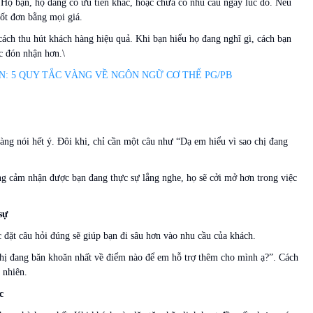
Họ bận, họ đang có ưu tiên khác, hoặc chưa có nhu cầu ngay lúc đó. Nếu
hốt đơn bằng mọi giá.
 cách thu hút khách hàng hiệu quả. Khi bạn hiểu họ đang nghĩ gì, cách bạn
c đón nhận hơn.\
: 5 QUY TẮC VÀNG VỀ NGÔN NGỮ CƠ THỂ PG/PB
àng nói hết ý. Đôi khi, chỉ cần một câu như “Dạ em hiểu vì sao chị đang
ng cảm nhận được bạn đang thực sự lắng nghe, họ sẽ cởi mở hơn trong việc
sự
c đặt câu hỏi đúng sẽ giúp bạn đi sâu hơn vào nhu cầu của khách.
hị đang băn khoăn nhất về điểm nào để em hỗ trợ thêm cho mình ạ?”. Cách
 nhiên.
c