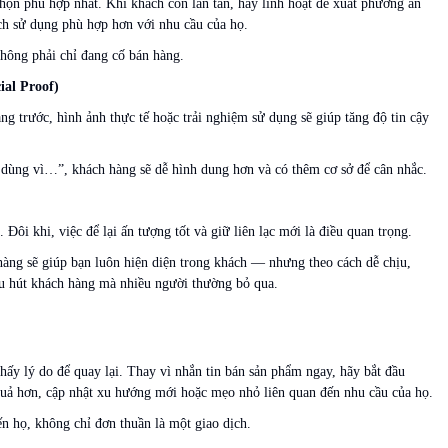
họn phù hợp nhất. Khi khách còn lăn tăn, hãy linh hoạt đề xuất phương án
ch sử dụng phù hợp hơn với nhu cầu của họ.
hông phải chỉ đang cố bán hàng.
ial Proof)
g trước, hình ảnh thực tế hoặc trải nghiệm sử dụng sẽ giúp tăng độ tin cậy
dùng vì…”, khách hàng sẽ dễ hình dung hơn và có thêm cơ sở để cân nhắc.
ôi khi, việc để lại ấn tượng tốt và giữ liên lạc mới là điều quan trọng.
hàng sẽ giúp bạn luôn hiện diện trong khách — nhưng theo cách dễ chịu,
hu hút khách hàng mà nhiều người thường bỏ qua.
ấy lý do để quay lại. Thay vì nhắn tin bán sản phẩm ngay, hãy bắt đầu
 quả hơn, cập nhật xu hướng mới hoặc mẹo nhỏ liên quan đến nhu cầu của họ.
ến họ, không chỉ đơn thuần là một giao dịch.