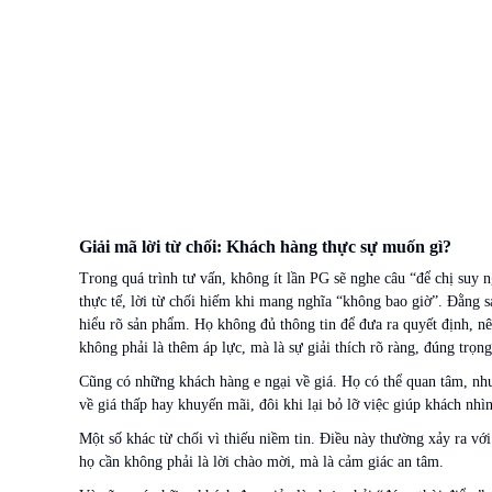
Giải mã lời từ chối: Khách hàng thực sự muốn gì?
Trong quá trình tư vấn, không ít lần PG sẽ nghe câu “để chị suy
thực tế, lời từ chối hiếm khi mang nghĩa “không bao giờ”. Đằng s
hiểu rõ sản phẩm. Họ không đủ thông tin để đưa ra quyết định, nê
không phải là thêm áp lực, mà là sự giải thích rõ ràng, đúng trọn
Cũng có những khách hàng e ngại về giá. Họ có thể quan tâm, nhưn
về giá thấp hay khuyến mãi, đôi khi lại bỏ lỡ việc giúp khách nhì
Một số khác từ chối vì thiếu niềm tin. Điều này thường xảy ra với
họ cần không phải là lời chào mời, mà là cảm giác an tâm.