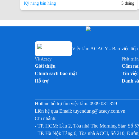
Kỹ năng bán hàng
5 tháng
Việc làm ACACY - Bao việc tiếp 
Về Acacy
Phát triể
Giới thiệu
Cẩm nan
Chính sách bảo mật
Tin việc
Hỗ trợ
Danh sá
Hotline hỗ trợ tìm việc làm:
0909 081 359
Liên hệ qua Email:
tuyendung@acacy.com.vn
Chi nhánh:
- TP. HCM: Lầu 2, Tòa nhà The Morning Star, Số 5
- TP. Hà Nội: Tầng 6, Tòa nhà ACCI, Số 210, Đư