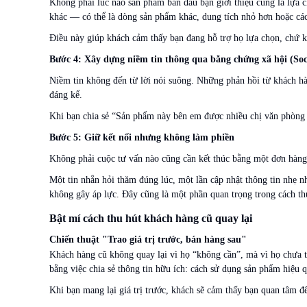
Không phải lúc nào sản phẩm ban đầu bạn giới thiệu cũng là lựa c
khác — có thể là dòng sản phẩm khác, dung tích nhỏ hơn hoặc cá
Điều này giúp khách cảm thấy bạn đang hỗ trợ họ lựa chọn, chứ k
Bước 4: Xây dựng niềm tin thông qua bằng chứng xã hội (Soc
Niềm tin không đến từ lời nói suông. Những phản hồi từ khách hàn
đáng kể.
Khi bạn chia sẻ “Sản phẩm này bên em được nhiều chị văn phòng 
Bước 5: Giữ kết nối nhưng không làm phiền
Không phải cuộc tư vấn nào cũng cần kết thúc bằng một đơn hàng. Đ
Một tin nhắn hỏi thăm đúng lúc, một lần cập nhật thông tin nhẹ n
không gây áp lực. Đây cũng là một phần quan trọng trong cách t
Bật mí cách thu hút khách hàng cũ quay lại
Chiến thuật "Trao giá trị trước, bán hàng sau"
Khách hàng cũ không quay lại vì họ “không cần”, mà vì họ chưa th
bằng việc chia sẻ thông tin hữu ích: cách sử dụng sản phẩm hiệu
Khi bạn mang lại giá trị trước, khách sẽ cảm thấy bạn quan tâm đ