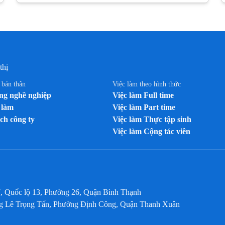
Việc làm tại Bình Phước
Việc làm tại Bình Thuận
Việc làm tại Cà Mau
Việc làm tại Cao Bằng
Việc làm tại Cần Thơ
thị
Việc làm tại Đà Nẵng
n bản thân
Việc làm theo hình thức
Việc làm tại Đắk Lắk
g nghề nghiệp
Việc làm Full time
Việc làm tại Đắk Nông
 làm
Việc làm Part time
ch công ty
Việc làm tại Điện Biên
Việc làm Thực tập sinh
Việc làm Cộng tác viên
Việc làm tại Đồng Nai
Việc làm tại Đồng Tháp
Việc làm tại Gia Lai
Việc làm tại Hà Giang
7, Quốc lộ 13, Phường 26, Quận Bình Thạnh
Việc làm tại Hà Nam
ờng Lê Trọng Tấn, Phường Định Công, Quận Thanh Xuân
Việc làm tại Hà Tĩnh
Việc làm tại Hải Dương