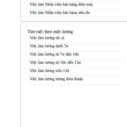
Việc làm Nhân viên bán hàng điện máy
Việc làm Nhân viên bán hàng siêu thị
Việc làm Nhân viên bán hàng Siêu thị
Việc làm Nhân viên bán hàng trung tâm thương mại
Tìm việc theo mức lương
Việc làm Nhân viên kinh doanh
Việc làm lương tất cả
Việc làm Nhân viên kinh doanh điện máy
Việc làm lương dưới 7tr
Việc làm Nhân viên kinh doanh hàng tiêu dùng
Việc làm lương từ 7tr đến 10tr
Việc làm Nhân viên kinh doanh kênh MT
Việc làm lương từ 10tr đến 13tr
Việc làm Nhân viên kinh doanh mỹ phẩm
Việc làm lương trên 13tr
Việc làm Nhân viên kinh doanh thị trường
Việc làm lương lương thỏa thuận
Việc làm Nhân viên kinh doanh thực phẩm
Việc làm Nhân viên kinh doanh thuốc lá
Việc làm Nhân viên Sale
Việc làm Nhân viên thị trường
Việc làm Nhân viên tiếp thị