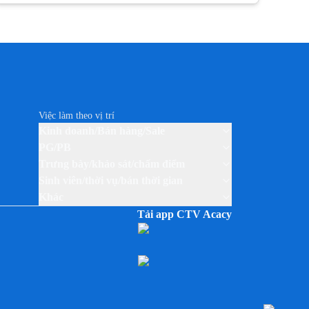
Việc làm theo thương hiệu PERFETTI VAN MELLE
Việc làm theo thương hiệu PERNOD RICARD
Việc làm theo thương hiệu SABECO
Việc làm theo thương hiệu SAMSUNG
Việc làm theo thương hiệu SUNTORY PEPSICO
Việc làm theo thương hiệu THUỐC LÁ JTI (CAMEL)
Việc làm theo vị trí
Việc làm theo thương hiệu TP-LINK
Kinh doanh/Bán hàng/Sale
Việc làm theo thương hiệu UNILEVER VIỆT NAM
PG/PB
Trưng bày/khảo sát/chấm điểm
Sinh viên/thời vụ/bán thời gian
Khác
Tải app CTV Acacy