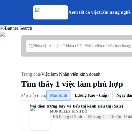
Xem tất cả việc
Cẩm nang nghề 
Trang chủ
/
Việc làm Nhân viên kinh doanh
Tìm thấy
1
việc làm phù hợp
Sắp xếp theo:
Mặc định
Lương (cao - thấp)
Ngày đă
Đại diện trưng bày và tiếp thị kênh siêu thị (Sale)
MONDELEZ KINH ĐÔ
Hải Dương và 5 tỉnh
Số lượng: 9
10 triệu - 18 tri