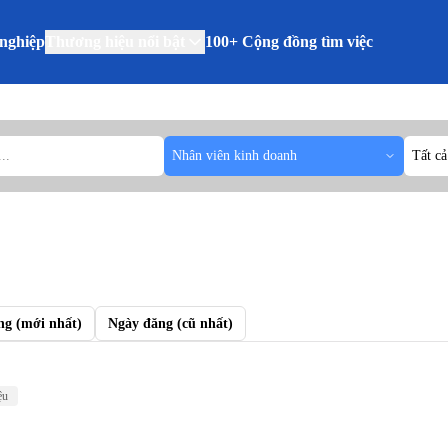
nghiệp
Thương hiệu nổi bật
100+ Cộng đồng tìm việc
Nhân viên kinh doanh
Tất cả
ng (mới nhất)
Ngày đăng (cũ nhất)
ệu