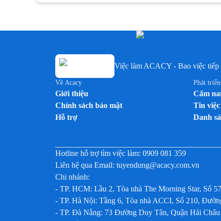
Việc làm Nhân viên trưng bày
Việc làm Nhân viên Trưng bày
Việc làm Nhân viên tư vấn bán hàng / Tư vấn viên
Việc làm Nhân viên tư vấn bán hàng ngành Dược /
OTC / ETC
Việc làm ACACY - Bao việc tiếp 
Việc làm Nhân viên văn phòng
Việc làm PG
Về Acacy
Phát triể
Giới thiệu
Cẩm nan
Việc làm PG / PB Bán hàng
Chính sách bảo mật
Tin việc
Việc làm PG & PB
Hỗ trợ
Danh sá
Việc làm PG siêu thị
Việc làm Quản lý kinh doanh khu vực (Area Sales
Manager)
Hotline hỗ trợ tìm việc làm:
0909 081 359
Việc làm Siêu thị
Liên hệ qua Email:
tuyendung@acacy.com.vn
Chi nhánh:
Việc làm Trưng bày
- TP. HCM: Lầu 2, Tòa nhà The Morning Star, Số 5
Việc làm Trưởng nhóm kinh doanh (Sales Team
- TP. Hà Nội: Tầng 6, Tòa nhà ACCI, Số 210, Đư
Leader)
- TP. Đà Nẵng: 73 Đường Duy Tân, Quận Hải Châu
Việc làm Trưởng nhóm PG