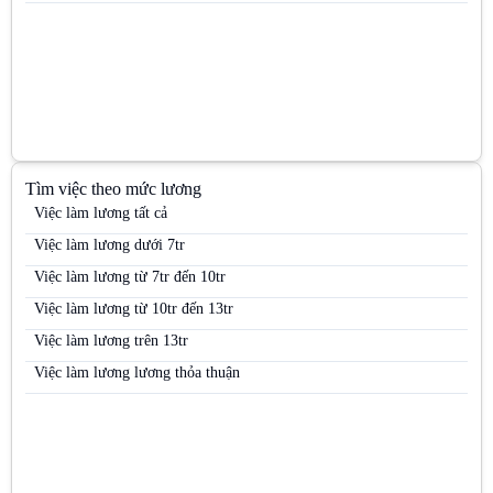
Việc làm PG & PB
Việc làm PG siêu thị
Việc làm Quản lý kinh doanh khu vực (Area Sales Manager)
Việc làm Siêu thị
Việc làm Trưng bày
Tìm việc theo mức lương
Việc làm Trưởng nhóm kinh doanh (Sales Team Leader)
Việc làm lương tất cả
Việc làm Trưởng nhóm PG
Việc làm lương dưới 7tr
Việc làm Việc làm kho vận
Việc làm lương từ 7tr đến 10tr
Việc làm Việc làm sinh viên
Việc làm lương từ 10tr đến 13tr
Việc làm Việc làm thời vụ
Việc làm lương trên 13tr
Việc làm Việc làm văn phòng
Việc làm lương lương thỏa thuận