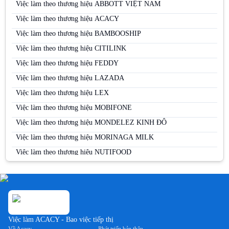
Việc làm tại Bình Thuận
Việc làm theo thương hiệu ABBOTT VIỆT NAM
Việc làm tại Cà Mau
Việc làm theo thương hiệu ACACY
Việc làm tại Cao Bằng
Việc làm theo thương hiệu BAMBOOSHIP
Việc làm tại Cần Thơ
Việc làm theo thương hiệu CITILINK
Việc làm tại Đà Nẵng
Việc làm theo thương hiệu FEDDY
Việc làm tại Đắk Lắk
Việc làm theo thương hiệu LAZADA
Việc làm tại Đắk Nông
Việc làm theo thương hiệu LEX
Việc làm tại Điện Biên
Việc làm theo thương hiệu MOBIFONE
Việc làm tại Đồng Nai
Việc làm theo thương hiệu MONDELEZ KINH ĐÔ
Việc làm tại Đồng Tháp
Việc làm theo thương hiệu MORINAGA MILK
Việc làm tại Gia Lai
Việc làm theo thương hiệu NUTIFOOD
Việc làm tại Hà Giang
Việc làm theo thương hiệu PERFETTI VAN MELLE
Việc làm tại Hà Nam
Việc làm theo thương hiệu PERNOD RICARD
Việc làm tại Hà Tĩnh
Việc làm theo thương hiệu SABECO
Việc làm tại Hải Dương
Việc làm theo thương hiệu SAMSUNG
Việc làm ACACY - Bao việc tiếp thị
Việc làm tại Hải Phòng
Việc làm theo thương hiệu SUNTORY PEPSICO