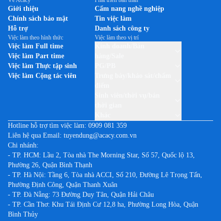
Về Acacy
Phát triển bản thân
Việc làm tại Hậu Giang
Giới thiệu
Cẩm nang nghề nghiệp
Việc làm theo thương hiệu THUỐC LÁ JTI (CAMEL)
Chính sách bảo mật
Tin việc làm
Việc làm tại Hòa Bình
Việc làm theo thương hiệu TP-LINK
Hỗ trợ
Danh sách công ty
Việc làm tại Hưng Yên
Việc làm theo hình thức
Việc làm theo vị trí
Việc làm theo thương hiệu UNILEVER VIỆT NAM
Việc làm Full time
Kinh doanh/Bán
Việc làm tại Khánh Hòa
Việc làm Part time
hàng/Sale
Việc làm tại Kiên Giang
Việc làm Thực tập sinh
PG/PB
Việc làm Cộng tác viên
Trưng bày/khảo sát/chấm
Việc làm tại Kon Tum
điểm
Việc làm tại Lai Châu
Sinh viên/thời vụ/bán
thời gian
Việc làm tại Lạng Sơn
Khác
Việc làm tại Lào Cai
Hotline hỗ trợ tìm việc làm:
0909 081 359
Liên hệ qua Email:
tuyendung@acacy.com.vn
Việc làm tại Lâm Đồng
Chi nhánh:
Việc làm tại Long An
- TP. HCM: Lầu 2, Tòa nhà The Morning Star, Số 57, Quốc lộ 13,
Phường 26, Quận Bình Thạnh
Việc làm tại Nam Định
- TP. Hà Nội: Tầng 6, Tòa nhà ACCI, Số 210, Đường Lê Trọng Tấn,
Việc làm tại Nghệ An
Phường Định Công, Quận Thanh Xuân
Việc làm tại Ninh Bình
- TP. Đà Nẵng: 73 Đường Duy Tân, Quận Hải Châu
- TP. Cần Thơ: Khu Tái Định Cư 12,8 ha, Phường Long Hòa, Quận
Việc làm tại Ninh Thuận
Bình Thủy