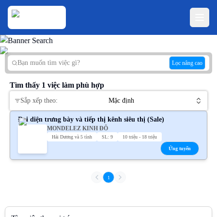
Lọc nâng cao
Tìm thấy
1
việc làm phù hợp
Sắp xếp theo:
Mặc định
Đại diện trưng bày và tiếp thị kênh siêu thị (Sale)
MONDELEZ KINH ĐÔ
Hải Dương và 5 tỉnh
SL: 9
10 triệu - 18 triệu
Ứng tuyển
1