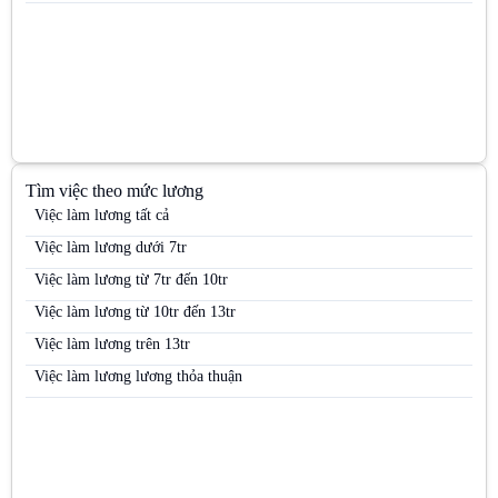
Việc làm PG & PB
Việc làm PG siêu thị
Việc làm Quản lý kinh doanh khu vực (Area Sales Manager)
Việc làm Siêu thị
Việc làm Trưng bày
Tìm việc theo mức lương
Việc làm Trưởng nhóm kinh doanh (Sales Team Leader)
Việc làm lương tất cả
Việc làm Trưởng nhóm PG
Việc làm lương dưới 7tr
Việc làm Việc làm kho vận
Việc làm lương từ 7tr đến 10tr
Việc làm Việc làm sinh viên
Việc làm lương từ 10tr đến 13tr
Việc làm Việc làm thời vụ
Việc làm lương trên 13tr
Việc làm Việc làm văn phòng
Việc làm lương lương thỏa thuận