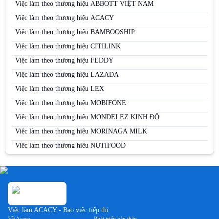
Việc làm tại Bình Thuận
Việc làm theo thương hiệu ABBOTT VIỆT NAM
Việc làm tại Cà Mau
Việc làm theo thương hiệu ACACY
Việc làm tại Cao Bằng
Việc làm theo thương hiệu BAMBOOSHIP
Việc làm tại Cần Thơ
Việc làm theo thương hiệu CITILINK
Việc làm tại Đà Nẵng
Việc làm theo thương hiệu FEDDY
Việc làm tại Đắk Lắk
Việc làm theo thương hiệu LAZADA
Việc làm tại Đắk Nông
Việc làm theo thương hiệu LEX
Việc làm tại Điện Biên
Việc làm theo thương hiệu MOBIFONE
Việc làm tại Đồng Nai
Việc làm theo thương hiệu MONDELEZ KINH ĐÔ
Việc làm tại Đồng Tháp
Việc làm theo thương hiệu MORINAGA MILK
Việc làm tại Gia Lai
Việc làm theo thương hiệu NUTIFOOD
Việc làm tại Hà Giang
Việc làm theo thương hiệu PERFETTI VAN MELLE
Việc làm tại Hà Nam
Việc làm theo thương hiệu PERNOD RICARD
Việc làm tại Hà Tĩnh
Việc làm theo thương hiệu SABECO
Việc làm tại Hải Dương
Việc làm theo thương hiệu SAMSUNG
Việc làm ACACY - Bao việc tiếp thị
Việc làm tại Hải Phòng
Việc làm theo thương hiệu SUNTORY PEPSICO