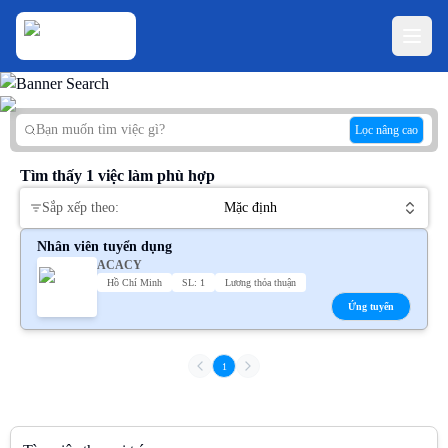
Lọc nâng cao
Tìm thấy
1
việc làm phù hợp
Sắp xếp theo:
Mặc định
Nhân viên tuyển dụng
ACACY
Hồ Chí Minh
SL: 1
Lương thỏa thuận
Ứng tuyển
1