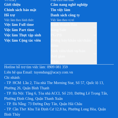
Về Acacy
Phát triển bản thân
Việc làm tại Hậu Giang
Giới thiệu
Cẩm nang nghề nghiệp
Việc làm theo thương hiệu THUỐC LÁ JTI (CAMEL)
Chính sách bảo mật
Tin việc làm
Việc làm tại Hòa Bình
Việc làm theo thương hiệu TP-LINK
Hỗ trợ
Danh sách công ty
Việc làm tại Hưng Yên
Việc làm theo hình thức
Việc làm theo vị trí
Việc làm theo thương hiệu UNILEVER VIỆT NAM
Việc làm Full time
Kinh doanh/Bán
Việc làm tại Khánh Hòa
Việc làm Part time
hàng/Sale
Việc làm tại Kiên Giang
Việc làm Thực tập sinh
PG/PB
Việc làm Cộng tác viên
Trưng bày/khảo sát/chấm
Việc làm tại Kon Tum
điểm
Việc làm tại Lai Châu
Sinh viên/thời vụ/bán
thời gian
Việc làm tại Lạng Sơn
Khác
Việc làm tại Lào Cai
Hotline hỗ trợ tìm việc làm:
0909 081 359
Liên hệ qua Email:
tuyendung@acacy.com.vn
Việc làm tại Lâm Đồng
Chi nhánh:
Việc làm tại Long An
- TP. HCM: Lầu 2, Tòa nhà The Morning Star, Số 57, Quốc lộ 13,
Phường 26, Quận Bình Thạnh
Việc làm tại Nam Định
- TP. Hà Nội: Tầng 6, Tòa nhà ACCI, Số 210, Đường Lê Trọng Tấn,
Việc làm tại Nghệ An
Phường Định Công, Quận Thanh Xuân
Việc làm tại Ninh Bình
- TP. Đà Nẵng: 73 Đường Duy Tân, Quận Hải Châu
- TP. Cần Thơ: Khu Tái Định Cư 12,8 ha, Phường Long Hòa, Quận
Việc làm tại Ninh Thuận
Bình Thủy