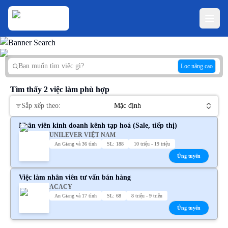
Lọc nâng cao
Tìm thấy
2
việc làm phù hợp
Sắp xếp theo:
Mặc định
Nhân viên kinh doanh kênh tạp hoá (Sale, tiếp thị)
UNILEVER VIỆT NAM
An Giang và 36 tỉnh
SL: 188
10 triệu - 19 triệu
Ứng tuyển
Việc làm nhân viên tư vấn bán hàng
ACACY
An Giang và 17 tỉnh
SL: 68
8 triệu - 9 triệu
Ứng tuyển