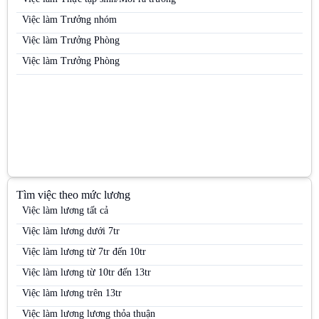
Việc làm Nhân viên tư vấn bán hàng ngành Dược / OTC / ETC
Việc làm Trưởng nhóm
Việc làm Nhân viên văn phòng
Việc làm Trưởng Phòng
Việc làm PG
Việc làm Trưởng Phòng
Việc làm PG / PB Bán hàng
Việc làm PG & PB
Việc làm PG siêu thị
Việc làm Quản lý kinh doanh khu vực (Area Sales Manager)
Việc làm Siêu thị
Việc làm Trưng bày
Tìm việc theo mức lương
Việc làm Trưởng nhóm kinh doanh (Sales Team Leader)
Việc làm lương tất cả
Việc làm Trưởng nhóm PG
Việc làm lương dưới 7tr
Việc làm Việc làm kho vận
Việc làm lương từ 7tr đến 10tr
Việc làm Việc làm sinh viên
Việc làm lương từ 10tr đến 13tr
Việc làm Việc làm thời vụ
Việc làm lương trên 13tr
Việc làm Việc làm văn phòng
Việc làm lương lương thỏa thuận