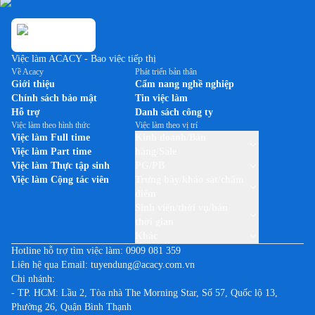
Việc làm tại Hà Nam
Việc làm theo thương hiệu PERNOD RICARD
Việc làm tại Hà Tĩnh
Việc làm theo thương hiệu SABECO
Việc làm tại Hải Dương
Việc làm theo thương hiệu SAMSUNG
Việc làm ACACY - Bao việc tiếp thị
Việc làm tại Hải Phòng
Việc làm theo thương hiệu SUNTORY PEPSICO
Về Acacy
Phát triển bản thân
Việc làm tại Hậu Giang
Giới thiệu
Cẩm nang nghề nghiệp
Việc làm theo thương hiệu THUỐC LÁ JTI (CAMEL)
Chính sách bảo mật
Tin việc làm
Việc làm tại Hòa Bình
Việc làm theo thương hiệu TP-LINK
Hỗ trợ
Danh sách công ty
Việc làm tại Hưng Yên
Việc làm theo hình thức
Việc làm theo vị trí
Việc làm theo thương hiệu UNILEVER VIỆT NAM
Việc làm Full time
Kinh doanh/Bán
Việc làm tại Khánh Hòa
Việc làm Part time
hàng/Sale
Việc làm tại Kiên Giang
Việc làm Thực tập sinh
PG/PB
Việc làm Cộng tác viên
Trưng bày/khảo sát/chấm
Việc làm tại Kon Tum
điểm
Việc làm tại Lai Châu
Sinh viên/thời vụ/bán
thời gian
Việc làm tại Lạng Sơn
Khác
Việc làm tại Lào Cai
Hotline hỗ trợ tìm việc làm:
0909 081 359
Liên hệ qua Email:
tuyendung@acacy.com.vn
Việc làm tại Lâm Đồng
Chi nhánh:
Việc làm tại Long An
- TP. HCM: Lầu 2, Tòa nhà The Morning Star, Số 57, Quốc lộ 13,
Phường 26, Quận Bình Thạnh
Việc làm tại Nam Định